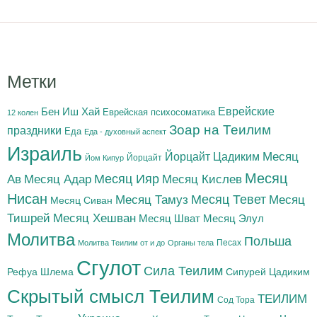
Метки
Бен Иш Хай
Еврейские
Еврейская психосоматика
12 колен
Зоар на Теилим
праздники
Еда
Еда - духовный аспект
Израиль
Йорцайт Цадиким
Месяц
Йорцайт
Йом Кипур
Месяц
Месяц Адар
Месяц Ияр
Месяц Кислев
Ав
Нисан
Месяц Тамуз
Месяц Тевет
Месяц
Месяц Сиван
Тишрей
Месяц Хешван
Месяц Шват
Месяц Элул
Молитва
Польша
Песах
Молитва Теилим от и до
Органы тела
Сгулот
Сила Теилим
Рефуа Шлема
Сипурей Цадиким
Скрытый смысл Теилим
ТЕИЛИМ
Сод Тора