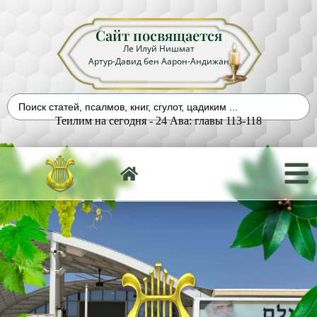
Сайт посвящается
Ле Илуй Нишмат
Артур-Давид бен Аарон-Андижан
Теилим на сегодня - 24 Ава: главы 113-118