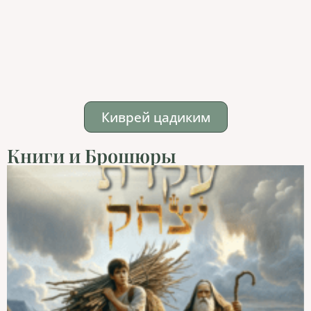
Киврей цадиким
Книги и Брошюры