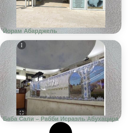
Йорам Абарджель
Баба Сали – Рабби Исраэль Абухацира