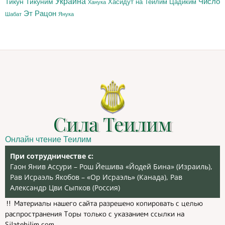
Украина
Тикун
Тикуним
Число
Цадиким
Хасидут на Теилим
Ханука
Эт Рацон
Шабат
Янука
Сила Теилим
Онлайн чтение Теилим
При сотрудничестве с:
Гаон Янив Ассури – Рош Йешива «Йодей Бина» (Израиль),
Рав Исраэль Якобов – «Ор Исраэль» (Канада), Рав
Александр Цви Сыпков (Россия)
‼️ Материалы нашего сайта разрешено копировать с целью
распространения Торы только с указанием ссылки на
Silatehilim.com