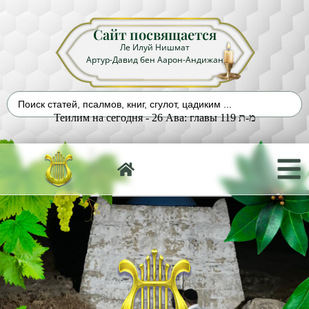
Сайт посвящается
Ле Илуй Нишмат
Артур-Давид бен Аарон-Андижан
Теилим на сегодня - 26 Ава: главы 119 מ-ת