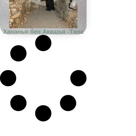
Хананья бен Акашья -Тана