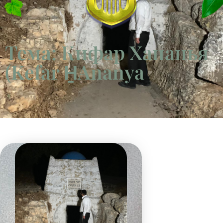
Тема: Кифар Хананья
(Kefar H̱Ananya