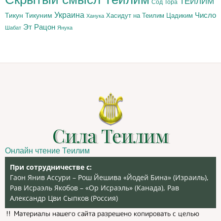
ТЕИЛИМ
Сод Тора
Украина
Тикун
Тикуним
Число
Цадиким
Хасидут на Теилим
Ханука
Эт Рацон
Шабат
Янука
Сила Теилим
Онлайн чтение Теилим
При сотрудничестве с:
Гаон Янив Ассури – Рош Йешива «Йодей Бина» (Израиль),
Рав Исраэль Якобов – «Ор Исраэль» (Канада), Рав
Александр Цви Сыпков (Россия)
‼️ Материалы нашего сайта разрешено копировать с целью