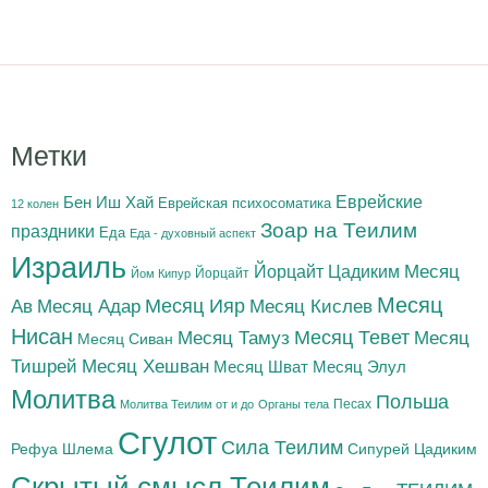
Метки
Бен Иш Хай
Еврейские
Еврейская психосоматика
12 колен
Зоар на Теилим
праздники
Еда
Еда - духовный аспект
Израиль
Йорцайт Цадиким
Месяц
Йорцайт
Йом Кипур
Месяц
Месяц Адар
Месяц Ияр
Месяц Кислев
Ав
Нисан
Месяц Тамуз
Месяц Тевет
Месяц
Месяц Сиван
Тишрей
Месяц Хешван
Месяц Шват
Месяц Элул
Молитва
Польша
Песах
Молитва Теилим от и до
Органы тела
Сгулот
Сила Теилим
Рефуа Шлема
Сипурей Цадиким
Скрытый смысл Теилим