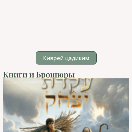
Киврей цадиким
Книги и Брошюры