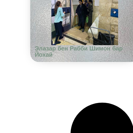
Элазар бен Рабби Шимон бар
Йохай