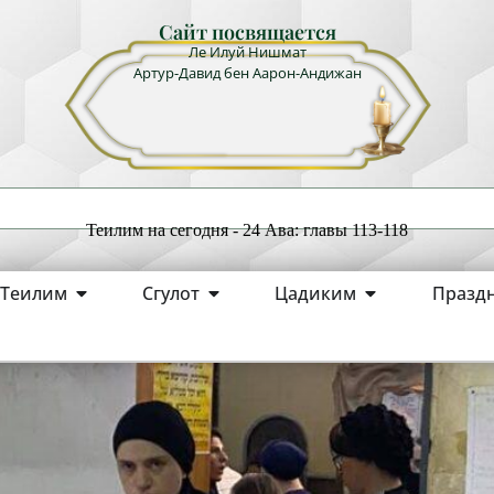
Сайт посвящается
Ле Илуй Нишмат
Артур-Давид бен Аарон-Андижан
Теилим на сегодня - 24 Ава: главы 113-118
Теилим
Сгулот
Цадиким
Празд