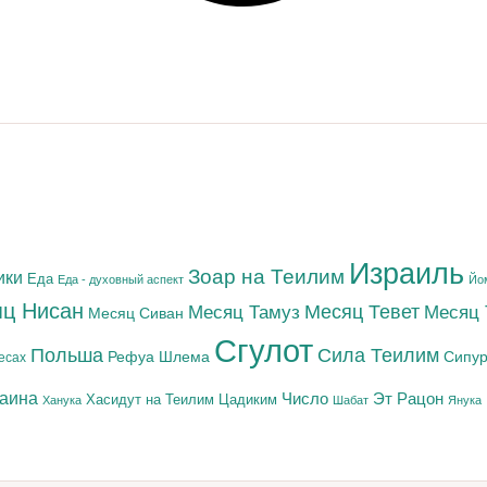
Израиль
Зоар на Теилим
ики
Еда
Еда - духовный аспект
Йо
ц Нисан
Месяц Тамуз
Месяц Тевет
Месяц
Месяц Сиван
Сгулот
Польша
Сила Теилим
Рефуа Шлема
Сипур
есах
раина
Число
Эт Рацон
Цадиким
Хасидут на Теилим
Ханука
Шабат
Янука