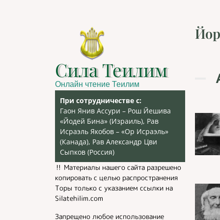
Йор
Сила Теилим
Онлайн чтение Теилим
При сотрудничестве с:
Гаон Янив Ассури – Рош Йешива
«Йодей Бина» (Израиль), Рав
Исраэль Якобов – «Ор Исраэль»
(Канада), Рав Александр Цви
Сыпков (Россия)
‼️ Материалы нашего сайта разрешено
копировать с целью распространения
Торы только с указанием ссылки на
Silatehilim.com
Запрещено любое использование