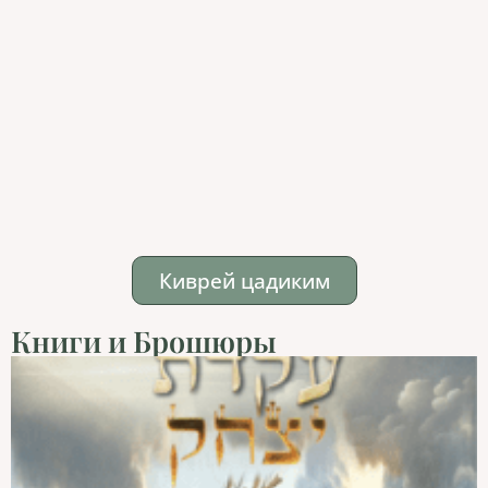
Киврей цадиким
Книги и Брошюры