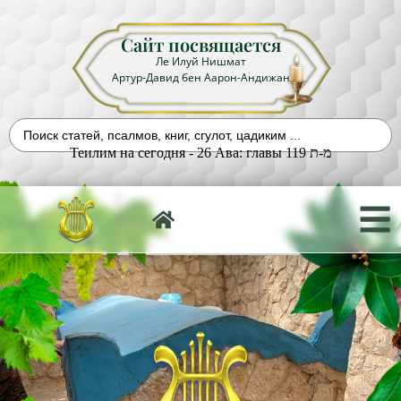
Сайт посвящается
Ле Илуй Нишмат
Артур-Давид бен Аарон-Андижан
Теилим на сегодня - 26 Ава: главы 119 מ-ת