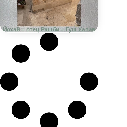
Йохай – отец Рашби – Гуш Халав