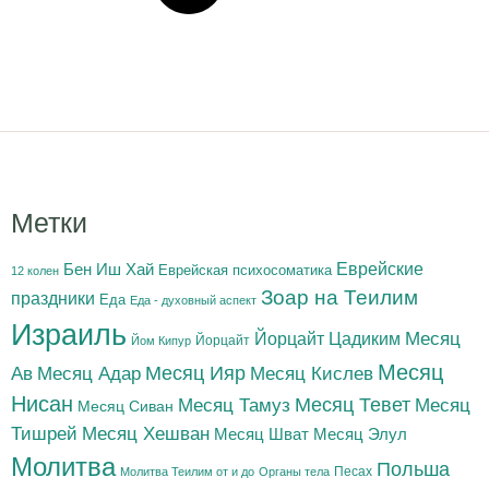
Метки
Бен Иш Хай
Еврейские
Еврейская психосоматика
12 колен
Зоар на Теилим
праздники
Еда
Еда - духовный аспект
Израиль
Йорцайт Цадиким
Месяц
Йорцайт
Йом Кипур
Месяц
Месяц Адар
Месяц Ияр
Месяц Кислев
Ав
Нисан
Месяц Тамуз
Месяц Тевет
Месяц
Месяц Сиван
Тишрей
Месяц Хешван
Месяц Шват
Месяц Элул
Молитва
Польша
Песах
Молитва Теилим от и до
Органы тела