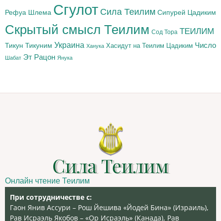
Сгулот
Сила Теилим
Рефуа Шлема
Сипурей Цадиким
Скрытый смысл Теилим
ТЕИЛИМ
Сод Тора
Украина
Тикун
Тикуним
Число
Цадиким
Хасидут на Теилим
Ханука
Эт Рацон
Шабат
Янука
Сила Теилим
Онлайн чтение Теилим
При сотрудничестве с:
Гаон Янив Ассури – Рош Йешива «Йодей Бина» (Израиль),
Рав Исраэль Якобов – «Ор Исраэль» (Канада), Рав