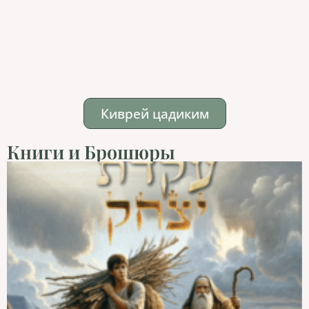
Киврей цадиким
Книги и Брошюры