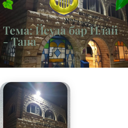
Тема: Йеуда бар Илай
- Тана