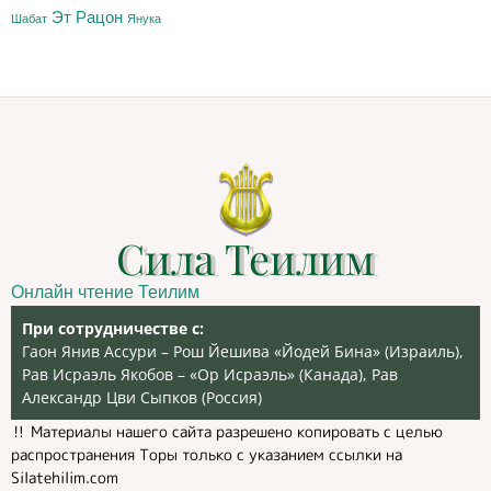
Эт Рацон
Шабат
Янука
Сила Теилим
Онлайн чтение Теилим
При сотрудничестве с:
Гаон Янив Ассури – Рош Йешива «Йодей Бина» (Израиль),
Рав Исраэль Якобов – «Ор Исраэль» (Канада), Рав
Александр Цви Сыпков (Россия)
‼️ Материалы нашего сайта разрешено копировать с целью
распространения Торы только с указанием ссылки на
Silatehilim.com