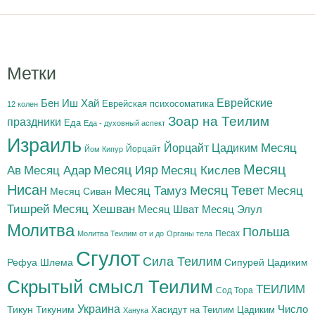
Метки
Бен Иш Хай
Еврейские
Еврейская психосоматика
12 колен
Зоар на Теилим
праздники
Еда
Еда - духовный аспект
Израиль
Йорцайт Цадиким
Месяц
Йорцайт
Йом Кипур
Месяц
Месяц Адар
Месяц Ияр
Месяц Кислев
Ав
Нисан
Месяц Тамуз
Месяц Тевет
Месяц
Месяц Сиван
Тишрей
Месяц Хешван
Месяц Шват
Месяц Элул
Молитва
Польша
Песах
Молитва Теилим от и до
Органы тела
Сгулот
Сила Теилим
Рефуа Шлема
Сипурей Цадиким
Скрытый смысл Теилим
ТЕИЛИМ
Сод Тора
Украина
Тикун
Тикуним
Число
Цадиким
Хасидут на Теилим
Ханука