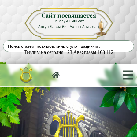
Сайт посвящается
Ле Илуй Нишмат
Артур-Давид бен Аарон-Андижан
Теилим на сегодня - 23 Ава: главы 108-112