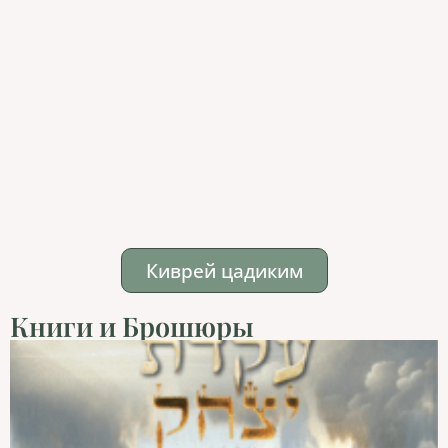
Киврей цадиким
Книги и Брошюры