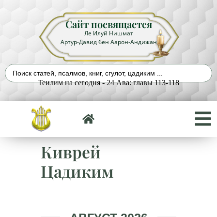
Сайт посвящается
Ле Илуй Нишмат
Артур-Давид бен Аарон-Андижан
Теилим на сегодня - 24 Ава: главы 113-118
Киврей
Цадиким