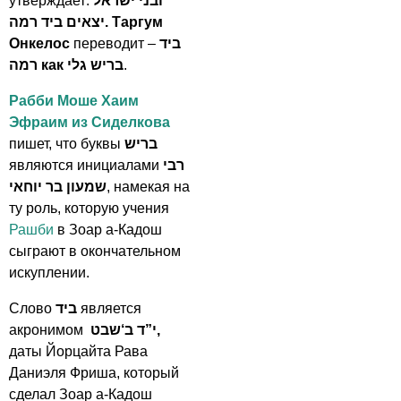
утверждает:
ובני ישראל
יצאים ביד רמה.
Таргум
Онкелос
переводит –
ביד
רמה как בריש גלי
.
Рабби Моше Хаим
Эфраим из Сиделкова
пишет, что буквы
בריש
являются инициалами
רבי
שמעון בר יוחאי
, намекая на
ту роль, которую учения
Рашби
в Зоар а-Кадош
сыграют в окончательном
искуплении.
Слово
ביד
является
акронимом
י”ד ב‘שבט,
даты Йорцайта Рава
Даниэля Фриша, который
сделал Зоар а-Кадош