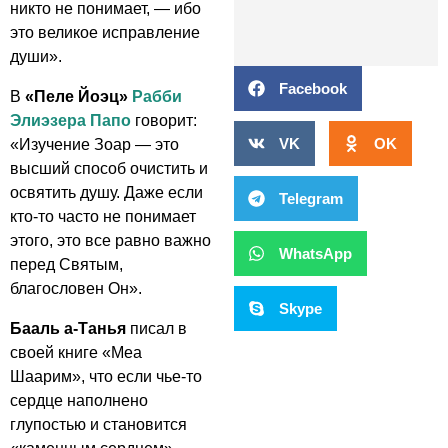
никто не понимает, — ибо
это великое исправление
души».
Facebook
В
«Пеле Йоэц»
Рабби
Элиэзера Папо
говорит:
VK
OK
«Изучение Зоар — это
высший способ очистить и
освятить душу. Даже если
Telegram
кто-то часто не понимает
этого, это все равно важно
WhatsApp
перед Святым,
благословен Он».
Skype
Бааль а-Танья
писал в
своей книге «Меа
Шаарим», что если чье-то
сердце наполнено
глупостью и становится