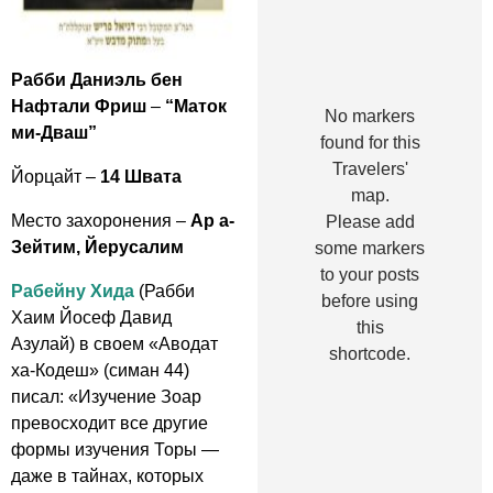
Рабби Даниэль бен
Нафтали Фриш
–
“Маток
No markers
ми-Дваш”
found for this
Travelers'
Йорцайт –
14 Швата
map.
Место захоронения –
Ар а-
Please add
Зейтим, Йерусалим
some markers
to your posts
Рабейну Хида
(Рабби
before using
Хаим Йосеф Давид
this
Азулай) в своем «Аводат
shortcode.
ха-Кодеш» (симан 44)
писал: «Изучение Зоар
превосходит все другие
формы изучения Торы —
даже в тайнах, которых