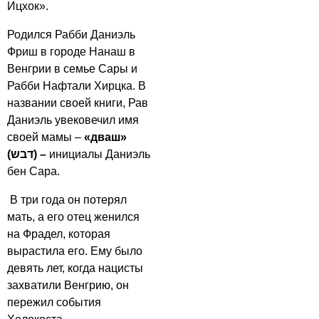
Ицхок».
Родился Рабби Даниэль
Фриш в городе Нанаш в
Венгрии в семье Сары и
Рабби Нафтали Хирцка. В
названии своей книги, Рав
Даниэль увековечил имя
своей мамы –
«д
ваш»
(דבש) –
инициалы Даниэль
бен Сара.
В три года он потерял
мать, а его отец женился
на Фрадел, которая
вырастила его. Ему было
девять лет, когда нацисты
захватили Венгрию, он
пережил события