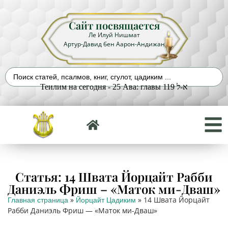
Сайт посвящается
Ле Илуй Нишмат
Артур-Давид бен Аарон-Андижан
Теилим на сегодня - 25 Ава: главы 119 א-ל
Статья: 14 Швата Йорцайт Рабби
Даниэль Фриш – «Маток ми-Дваш»
»
»
14 Швата Йорцайт
Главная страница
Йорцайт Цадиким
Рабби Даниэль Фриш — «Маток ми-Дваш»