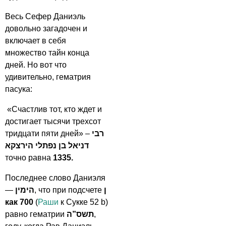
Весь Сефер Даниэль
довольно загадочен и
включает в себя
множество тайн конца
дней. Но вот что
удивительно, гематрия
пасука:
«Счастлив тот, кто ждет и
достигает тысячи трехсот
тридцати пяти дней» –
רבי
דניאל בן נפתלי הירצקא
точно равна
1335.
Последнее слово Даниэля
—
הימין
, что при подсчете
ן
как 700
(
Раши
к Сукке 52 b)
равно гематрии
תשס”ה
,