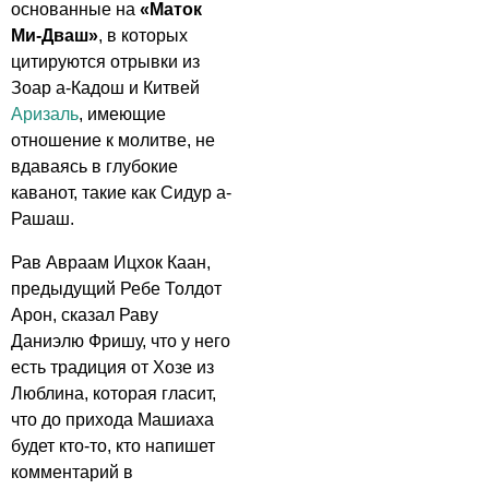
основанные на
«
Маток
Ми-Дваш»
, в которых
цитируются отрывки из
Зоар а-Кадош и Китвей
Аризаль
, имеющие
отношение к молитве, не
вдаваясь в глубокие
каванот, такие как Сидур а-
Рашаш.
Рав Авраам Ицхок Каан,
предыдущий Ребе Толдот
Арон, сказал Раву
Даниэлю Фришу, что у него
есть традиция от Хозе из
Люблина, которая гласит,
что до прихода Машиаха
будет кто-то, кто напишет
комментарий в