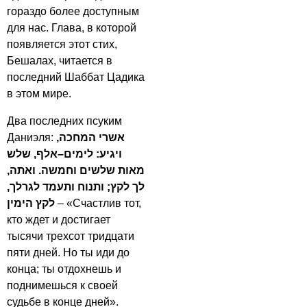
гораздо более доступным
для нас. Глава, в которой
появляется этот стих,
Бешалах, читается в
последний Шаббат Цадика
в этом мире.
Два последних псуким
Даниэля:
אשרי המחכה,
ויגיע: לימים–אלף, שלש
מאות שלשים וחמשה. ואתה,
לך לקץ; ותנוח ותעמד לגרלך,
לקץ הימין
– «Счастлив тот,
кто ждет и достигает
тысячи трехсот тридцати
пяти дней. Но ты иди до
конца; ты отдохнешь и
поднимешься к своей
судьбе в конце дней».