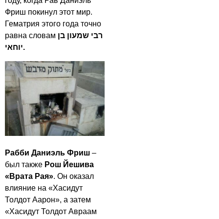
году, когда Рав Даниэль
Фриш покинул этот мир.
Гематрия этого года точно
равна словам
רבי שמעון בן
יוחאי.
Рабби Даниэль Фриш
–
был также
Рош Йешива
«Врата Рая»
. Он оказал
влияние на «Хасидут
Толдот Аарон», а затем
«Хасидут Толдот Авраам