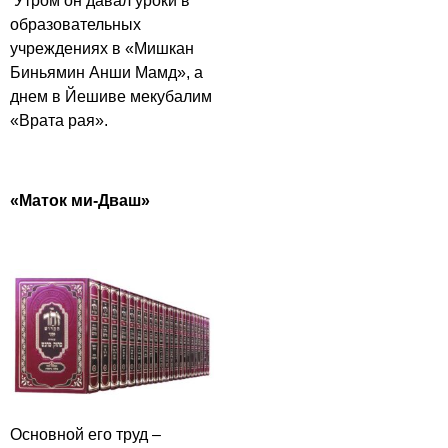
Утром он давал уроки в
образовательных
учреждениях в «Мишкан
Биньямин Анши Мамд», а
днем в Йешиве мекубалим
«Врата рая».
«Маток ми-Дваш»
Основной его труд –