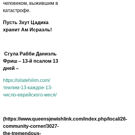
человеком, выжившим в
катастрофе.
Пусть Зхут Цадика
хранит Ам Исраэль!
Сгула Рабби Даниэль
Фриш – 13-й псалом 13
дней –
https://silatehilim.com/
теилим-13-каждое-13-
число-еврейского-меся/
(https://www.queensjewishlink.com/index.php/local/26-
community-corner/3027-
the-tremendous-