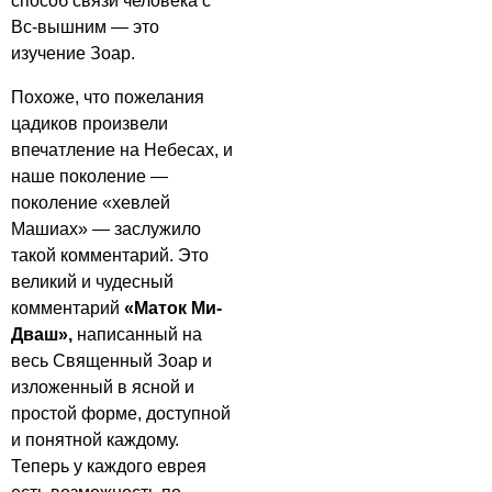
способ связи человека с
Вс-вышним — это
изучение Зоар.
Похоже, что пожелания
цадиков произвели
впечатление на Небесах, и
наше поколение —
поколение «хевлей
Машиах» — заслужило
такой комментарий. Это
великий и чудесный
комментарий
«
Маток Ми-
Дваш»,
написанный на
весь Священный Зоар и
изложенный в ясной и
простой форме, доступной
и понятной каждому.
Теперь у каждого еврея