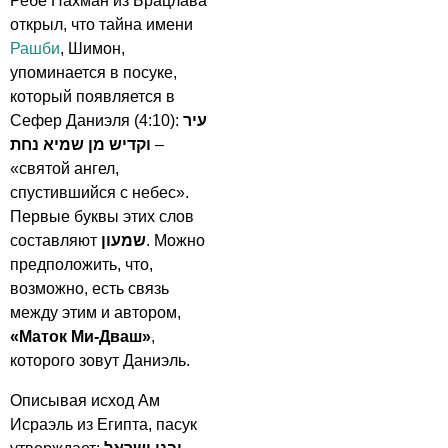
Ребе Нахман из Брацлава
открыл, что тайна имени
Рашби
, Шимон,
упоминается в посуке,
который появляется в
Сефер Даниэля (4:10):
עיר
וקדיש מן שמיא נחת
–
«святой ангел,
спустившийся с небес».
Первые буквы этих слов
составляют
שמעון
. Можно
предположить, что,
возможно, есть связь
между этим и автором,
«Маток Ми-Дваш»
,
которого зовут Даниэль.
Описывая исход Ам
Исраэль из Египта, пасук