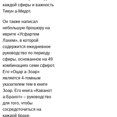
каждой сфиры и важность
Тикун а-Мидот.
Он также написал
небольшую брошюру на
иврите «Усфартем
Лахем», в которой
содержится ежедневное
руководство по периоду
сфиры, основанное на 49
комбинациях семи сфирот.
Его «Оцар а-Зоар»
является 4-томным
указателем тем в книге
Зоар. Его книга «Каванот
а-Брахот» – руководство
для того, чтобы
сосредоточиться на
каждой брахе.