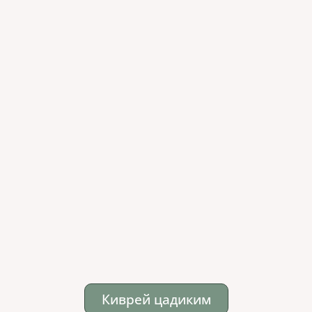
Киврей цадиким