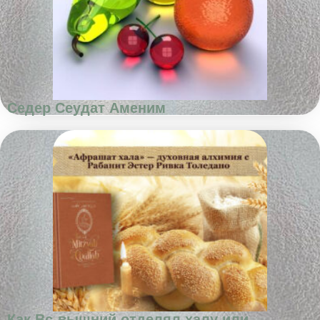
Седер Сеудат Аменим
Как Вс-вышний отделял халу или