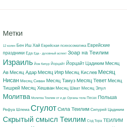
Метки
Бен Иш Хай
Еврейские
Еврейская психосоматика
12 колен
Зоар на Теилим
праздники
Еда
Еда - духовный аспект
Израиль
Йорцайт Цадиким
Месяц
Йорцайт
Йом Кипур
Месяц
Месяц Адар
Месяц Ияр
Месяц Кислев
Ав
Нисан
Месяц Тамуз
Месяц Тевет
Месяц
Месяц Сиван
Тишрей
Месяц Хешван
Месяц Шват
Месяц Элул
Молитва
Польша
Песах
Молитва Теилим от и до
Органы тела
Сгулот
Сила Теилим
Рефуа Шлема
Сипурей Цадиким
Скрытый смысл Теилим
ТЕИЛИМ
Сод Тора