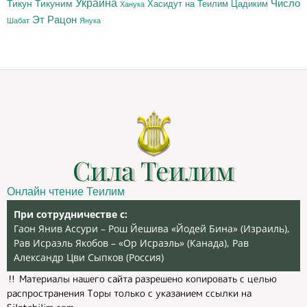
Украина
Тикун
Тикуним
Число
Цадиким
Хасидут на Теилим
Ханука
Эт Рацон
Шабат
Янука
Сила Теилим
Онлайн чтение Теилим
При сотрудничестве с:
Гаон Янив Ассури – Рош Йешива «Йодей Бина» (Израиль),
Рав Исраэль Якобов – «Ор Исраэль» (Канада), Рав
Александр Цви Сыпков (Россия)
‼️ Материалы нашего сайта разрешено копировать с целью
распространения Торы только с указанием ссылки на