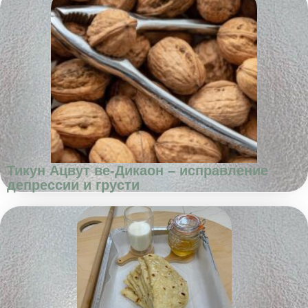
Тикун Ацвут ве-Дикаон – исправление
депрессии и грусти