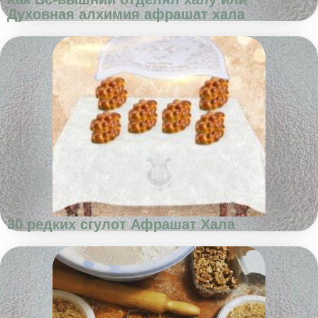
Духовная алхимия афрашат хала
30 редких сгулот Афрашат Хала