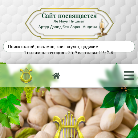
Сайт посвящается
Ле Илуй Нишмат
Артур-Давид бен Аарон-Андижан
Теилим на сегодня - 25 Ава: главы 119 א-ל