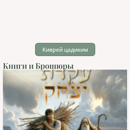
Киврей цадиким
Книги и Брошюры