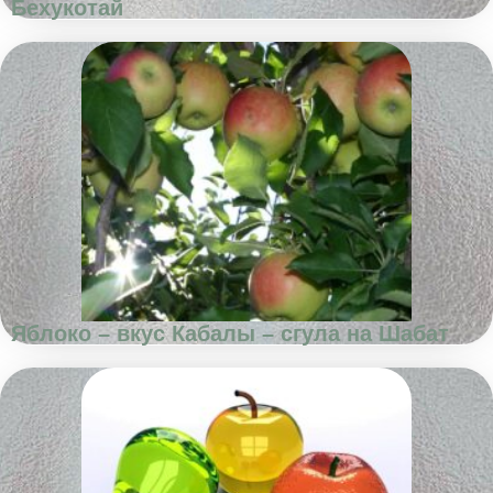
Бехукотай
Яблоко – вкус Кабалы – сгула на Шабат