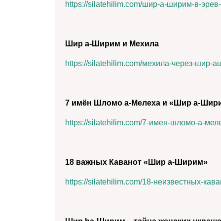
https://silatehilim.com/шир-а-ширим-в-эре
Шир а-Ширим и Мехила
https://silatehilim.com/мехила-через-шир-
7 имён Шломо а-Мелеха и «Шир а-Шир
https://silatehilim.com/7-имен-шломо-а-ме
18 важных Каванот «Шир а-Ширим»
https://silatehilim.com/18-неизвестных-ка