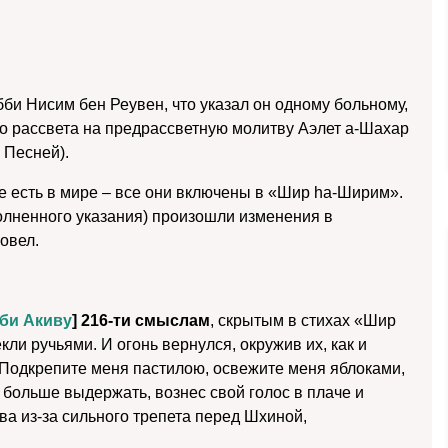
би Нисим бен Реувен, что указал он одному больному,
до рассвета на предрассветную молитву Аэлет а-Шахар
 Песней).
ые есть в мире – все они включены в «Шир hа-Ширим».
полненного указания) произошли изменения в
овел.
би Акиву
] 216-ти смыслам
, скрытым в стихах «Шир
ли ручьями. И огонь вернулся, окружив их, как и
«Подкрепите меня пастилою, освежите меня яблоками,
х больше выдержать, вознес свой голос в плаче и
ова из-за сильного трепета перед Шхиной,