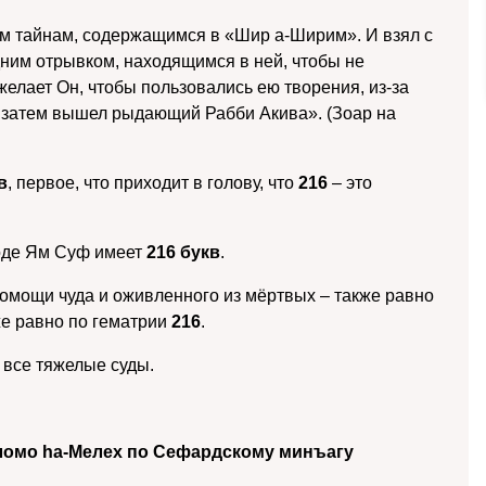
шим тайнам, содержащимся в «Шир а-Ширим». И взял с
одним отрывком, находящимся в ней, чтобы не
желает Он, чтобы пользовались ею творения, из-за
А затем вышел рыдающий Рабби Акива». (Зоар на
в
, первое, что приходит в голову, что
216
– это
де Ям Суф имеет
216 букв
.
помощи чуда и оживленного из мёртвых – также равно
же равно по гематрии
216
.
 все тяжелые суды.
ломо hа-Мелех по Сефардскому минъагу