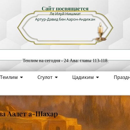
Сайт посвящается
Ле Илуй Нишмат
Артур-Давид бен Аарон-Андижан
Теилим на сегодня - 24 Ава: главы 113-118
Теилим
Сгулот
Цадиким
Празд
а Аэлет а-Шахар