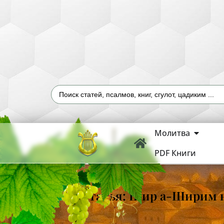
Молитва
PDF Книги
Статья: Шир а-Ширим н