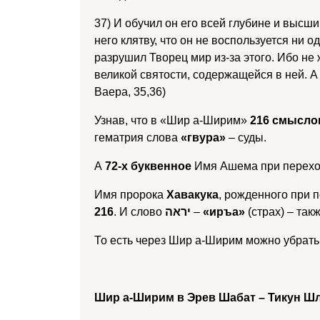
37) И обучил он его всей глубине и выс
него клятву, что он не воспользуется ни 
разрушил Творец мир из-за этого. Ибо не 
великой святости, содержащейся в ней. 
Ваера, 35,36)
Узнав, что в «Шир а-Ширим»
216 смысло
гематрия слова
«гвура»
– суды.
А
72-х буквенное
Имя Ашема при перехо
Имя пророка
Хавакука
, рожденного при 
216
. И слово
יראה
–
«иръа»
(страх) – так
То есть через Шир а-Ширим можно убрать
Шир а-Ширим в Эрев Шабат – Тикун Ш