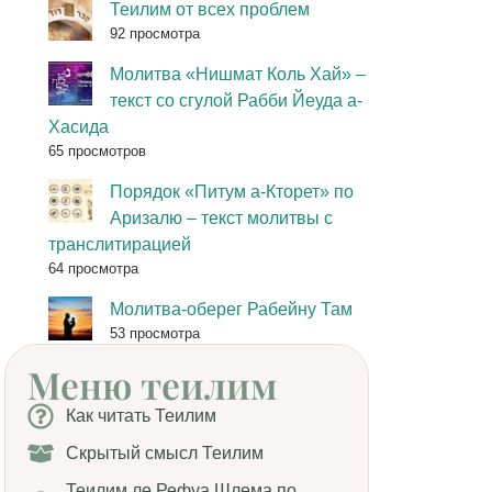
Теилим от всех проблем
92 просмотра
Молитва «Нишмат Коль Хай» –
текст со сгулой Рабби Йеуда а-
Хасида
65 просмотров
Порядок «Питум а-Кторет» по
Аризалю – текст молитвы с
транслитирацией
64 просмотра
Молитва-оберег Рабейну Там
53 просмотра
Меню теилим
Как читать Теилим
Скрытый смысл Теилим
Теилим ле Рефуа Шлема по