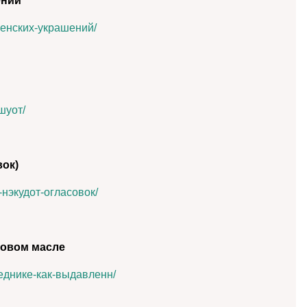
ений
-женских-украшений/
шуот/
вок)
а-нэкудот-огласовок/
ковом масле
веднике-как-выдавленн/