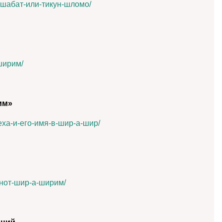
в-шабат-или-тикун-шломо/
аширим/
им»
леха-и-его-имя-в-шир-а-шир/
ванот-шир-а-ширим/