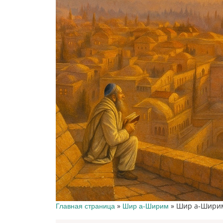
»
»
Шир а-Ширим
Главная страница
Шир а-Ширим