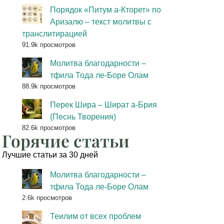
Порядок «Питум а-Кторет» по
Аризалю – текст молитвы с
транслитирацией
91.9k просмотров
Молитва благодарности –
тфила Тода ле-Боре Олам
88.9k просмотров
Перек Шира – Шират а-Брия
(Песнь Творения)
82.6k просмотров
Горячие статьи
Лучшие статьи за 30 дней
Молитва благодарности –
тфила Тода ле-Боре Олам
2.6k просмотров
Теилим от всех проблем