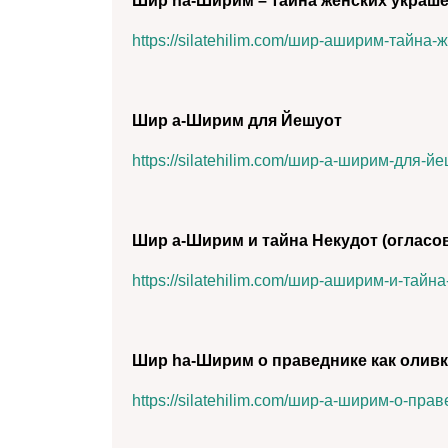
Шир hа-Ширим – тайна женских украш
https://silatehilim.com/шир-аширим-тайна
Шир а-Ширим для Йешуот
https://silatehilim.com/шир-а-ширим-для-йе
Шир а-Ширим и тайна Некудот (огласо
https://silatehilim.com/шир-аширим-и-тайн
Шир hа-Ширим о праведнике как олив
https://silatehilim.com/шир-а-ширим-о-пра