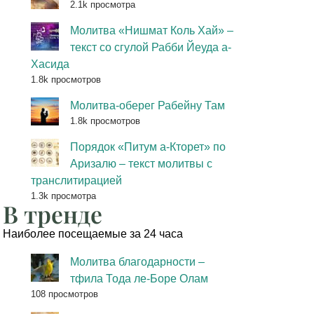
2.1k просмотра
Молитва «Нишмат Коль Хай» –
текст со сгулой Рабби Йеуда а-
Хасида
1.8k просмотров
Молитва-оберег Рабейну Там
1.8k просмотров
Порядок «Питум а-Кторет» по
Аризалю – текст молитвы с
транслитирацией
1.3k просмотра
В тренде
Наиболее посещаемые за 24 часа
Молитва благодарности –
тфила Тода ле-Боре Олам
108 просмотров