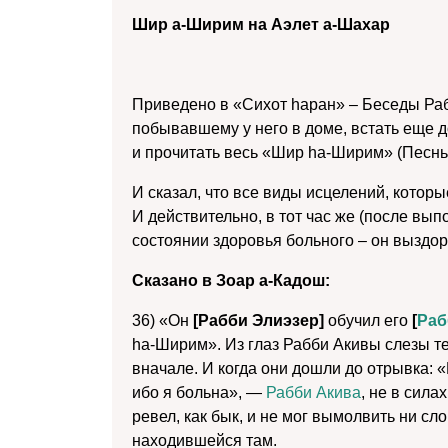
Шир а-Ширим на Аэлет а-Шахар
Приведено в «Сихот hаран» – Беседы Раб
побывавшему у него в доме, встать еще 
и прочитать весь «Шир hа-Ширим» (Песнь
И сказал, что все виды исцелений, котор
И действительно, в тот час же (после вы
состоянии здоровья больного – он выздор
Сказано в Зоар а-Кадош:
36) «Он
[Рабби Элиэзер]
обучил его
[
Раб
hа-Ширим». Из глаз Рабби Акивы слезы тек
вначале. И когда они дошли до отрывка: 
ибо я больна», —
Рабби Акива
, не в сила
ревел, как бык, и не мог вымолвить ни сл
находившейся там.