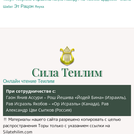
Эт Рацон
Шабат
Янука
Сила Теилим
Онлайн чтение Теилим
При сотрудничестве с:
Гаон Янив Ассури – Рош Йешива «Йодей Бина» (Израиль),
Рав Исраэль Якобов – «Ор Исраэль» (Канада), Рав
Александр Цви Сыпков (Россия)
‼️ Материалы нашего сайта разрешено копировать с целью
распространения Торы только с указанием ссылки на
Silatehilim.com