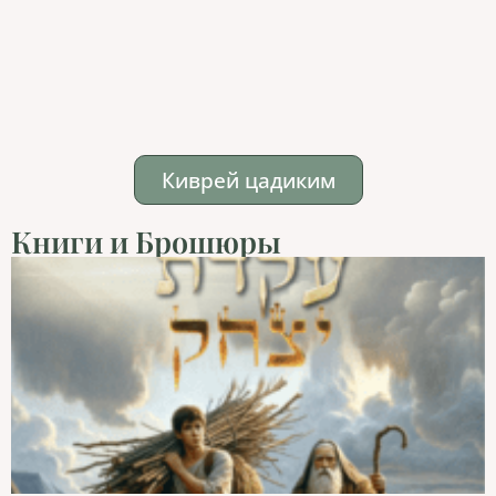
Киврей цадиким
Книги и Брошюры