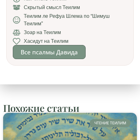
Скрытый смысл Теилим
Теилим ле Рефуа Шлема по “Шимуш
Теилим”
Зоар на Теилим
Хасидут на Теилим
Все псалмы Давида
Похожие статьи
ЧТЕНИЕ ТЕИЛИМ