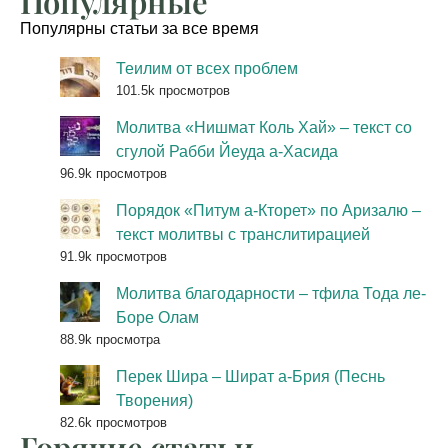
Популярные
Популярны статьи за все время
Теилим от всех проблем
101.5k просмотров
Молитва «Нишмат Коль Хай» – текст со
сгулой Рабби Йеуда а-Хасида
96.9k просмотров
Порядок «Питум а-Кторет» по Аризалю –
текст молитвы с транслитирацией
91.9k просмотров
Молитва благодарности – тфила Тода ле-
Боре Олам
88.9k просмотра
Перек Шира – Шират а-Брия (Песнь
Творения)
82.6k просмотров
Горячие статьи