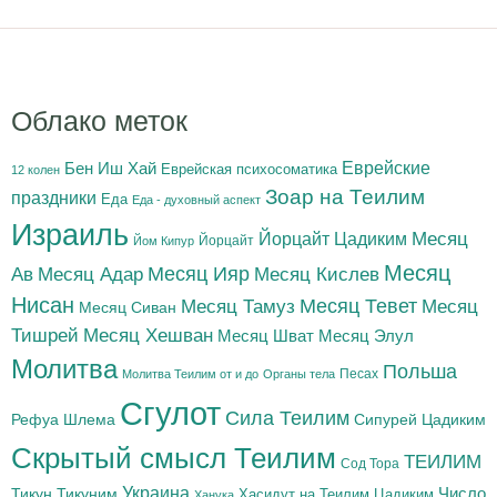
Облако меток
Бен Иш Хай
Еврейские
Еврейская психосоматика
12 колен
Зоар на Теилим
праздники
Еда
Еда - духовный аспект
Израиль
Йорцайт Цадиким
Месяц
Йорцайт
Йом Кипур
Месяц
Месяц Адар
Месяц Ияр
Месяц Кислев
Ав
Нисан
Месяц Тамуз
Месяц Тевет
Месяц
Месяц Сиван
Тишрей
Месяц Хешван
Месяц Шват
Месяц Элул
Молитва
Польша
Песах
Молитва Теилим от и до
Органы тела
Сгулот
Сила Теилим
Рефуа Шлема
Сипурей Цадиким
Скрытый смысл Теилим
ТЕИЛИМ
Сод Тора
Украина
Тикун
Тикуним
Число
Цадиким
Хасидут на Теилим
Ханука