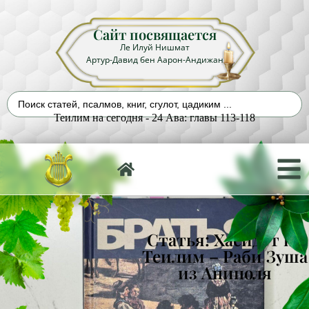
Сайт посвящается
Ле Илуй Нишмат
Артур-Давид бен Аарон-Андижан
Теилим на сегодня - 24 Ава: главы 113-118
Статья: Хасидут на
Теилим – Раби Зуша
из Аниполя