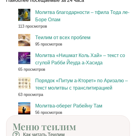
Наиболее посещаемые за 24 часа
Молитва благодарности – тфила Тода ле-
Боре Олам
113 просмотров
Теилим от всех проблем
95 просмотров
Молитва «Нишмат Коль Хай» – текст со
сгулой Рабби Йеуда а-Хасида
65 просмотров
Порядок «Питум а-Кторет» по Аризалю –
текст молитвы с транслитирацией
63 просмотра
Молитва-оберег Рабейну Там
56 просмотров
Меню теилим
Как читать Теилим