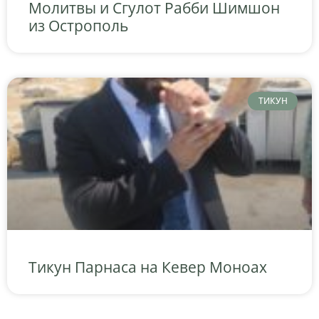
Молитвы и Сгулот Рабби Шимшон
из Острополь
ТИКУН
Тикун Парнаса на Кевер Моноах