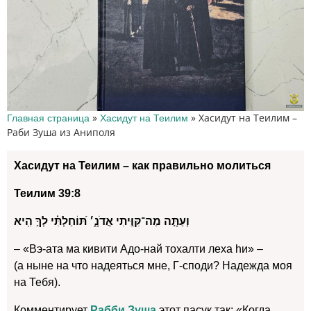
»
»
Хасидут на Теилим –
Главная страница
Хасидут на Теилим
Раби Зуша из Аниполя
Хасидут на Теилим – как правильно молиться
Теилим 39:8
וְעַתָּ֣ה מַה־קִּוִּ֣יתִי אֲדֹנָ֑׳ תּ֝וֹחַלְתִּ֗י לְךָ֣ הִֽיא
– «Вэ-ата ма кивити Адо-най тохалти леха hи» –
(а ныне на что надеяться мне, Г-споди? Надежда моя
на Тебя).
Комментирует
Рабби Зуша
этот пасук так: «Когда