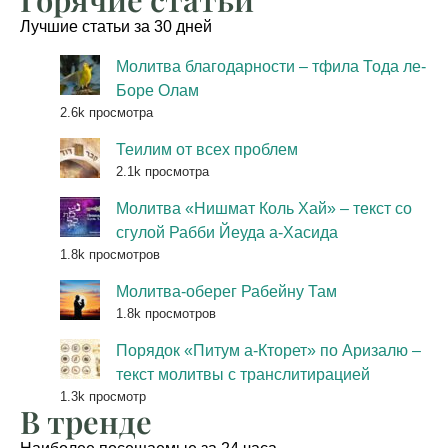
Лучшие статьи за 30 дней
Молитва благодарности – тфила Тода ле-
Боре Олам
2.6k просмотра
Теилим от всех проблем
2.1k просмотра
Молитва «Нишмат Коль Хай» – текст со
сгулой Рабби Йеуда а-Хасида
1.8k просмотров
Молитва-оберег Рабейну Там
1.8k просмотров
Порядок «Питум а-Кторет» по Аризалю –
текст молитвы с транслитирацией
1.3k просмотр
В тренде