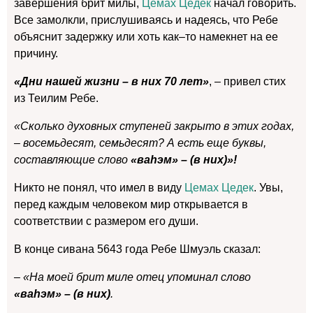
завершения брит милы,
Цемах Цедек
начал говорить.
Все замолкли, прислушиваясь и надеясь, что Ребе
объяснит задержку или хоть как–то намекнет на ее
причину.
«Дни нашей жизни – в них 70 лет»
, – привел стих
из Теилим Ребе.
«Сколько духовных ступеней закрыто в этих годах,
– восемьдесят, семьдесят? А есть еще буквы,
составляющие слово
«ваhэм» – (в них)»!
Никто не понял, что имел в виду
Цемах Цедек
. Увы,
перед каждым человеком мир открывается в
соответствии с размером его души.
В конце сивана 5643 года Ребе Шмуэль сказал:
– «На моей брит миле отец упоминал слово
«ваhэм» – (в них)
.