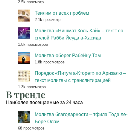
2.5k просмотр
Теилим от всех проблем
2.1k просмотр
Молитва «Нишмат Коль Хай» – текст со
сгулой Рабби Йеуда а-Хасида
1.8k просмотров
Молитва-оберег Рабейну Там
1.8k просмотров
Порядок «Питум а-Кторет» по Аризалю –
текст молитвы с транслитирацией
1.3k просмотра
В тренде
Наиболее посещаемые за 24 часа
Молитва благодарности – тфила Тода ле-
Боре Олам
68 просмотров