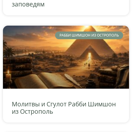
заповедям
РАББИ ШИМШОН ИЗ ОСТРОПОЛЬ
Молитвы и Сгулот Рабби Шимшон
из Острополь