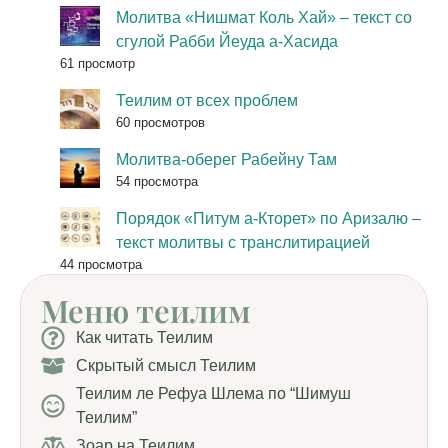
Молитва «Нишмат Коль Хай» – текст со
сгулой Рабби Йеуда а-Хасида
61 просмотр
Теилим от всех проблем
60 просмотров
Молитва-оберег Рабейну Там
54 просмотра
Порядок «Питум а-Кторет» по Аризалю –
текст молитвы с транслитирацией
44 просмотра
Меню теилим
Как читать Теилим
Скрытый смысл Теилим
Теилим ле Рефуа Шлема по “Шимуш
Теилим”
Зоар на Теилим