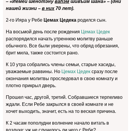
– «Йемей шенотэну
ваhэм
шивъим шана» – (дни
нашей жизни –
в них
70 лет).
2-го Ияра у Ребе
Цемах Цедека
родился сын.
На восьмой день после рождения
Цемах Цедек
распорядился начать утреннюю молитву раньше
обычного. Все были уверены, что обряд обрезания,
брит мила, также состоится рано.
К 10 утра собрались члены семьи, старые хасиды,
уважаемые раввины. Но
Цемах Цедек
сразу после
окончания молитвы проследовал в свою комнату и
плотно прикрыл дверь.
Прошел час, другой, третий. Собравшиеся терпеливо
ждали. Если Ребе закрылся в своей комнате и не
хочет выходить, значит, есть на то веская причина.
К 2 часам пополудни волнение начало витать в
воздухе: уж не случилось ли чего с Ребе?