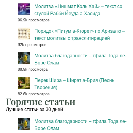
Молитва «Нишмат Коль Хай» – текст со
сгулой Рабби Йеуда а-Хасида
96.9k просмотров
Порядок «Питум а-Кторет» по Аризалю –
текст молитвы с транслитирацией
92k просмотров
Молитва благодарности – тфила Тода ле-
Боре Олам
88.9k просмотра
Перек Шира – Шират а-Брия (Песнь
Творения)
82.6k просмотров
Горячие статьи
Лучшие статьи за 30 дней
Молитва благодарности – тфила Тода ле-
Боре Олам