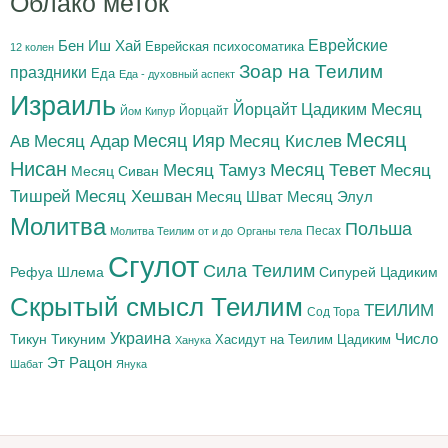
Облако меток
Бен Иш Хай
Еврейские
Еврейская психосоматика
12 колен
Зоар на Теилим
праздники
Еда
Еда - духовный аспект
Израиль
Йорцайт Цадиким
Месяц
Йорцайт
Йом Кипур
Месяц
Месяц Адар
Месяц Ияр
Месяц Кислев
Ав
Нисан
Месяц Тамуз
Месяц Тевет
Месяц
Месяц Сиван
Тишрей
Месяц Хешван
Месяц Шват
Месяц Элул
Молитва
Польша
Песах
Молитва Теилим от и до
Органы тела
Сгулот
Сила Теилим
Рефуа Шлема
Сипурей Цадиким
Скрытый смысл Теилим
ТЕИЛИМ
Сод Тора
Украина
Тикун
Тикуним
Число
Цадиким
Хасидут на Теилим
Ханука
Эт Рацон
Шабат
Янука