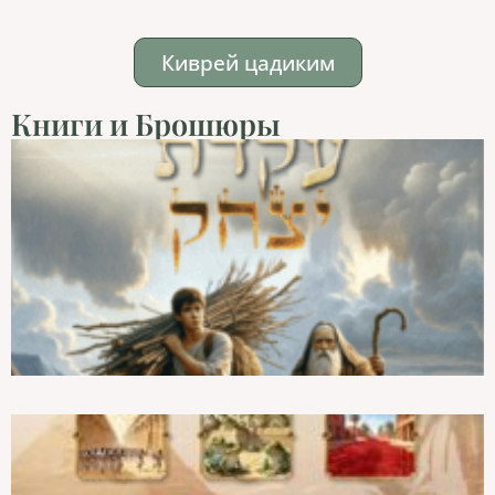
Киврей цадиким
Книги и Брошюры