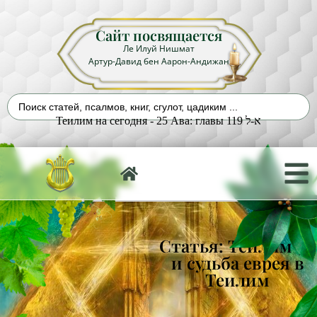
Сайт посвящается
Ле Илуй Нишмат
Артур-Давид бен Аарон-Андижан
Теилим на сегодня - 25 Ава: главы 119 א-ל
Статья: Теилим 90
и судьба еврея в
Теилим