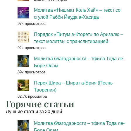
Молитва «Нишмат Коль Хай» – текст со
сгулой Рабби Йеуда а-Хасида
97k просмотров
Порядок «Питум а-Кторет» по Аризалю –
текст молитвы с транслитирацией
92k просмотров
Молитва благодарности – тфила Тода ле-
Боре Олам
89k просмотров
Перек Шира – Шират а-Брия (Песнь
Творения)
82.7k просмотра
Горячие статьи
Лучшие статьи за 30 дней
Молитва благодарности – тфила Тода ле-
Боре Олам