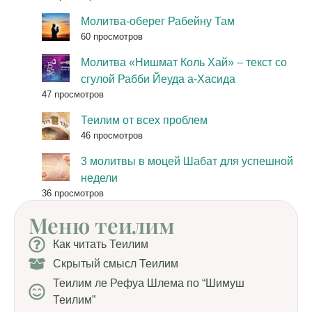
Молитва-оберег Рабейну Там
60 просмотров
Молитва «Нишмат Коль Хай» – текст со
сгулой Рабби Йеуда а-Хасида
47 просмотров
Теилим от всех проблем
46 просмотров
3 молитвы в моцей Шабат для успешной
недели
36 просмотров
Меню теилим
Как читать Теилим
Скрытый смысл Теилим
Теилим ле Рефуа Шлема по “Шимуш
Теилим”