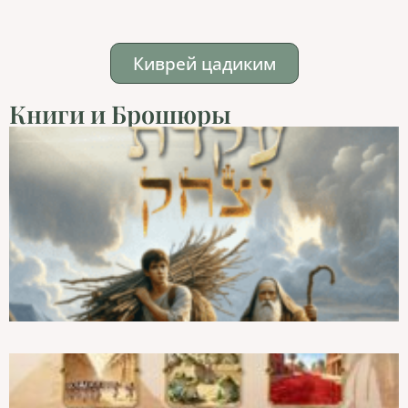
Киврей цадиким
Книги и Брошюры