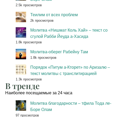
2.5k просмотров
Теилим от всех проблем
2k просмотров
Молитва «Нишмат Коль Хай» – текст со
сгулой Рабби Йеуда а-Хасида
1.8k просмотров
Молитва-оберег Рабейну Там
1.8k просмотров
Порядок «Питум а-Кторет» по Аризалю –
текст молитвы с транслитирацией
1.3k просмотров
В тренде
Наиболее посещаемые за 24 часа
Молитва благодарности – тфила Тода ле-
Боре Олам
97 просмотров