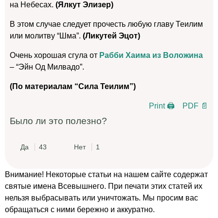
на Небесах.
(Ялкут Элизер)
В этом случае следует прочесть любую главу Теилим
или молитву “Шма”.
(Ликутей Эцот)
Очень хорошая сгула от
Рабби Хаима из Воложина
– “Эйн Од Милвадо”.
(По материалам “Сила Теилим”)
Print 🖨
PDF 📄
Было ли это полезно?
Да
43
Нет
1
Внимание! Некоторые статьи на нашем сайте содержат
святые имена Всевышнего. При печати этих статей их
нельзя выбрасывать или уничтожать. Мы просим вас
обращаться с ними бережно и аккуратно.