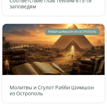
Соответствие глав Теилим 613-ти
заповедям
РАББИ ШИМШОН ИЗ ОСТРОПОЛЬ
Молитвы и Сгулот Рабби Шимшон
из Острополь