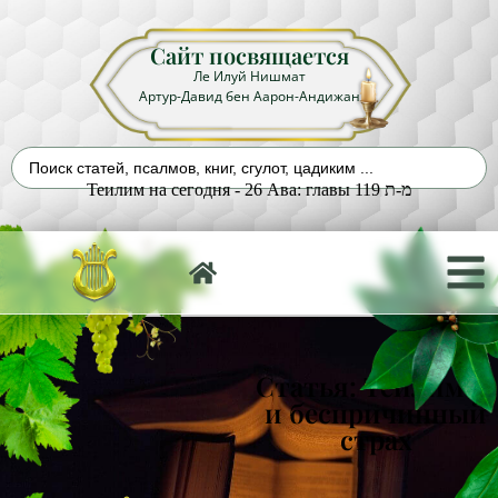
Сайт посвящается
Ле Илуй Нишмат
Артур-Давид бен Аарон-Андижан
Теилим на сегодня - 26 Ава: главы 119 מ-ת
Статья: Теилим 55
и беспричинный
страх