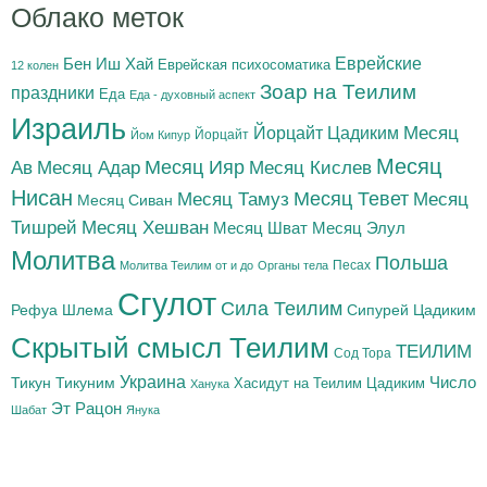
Облако меток
Бен Иш Хай
Еврейские
Еврейская психосоматика
12 колен
Зоар на Теилим
праздники
Еда
Еда - духовный аспект
Израиль
Йорцайт Цадиким
Месяц
Йорцайт
Йом Кипур
Месяц
Месяц Адар
Месяц Ияр
Месяц Кислев
Ав
Нисан
Месяц Тамуз
Месяц Тевет
Месяц
Месяц Сиван
Тишрей
Месяц Хешван
Месяц Шват
Месяц Элул
Молитва
Польша
Песах
Молитва Теилим от и до
Органы тела
Сгулот
Сила Теилим
Рефуа Шлема
Сипурей Цадиким
Скрытый смысл Теилим
ТЕИЛИМ
Сод Тора
Украина
Тикун
Тикуним
Число
Цадиким
Хасидут на Теилим
Ханука
Эт Рацон
Шабат
Янука