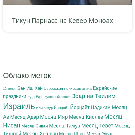
Тикун Парнаса на Кевер Моноах
Облако меток
Бен Иш Хай
Еврейские
Еврейская психосоматика
12 колен
Зоар на Теилим
праздники
Еда
Еда - духовный аспект
Израиль
Йорцайт Цадиким
Месяц
Йорцайт
Йом Кипур
Месяц
Месяц Адар
Месяц Ияр
Месяц Кислев
Ав
Нисан
Месяц Тамуз
Месяц Тевет
Месяц
Месяц Сиван
Тишрей
Месяц Хешван
Месяц Шват
Месяц Элул