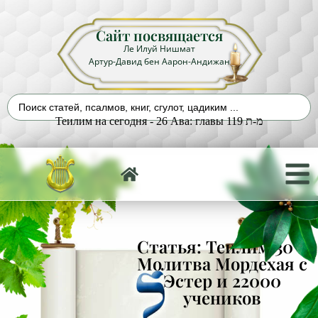
Сайт посвящается
Ле Илуй Нишмат
Артур-Давид бен Аарон-Андижан
Теилим на сегодня - 26 Ава: главы 119 מ-ת
Статья: Теилим 30 –
Молитва Мордехая с
Эстер и 22000
учеников