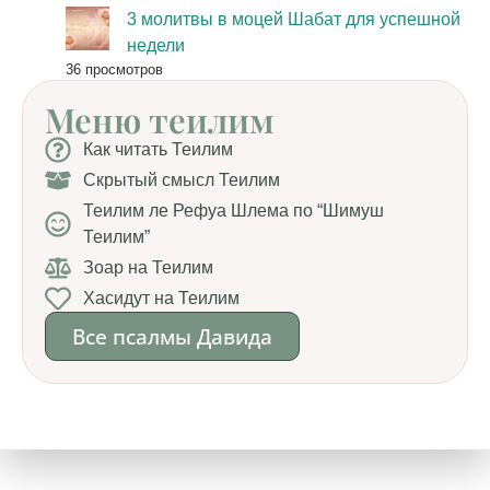
3 молитвы в моцей Шабат для успешной
недели
36 просмотров
Меню теилим
Как читать Теилим
Скрытый смысл Теилим
Теилим ле Рефуа Шлема по “Шимуш
Теилим”
Зоар на Теилим
Хасидут на Теилим
Все псалмы Давида