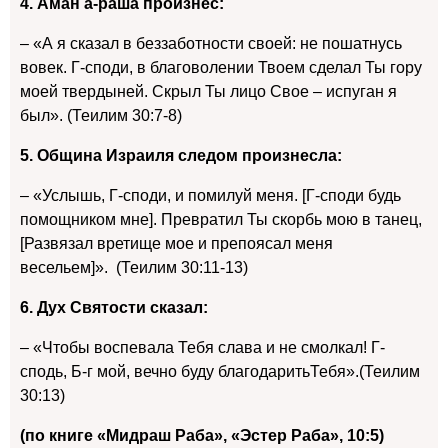
4. Аман а-раша произнес:
– «А я сказал в беззаботности своей: не пошатнусь
вовек. Г-споди, в благоволении Твоем сделал Ты гору
моей твердыней. Скрыл Ты лицо Свое – испуган я
был». (Теилим 30:7-8)
5. Община Израиля следом произнесла:
– «Услышь, Г-споди, и помилуй меня. [Г-споди будь
помощником мне]. Превратил Ты скорбь мою в танец,
[Развязал вретище мое и препоясал меня
весельем]». (Теилим 30:11-13)
6. Дух Святости сказал:
– «Чтобы воспевала Тебя слава и не смолкал! Г-
сподь, Б-г мой, вечно буду благодаритьТебя».(Теилим
30:13)
(по книге «Мидраш Раба», «Эстер Раба», 10:5)