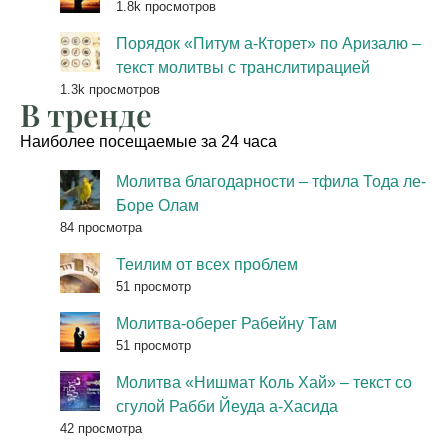
1.8k просмотров
Порядок «Питум а-Кторет» по Аризалю –
текст молитвы с транслитирацией
1.3k просмотров
В тренде
Наиболее посещаемые за 24 часа
Молитва благодарности – тфила Тода ле-
Боре Олам
84 просмотра
Теилим от всех проблем
51 просмотр
Молитва-оберег Рабейну Там
51 просмотр
Молитва «Нишмат Коль Хай» – текст со
сгулой Рабби Йеуда а-Хасида
42 просмотра