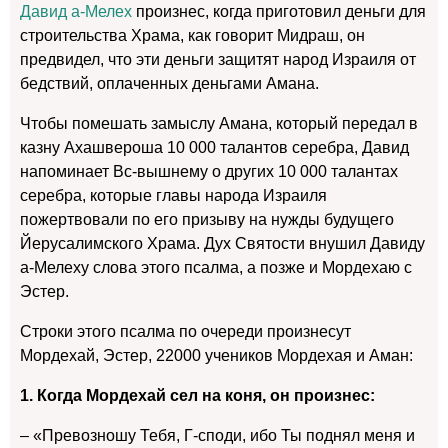
Давид а-Мелех
произнес, когда приготовил деньги для
строительства Храма, как говорит Мидраш, он
предвидел, что эти деньги защитят народ Израиля от
бедствий, оплаченных деньгами Амана.
Чтобы помешать замыслу Амана, который передал в
казну Ахашвероша 10 000 талантов серебра, Давид
напоминает Вс-вышнему о других 10 000 талантах
серебра, которые главы народа Израиля
пожертвовали по его призыву на нужды будущего
Йерусалимского Храма. Дух Святости внушил Давиду
а-Мелеху слова этого псалма, а позже и Мордехаю с
Эстер.
Строки этого псалма по очереди произнесут
Мордехай, Эстер, 22000 учеников Мордехая и Аман:
1. Когда Мордехай сел на коня, он произнес:
– «Превозношу Тебя, Г-споди, ибо Ты поднял меня и