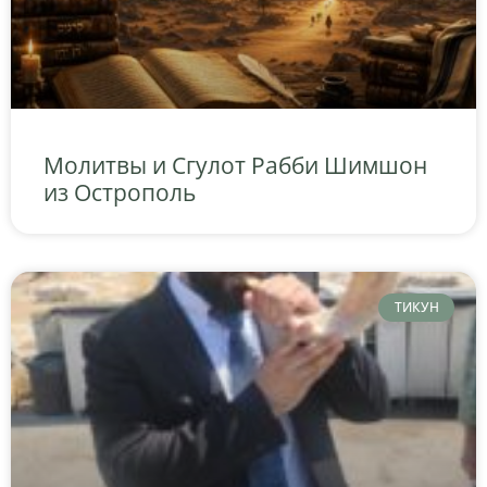
Молитвы и Сгулот Рабби Шимшон
из Острополь
ТИКУН