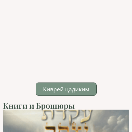
Киврей цадиким
Книги и Брошюры