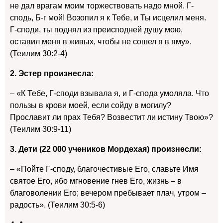
не дал врагам моим торжествовать надо мной. Г-
сподь, Б-г мой! Возопил я к Тебе, и Ты исцелил меня.
Г-споди, ты поднял из преисподней душу мою,
оставил меня в живых, чтобы не сошел я в яму».
(Теилим 30:2-4)
2. Эстер произнесла:
– «К Тебе, Г-споди взывала я, и Г-спода умоляла. Что
пользы в крови моей, если сойду в могилу?
Прославит ли прах Тебя? Возвестит ли истину Твою»?
(Теилим 30:9-11)
3. Дети (22 000 учеников Мордехая) произнесли:
– «Пойте Г-споду, благочестивые Его, славьте Имя
святое Его, ибо мгновение гнев Его, жизнь – в
благоволении Его; вечером пребывает плач, утром –
радость». (Теилим 30:5-6)