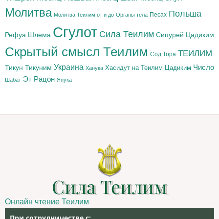
Молитва
Польша
Песах
Молитва Теилим от и до
Органы тела
Сгулот
Сила Теилим
Рефуа Шлема
Сипурей Цадиким
Скрытый смысл Теилим
ТЕИЛИМ
Сод Тора
Украина
Тикун
Тикуним
Число
Цадиким
Хасидут на Теилим
Ханука
Эт Рацон
Шабат
Янука
Сила Теилим
Онлайн чтение Теилим
При сотрудничестве с: