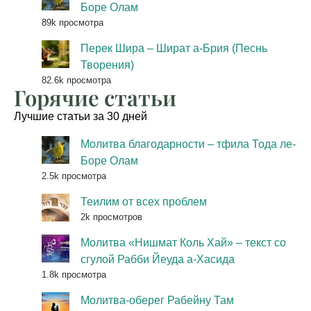
Боре Олам
89k просмотра
Перек Шира – Шират а-Брия (Песнь
Творения)
82.6k просмотра
Горячие статьи
Лучшие статьи за 30 дней
Молитва благодарности – тфила Тода ле-
Боре Олам
2.5k просмотра
Теилим от всех проблем
2k просмотров
Молитва «Нишмат Коль Хай» – текст со
сгулой Рабби Йеуда а-Хасида
1.8k просмотра
Молитва-оберег Рабейну Там