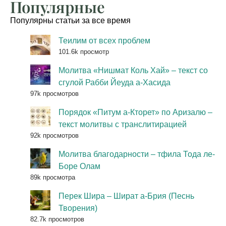
Популярные
Популярны статьи за все время
Теилим от всех проблем
101.6k просмотр
Молитва «Нишмат Коль Хай» – текст со
сгулой Рабби Йеуда а-Хасида
97k просмотров
Порядок «Питум а-Кторет» по Аризалю –
текст молитвы с транслитирацией
92k просмотров
Молитва благодарности – тфила Тода ле-
Боре Олам
89k просмотра
Перек Шира – Шират а-Брия (Песнь
Творения)
82.7k просмотров