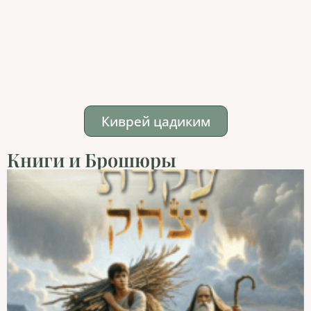
Киврей цадиким
Книги и Брошюры