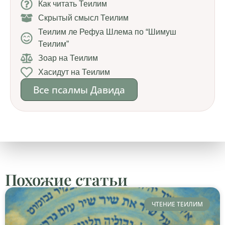
Как читать Теилим
Скрытый смысл Теилим
Теилим ле Рефуа Шлема по “Шимуш
Теилим”
Зоар на Теилим
Хасидут на Теилим
Все псалмы Давида
Похожие статьи
ЧТЕНИЕ ТЕИЛИМ