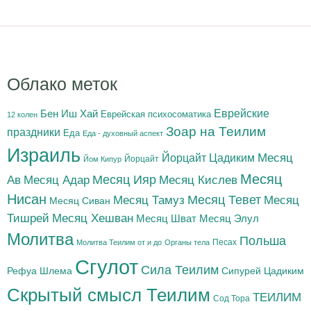
Облако меток
Бен Иш Хай
Еврейские
Еврейская психосоматика
12 колен
Зоар на Теилим
праздники
Еда
Еда - духовный аспект
Израиль
Йорцайт Цадиким
Месяц
Йорцайт
Йом Кипур
Месяц
Месяц Адар
Месяц Ияр
Месяц Кислев
Ав
Нисан
Месяц Тамуз
Месяц Тевет
Месяц
Месяц Сиван
Тишрей
Месяц Хешван
Месяц Шват
Месяц Элул
Молитва
Польша
Песах
Молитва Теилим от и до
Органы тела
Сгулот
Сила Теилим
Рефуа Шлема
Сипурей Цадиким
Скрытый смысл Теилим
ТЕИЛИМ
Сод Тора