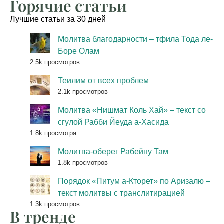
Горячие статьи
Лучшие статьи за 30 дней
Молитва благодарности – тфила Тода ле-
Боре Олам
2.5k просмотров
Теилим от всех проблем
2.1k просмотров
Молитва «Нишмат Коль Хай» – текст со
сгулой Рабби Йеуда а-Хасида
1.8k просмотра
Молитва-оберег Рабейну Там
1.8k просмотров
Порядок «Питум а-Кторет» по Аризалю –
текст молитвы с транслитирацией
1.3k просмотров
В тренде