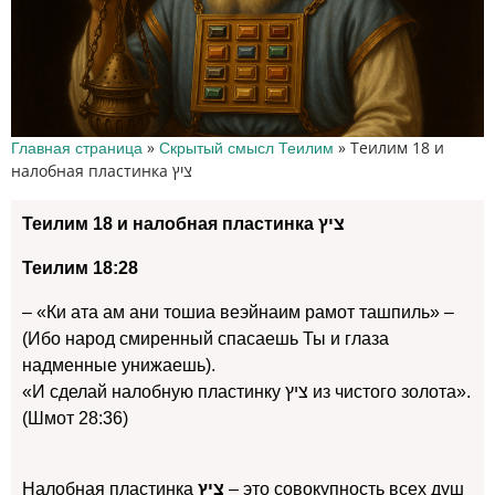
»
»
Теилим 18 и
Главная страница
Скрытый смысл Теилим
налобная пластинка ציץ
Теилим 18 и налобная пластинка ציץ
Теилим 18:28
– «Ки ата ам ани тошиа веэйнаим рамот ташпиль» –
(Ибо народ смиренный спасаешь Ты и глаза
надменные унижаешь).
«И сделай налобную пластинку ציץ из чистого золота».
(Шмот 28:36)
Налобная пластинка
ציץ
– это совокупность всех душ