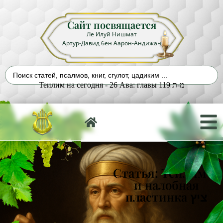
Сайт посвящается
Ле Илуй Нишмат
Артур-Давид бен Аарон-Андижан
Теилим на сегодня - 26 Ава: главы 119 מ-ת
Статья: Теилим 18
и налобная
пластинка ציץ