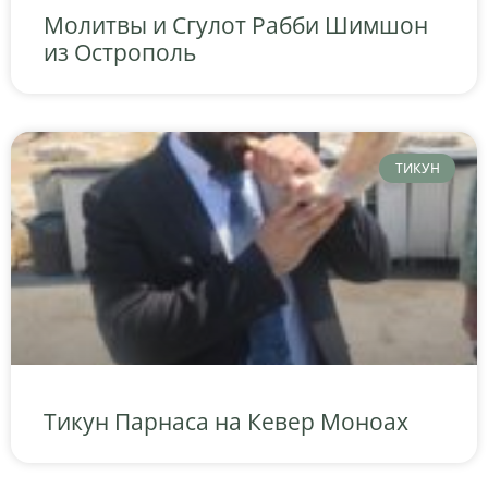
Молитвы и Сгулот Рабби Шимшон
из Острополь
ТИКУН
Тикун Парнаса на Кевер Моноах