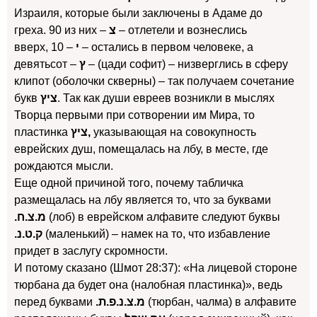
Израиля, которые были заключены в Адаме до
греха. 90 из них –
צ
– отлетели и вознеслись
вверх, 10 –
י
– остались в первом человеке, а
девятьсот –
ץ
– (цади софит) – низверглись в сферу
клипот (оболочки скверны) – так получаем сочетание
букв
ציץ
. Так как души евреев возникли в мыслях
Творца первыми при сотворении им Мира, то
пластинка
ציץ,
указывающая на совокупность
еврейских душ, помещалась на лбу, в месте, где
рождаются мысли.
Еще одной причиной того, почему табличка
размещалась на лбу является то, что за буквами
.מ.צ.ח
(лоб) в еврейском алфавите следуют буквы
.ק.ט.נ
(маленький) – намек на то, что избавление
придет в заслугу скромности.
И потому сказано (Шмот 28:37): «На лицевой стороне
тюрбана да будет она (налобная пластинка)», ведь
перед буквами
.מ.צ.נ.פ.ת
(тюрбан, чалма) в алфавите