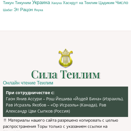
Украина
Тикун
Тикуним
Число
Цадиким
Хасидут на Теилим
Ханука
Эт Рацон
Шабат
Янука
Сила Теилим
Онлайн чтение Теилим
При сотрудничестве с:
Гаон Янив Ассури – Рош Йешива «Йодей Бина» (Израиль),
Рав Исраэль Якобов – «Ор Исраэль» (Канада), Рав
Александр Цви Сыпков (Россия)
‼️ Материалы нашего сайта разрешено копировать с целью
распространения Торы только с указанием ссылки на