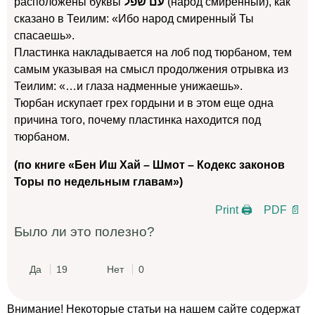
расположены буквы
עם שפל
(народ смиренный), как
сказано в Теилим: «Ибо народ смиренный Ты
спасаешь».
Пластинка накладывается на лоб под тюрбаном, тем
самым указывая на смысл продолжения отрывка из
Теилим: «…и глаза надменные унижаешь».
Тюрбан искупает грех гордыни и в этом еще одна
причина того, почему пластинка находится под
тюрбаном.
(по книге «Бен Иш Хай – Шмот – Кодекс законов
Торы по недельным главам
»
)
Print 🖨
PDF 📄
Было ли это полезно?
Да
19
Нет
0
Внимание! Некоторые статьи на нашем сайте содержат