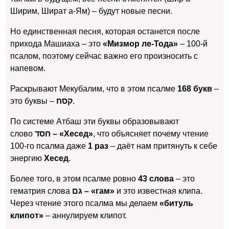
Ширим, Шират а-Ям) – будут новые песни.
Но единственная песня, которая останется после
прихода Машиаха – это
«Мизмор ле-Тода»
– 100-й
псалом, поэтому сейчас важно его произносить с
напевом.
Раскрывают Мекубалим, что в этом псалме
168 букв
–
это буквы –
קסח
.
По системе Атбаш эти буквы образовывают
слово
חסד – «Хесед»
, что объясняет почему чтение
100-го псалма даже
1 раз
– даёт нам притянуть к себе
энергию
Хесед
.
Более того, в этом псалме ровно
43 слова
– это
гематрия слова
גם – «гам»
и это известная клипа.
Через чтение этого псалма мы делаем
«битуль
клипот»
– аннулируем клипот.