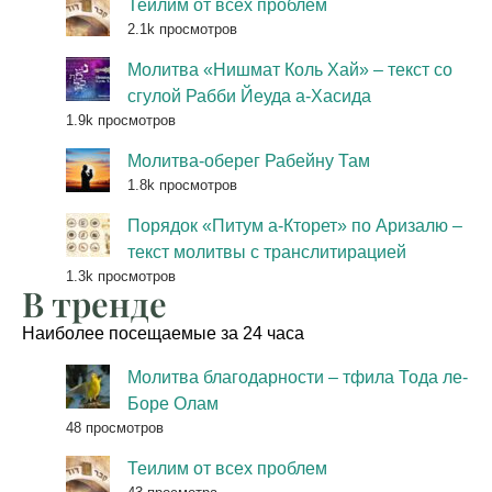
Теилим от всех проблем
2.1k просмотров
Молитва «Нишмат Коль Хай» – текст со
сгулой Рабби Йеуда а-Хасида
1.9k просмотров
Молитва-оберег Рабейну Там
1.8k просмотров
Порядок «Питум а-Кторет» по Аризалю –
текст молитвы с транслитирацией
1.3k просмотров
В тренде
Наиболее посещаемые за 24 часа
Молитва благодарности – тфила Тода ле-
Боре Олам
48 просмотров
Теилим от всех проблем