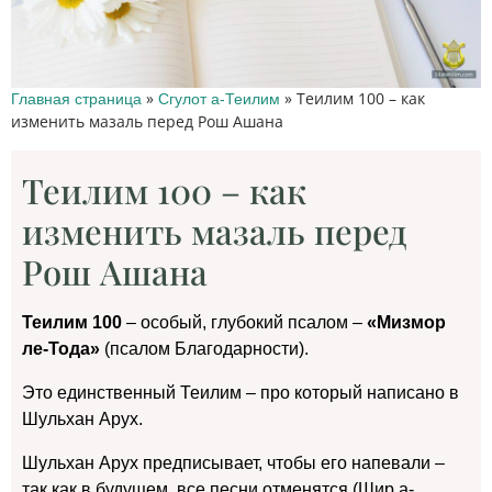
»
»
Теилим 100 – как
Главная страница
Сгулот а-Теилим
изменить мазаль перед Рош Ашана
Теилим 100 – как
изменить мазаль перед
Рош Ашана
Теилим 100
– особый, глубокий псалом –
«Мизмор
ле-Тода»
(псалом Благодарности).
Это единственный Теилим – про который написано в
Шульхан Арух.
Шульхан Арух предписывает, чтобы его напевали –
так как в будущем, все песни отменятся (Шир а-