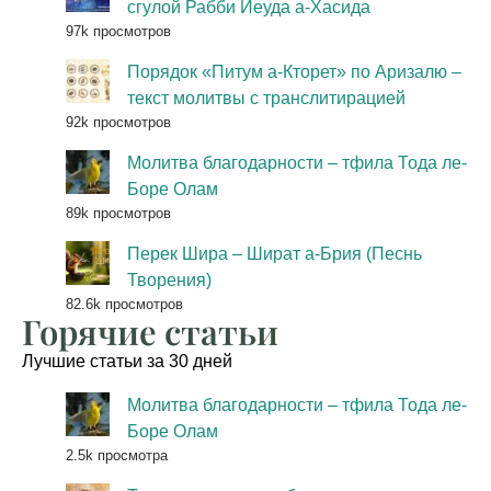
сгулой Рабби Йеуда а-Хасида
97k просмотров
Порядок «Питум а-Кторет» по Аризалю –
текст молитвы с транслитирацией
92k просмотров
Молитва благодарности – тфила Тода ле-
Боре Олам
89k просмотров
Перек Шира – Шират а-Брия (Песнь
Творения)
82.6k просмотров
Горячие статьи
Лучшие статьи за 30 дней
Молитва благодарности – тфила Тода ле-
Боре Олам
2.5k просмотра