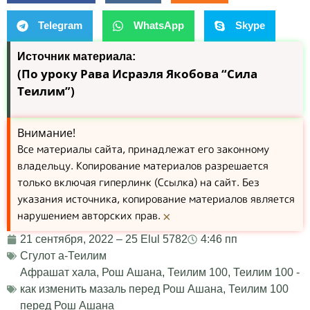
Telegram
WhatsApp
Skype
Источник материала:
(По уроку Рава Исраэля Якобова “Сила
Теилим”)
Внимание!
Все материалы сайта, принадлежат его законному
владельцу. Копирование материалов разрешается
только включая гиперлинк (Ссылка) на сайт. Без
указания источника, копирование материалов является
нарушением авторских прав.
×
21 сентября, 2022 – 25 Elul 5782
4:46 пп
Сгулот а-Теилим
Афрашат хала
,
Рош Ашана
,
Теилим 100
,
Теилим 100 -
как изменить мазаль перед Рош Ашана
,
Теилим 100
перед Рош Ашана