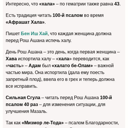
Интересно, что
«хала»
– по гематрии также равна
43
.
Есть традиция читать
100-й псалом
во время
«Афрашат Хала»
.
Пишет
Бен Иш Хай
, что каждая женщина должна
перед Рош Ашана испечь халу.
День Рош Ашана – это день, когда первая женщина –
Хава
испортила халу – «
хала
» переводится, как
«
часть
» –
Адам
был
«халато бе-Олам»
– важной
частью мира. Она испортила (дала ему поесть
запретный плод), ввела его в грех и теперь должна
все исправить.
Сильная Сгула
– читать перед Рош Ашана
100-й
псалом 40 раз
– для изменения ситуации, для
улучшения Мазаль.
Так как
«Мизмор ле-Тода»
– псалом Благодарности,