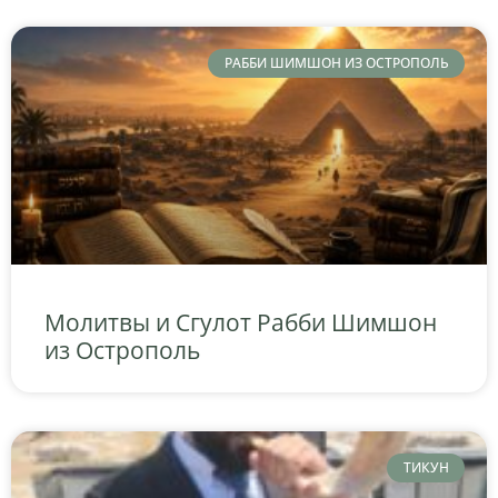
РАББИ ШИМШОН ИЗ ОСТРОПОЛЬ
Молитвы и Сгулот Рабби Шимшон
из Острополь
ТИКУН