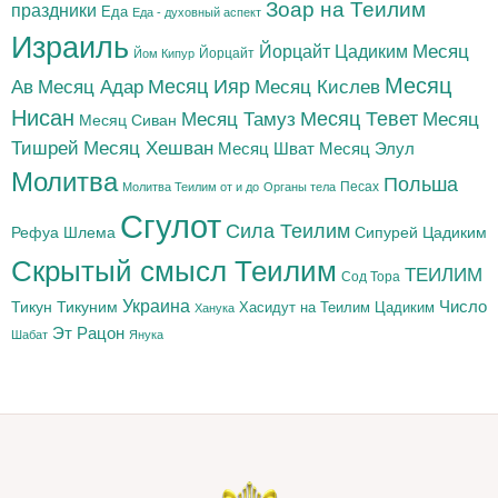
Зоар на Теилим
праздники
Еда
Еда - духовный аспект
Израиль
Йорцайт Цадиким
Месяц
Йорцайт
Йом Кипур
Месяц
Месяц Адар
Месяц Ияр
Месяц Кислев
Ав
Нисан
Месяц Тамуз
Месяц Тевет
Месяц
Месяц Сиван
Тишрей
Месяц Хешван
Месяц Шват
Месяц Элул
Молитва
Польша
Песах
Молитва Теилим от и до
Органы тела
Сгулот
Сила Теилим
Рефуа Шлема
Сипурей Цадиким
Скрытый смысл Теилим
ТЕИЛИМ
Сод Тора
Украина
Тикун
Тикуним
Число
Цадиким
Хасидут на Теилим
Ханука
Эт Рацон
Шабат
Янука