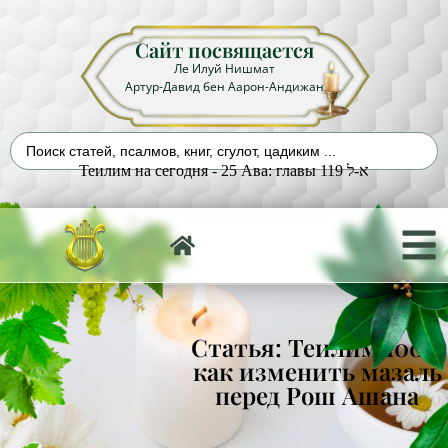
Сайт посвящается
Ле Илуй Нишмат
Артур-Давид бен Аарон-Андижан
Теилим на сегодня - 25 Ава: главы 119 א-ל
Статья: Теилим 100 –
как изменить мазаль
перед Рош Ашана