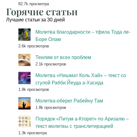
82.7k просмотра
Горячие статьи
Лучшие статьи за 30 дней
Молитва благодарности – тфила Тода ле-
Боре Олам
2.6k просмотров
Теилим от всех проблем
2.1k просмотров
Молитва «Нишмат Коль Хай» – текст со
сгулой Рабби Йеуда а-Хасида
1.9k просмотров
Молитва-оберег Рабейну Там
1.8k просмотров
Порядок «Питум а-Кторет» по Аризалю –
текст молитвы с транслитирацией
1.3k просмотра