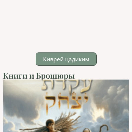
Киврей цадиким
Книги и Брошюры