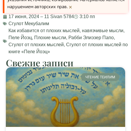
нарушением авторских прав.
×
17 июня, 2024 – 11 Sivan 5784
3:10 пп
Сгулот Мекубалим
Как избавится от плохих мыслей
,
навязчивые мысли
,
Пеле Йоэц
,
Плохие мысли
,
Рабби Элиэзер Папо
,
Сгулот от плохих мыслей
,
Сгулот от плохих мыслей по
книге «Пеле Йоэц»
Свежие записи
ЧТЕНИЕ ТЕИЛИМ