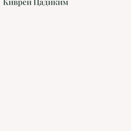
Киврей Цадиким