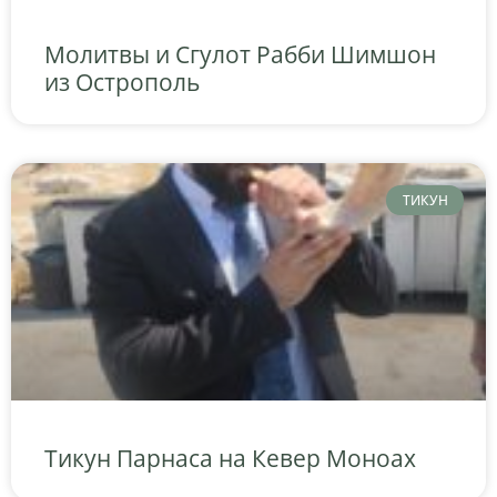
Молитвы и Сгулот Рабби Шимшон
из Острополь
ТИКУН
Тикун Парнаса на Кевер Моноах