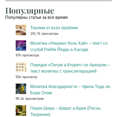
Популярные
Популярны статьи за все время
Теилим от всех проблем
101.7k просмотра
Молитва «Нишмат Коль Хай» – текст со
сгулой Рабби Йеуда а-Хасида
97k просмотра
Порядок «Питум а-Кторет» по Аризалю –
текст молитвы с транслитирацией
92k просмотр
Молитва благодарности – тфила Тода ле-
Боре Олам
89.1k просмотров
Перек Шира – Шират а-Брия (Песнь
Творения)