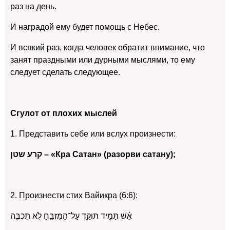
раз на день.
И наградой ему будет помощь с Небес.
И всякий раз, когда человек обратит внимание, что
занят праздными или дурными мыслями, то ему
следует сделать следующее.
Сгулот от плохих мыслей
1. Представить себе или вслух произнести:
קרע שטן – «Кра Сатан» (разорви сатану);
2. Произнести стих Вайикра (6:6):
אֵ֗שׁ תָּמִ֛יד תּוּקַ֥ד עַל־הַמִּזְבֵּ֖חַ לֹ֥א תִכְבֶּֽה