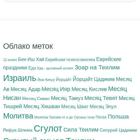
Облако меток
Бен Иш Хай
Еврейские
Еврейская психосоматика
12 колен
Зоар на Теилим
праздники
Еда
Еда - духовный аспект
Израиль
Йорцайт Цадиким
Месяц
Йорцайт
Йом Кипур
Месяц
Месяц Адар
Месяц Ияр
Месяц Кислев
Ав
Нисан
Месяц Тамуз
Месяц Тевет
Месяц
Месяц Сиван
Тишрей
Месяц Хешван
Месяц Шват
Месяц Элул
Молитва
Польша
Песах
Молитва Теилим от и до
Органы тела
Сгулот
Сила Теилим
Рефуа Шлема
Сипурей Цадиким