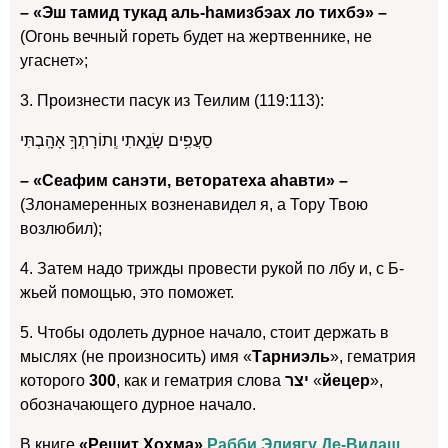
– «Эш тамид тукад аль-hамизбэах ло тихбэ» –
(Огонь вечный гореть будет на жертвеннике, не
угаснет»;
3. Произнести пасук из Теилим (119:113):
סֵעֲפִ֥ים שָׂנֵ֑אתִי וְֽתוֹרָתְךָ֥ אָהָֽבְתִּי
– «Сеафим санэти, веторатеха аhавти» –
(Злонамеренных возненавидел я, а Тору Твою
возлюбил);
4. Затем надо трижды провести рукой по лбу и, с Б-
жьей помощью, это поможет.
5. Чтобы одолеть дурное начало, стоит держать в
мыслях (не произносить) имя «
Тарниэль
», гематрия
которого
300
, как и гематрия слова
יצר
«
йецер
»,
обозначающего дурное начало.
В книге
«Решит Хохма»
Рабби Элиягу Де-Видаш