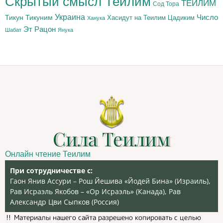
Скрытый смысл Теилим
ТЕИЛИМ
Сод Тора
Украина
Тикун
Тикуним
Число
Цадиким
Хасидут на Теилим
Ханука
Эт Рацон
Шабат
Янука
Сила Теилим
Онлайн чтение Теилим
При сотрудничестве с:
Гаон Янив Ассури – Рош Йешива «Йодей Бина» (Израиль),
Рав Исраэль Якобов – «Ор Исраэль» (Канада), Рав
Александр Цви Сыпков (Россия)
‼️ Материалы нашего сайта разрешено копировать с целью