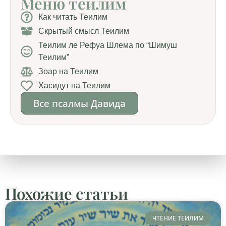
Меню теилим
Как читать Теилим
Скрытый смысл Теилим
Теилим ле Рефуа Шлема по “Шимуш
Теилим”
Зоар на Теилим
Хасидут на Теилим
Все псалмы Давида
Похожие статьи
ЧТЕНИЕ ТЕИЛИМ