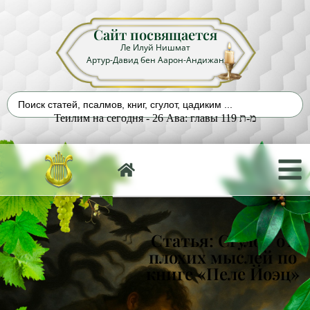
Сайт посвящается
Ле Илуй Нишмат
Артур-Давид бен Аарон-Андижан
Теилим на сегодня - 26 Ава: главы 119 מ-ת
Статья: Сгулот от
плохих мыслей по
книге «Пеле Йоэц»