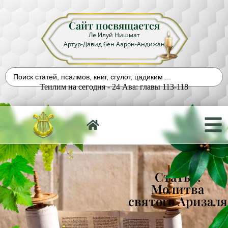
Сайт посвящается
Ле Илуй Нишмат
Артур-Давид бен Аарон-Андижан
Теилим на сегодня - 24 Ава: главы 113-118
Статья:
Молитва
святого Аризаля