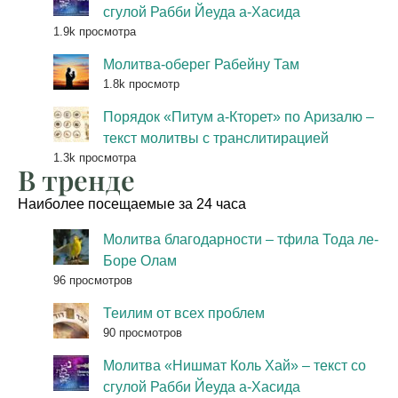
сгулой Рабби Йеуда а-Хасида
1.9k просмотра
Молитва-оберег Рабейну Там
1.8k просмотр
Порядок «Питум а-Кторет» по Аризалю –
текст молитвы с транслитирацией
1.3k просмотра
В тренде
Наиболее посещаемые за 24 часа
Молитва благодарности – тфила Тода ле-
Боре Олам
96 просмотров
Теилим от всех проблем
90 просмотров
Молитва «Нишмат Коль Хай» – текст со
сгулой Рабби Йеуда а-Хасида