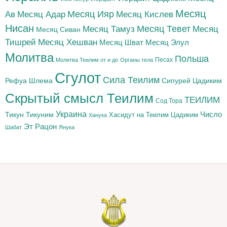
Месяц
Месяц Адар
Месяц Ияр
Месяц Кислев
Ав
Нисан
Месяц Тамуз
Месяц Тевет
Месяц
Месяц Сиван
Тишрей
Месяц Хешван
Месяц Шват
Месяц Элул
Молитва
Польша
Песах
Молитва Теилим от и до
Органы тела
Сгулот
Сила Теилим
Рефуа Шлема
Сипурей Цадиким
Скрытый смысл Теилим
ТЕИЛИМ
Сод Тора
Украина
Тикун
Тикуним
Число
Цадиким
Хасидут на Теилим
Ханука
Эт Рацон
Шабат
Янука