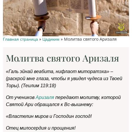
»
»
Молитва святого Аризаля
Главная страница
Цадиким
Молитва святого Аризаля
«Галь эйнай веабита, нифлаот миторатэха» –
(раскрой мне глаза, чтобы я увидел чудеса из Твоей
Торы). (Теилим 119:18)
От учеников
Аризаля
передают молитву, которой
Святой Ари обращался к Вс-вышнему:
«Властелин миров и Господин господ!
Отец милосердия и прощения!