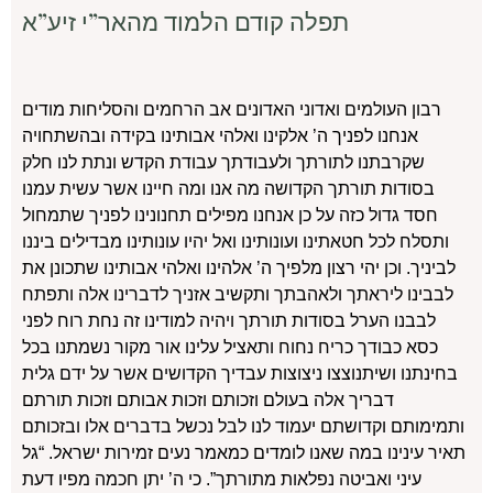
תפלה קודם הלמוד מהאר”י זיע”א
רבון העולמים ואדוני האדונים אב הרחמים והסליחות מודים
אנחנו לפניך ה’ אלקינו ואלהי אבותינו בקידה ובהשתחויה
שקרבתנו לתורתך ולעבודתך עבודת הקדש ונתת לנו חלק
בסודות תורתך הקדושה מה אנו ומה חיינו אשר עשית עמנו
חסד גדול כזה על כן אנחנו מפילים תחנונינו לפניך שתמחול
ותסלח לכל חטאתינו ועונותינו ואל יהיו עונותינו מבדילים ביננו
לביניך. וכן יהי רצון מלפיך ה’ אלהינו ואלהי אבותינו שתכונן את
לבבינו ליראתך ולאהבתך ותקשיב אזניך לדברינו אלה ותפתח
לבבנו הערל בסודות תורתך ויהיה למודינו זה נחת רוח לפני
כסא כבודך כריח נחוח ותאציל עלינו אור מקור נשמתנו בכל
בחינתנו ושיתנוצצו ניצוצות עבדיך הקדושים אשר על ידם גלית
דבריך אלה בעולם וזכותם וזכות אבותם וזכות תורתם
ותמימותם וקדושתם יעמוד לנו לבל נכשל בדברים אלו ובזכותם
תאיר עינינו במה שאנו לומדים כמאמר נעים זמירות ישראל. “גל
עיני ואביטה נפלאות מתורתך”. כי ה’ יתן חכמה מפיו דעת