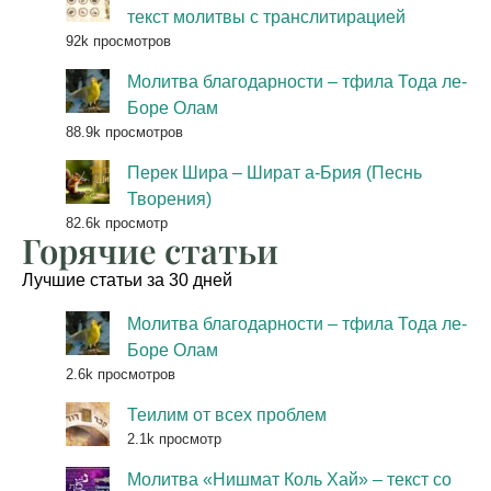
текст молитвы с транслитирацией
92k просмотров
Молитва благодарности – тфила Тода ле-
Боре Олам
88.9k просмотров
Перек Шира – Шират а-Брия (Песнь
Творения)
82.6k просмотр
Горячие статьи
Лучшие статьи за 30 дней
Молитва благодарности – тфила Тода ле-
Боре Олам
2.6k просмотров
Теилим от всех проблем
2.1k просмотр
Молитва «Нишмат Коль Хай» – текст со