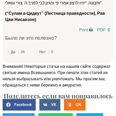
ותבונה. “יהיו לרצון אמרי פי והגיון לבי לפניך ה’ צורי וגואלי”.
(“Сулам а-Цидкут” (Лестница праведности), Рав
Цви Нисанзон)
Print 🖨
PDF 📄
Было ли это полезно?
Да
26
Нет
0
Внимание! Некоторые статьи на нашем сайте содержат
святые имена Всевышнего. При печати этих статей их
нельзя выбрасывать или уничтожать. Мы просим вас
обращаться с ними бережно и аккуратно.
Поделитесь если вам понравилось
Facebook
VK
OK