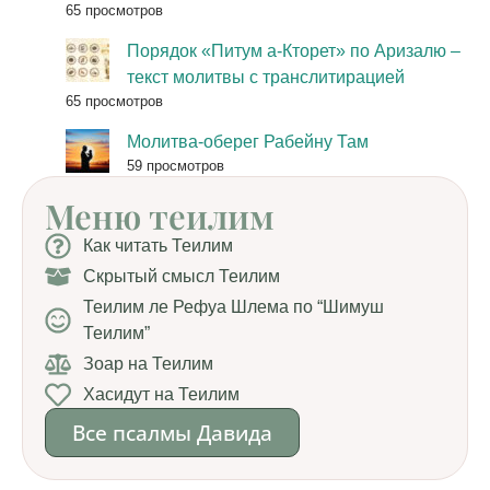
65 просмотров
Порядок «Питум а-Кторет» по Аризалю –
текст молитвы с транслитирацией
65 просмотров
Молитва-оберег Рабейну Там
59 просмотров
Меню теилим
Как читать Теилим
Скрытый смысл Теилим
Теилим ле Рефуа Шлема по “Шимуш
Теилим”
Зоар на Теилим
Хасидут на Теилим
Все псалмы Давида