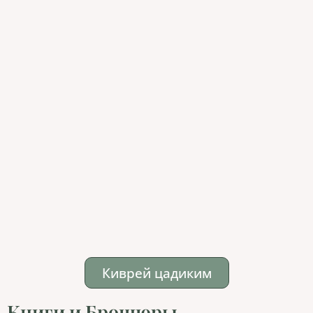
Киврей цадиким
Книги и Брошюры