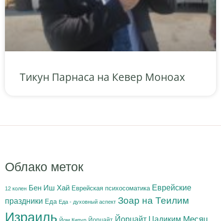
Тикун Парнаса на Кевер Моноах
Облако меток
Бен Иш Хай
Еврейские
Еврейская психосоматика
12 колен
Зоар на Теилим
праздники
Еда
Еда - духовный аспект
Израиль
Йорцайт Цадиким
Месяц
Йорцайт
Йом Кипур