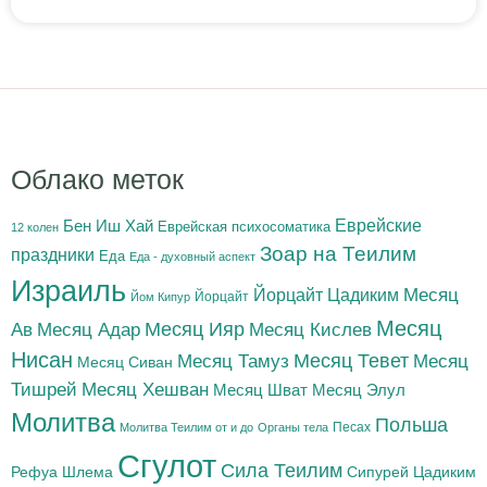
Облако меток
Бен Иш Хай
Еврейские
Еврейская психосоматика
12 колен
Зоар на Теилим
праздники
Еда
Еда - духовный аспект
Израиль
Йорцайт Цадиким
Месяц
Йорцайт
Йом Кипур
Месяц
Месяц Адар
Месяц Ияр
Месяц Кислев
Ав
Нисан
Месяц Тамуз
Месяц Тевет
Месяц
Месяц Сиван
Тишрей
Месяц Хешван
Месяц Шват
Месяц Элул
Молитва
Польша
Песах
Молитва Теилим от и до
Органы тела
Сгулот
Сила Теилим
Рефуа Шлема
Сипурей Цадиким