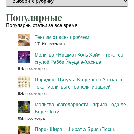
Популярные
Популярны статьи за все время
Теилим от всех проблем
101.6k просмотр
Молитва «Нишмат Коль Хай» – текст со
сгулой Рабби Йеуда а-Хасида
97k просмотров
Порядок «Питум а-Кторет» по Аризалю –
текст молитвы с транслитирацией
92k просмотров
Молитва благодарности – тфила Тода ле-
Боре Олам
89k просмотра
Перек Шира – Шират а-Брия (Песнь