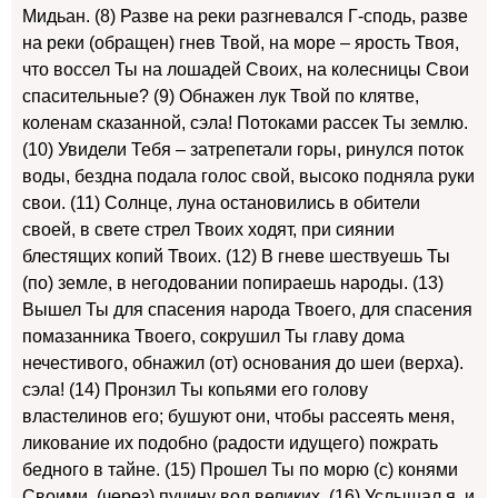
Мидьан. (8) Разве на реки разгневался Г-сподь, разве
на реки (обращен) гнев Твой, на море – ярость Твоя,
что воссел Ты на лошадей Своих, на колесницы Свои
спасительные? (9) Обнажен лук Твой по клятве,
коленам сказанной, сэла! Потоками рассек Ты землю.
(10) Увидели Тебя – затрепетали горы, ринулся поток
воды, бездна подала голос свой, высоко подняла руки
свои. (11) Солнце, луна остановились в обители
своей, в свете стрел Твоих ходят, при сиянии
блестящих копий Твоих. (12) В гневе шествуешь Ты
(по) земле, в негодовании попираешь народы. (13)
Вышел Ты для спасения народа Твоего, для спасения
помазанника Твоего, сокрушил Ты главу дома
нечестивого, обнажил (от) основания до шеи (верха).
сэла! (14) Пронзил Ты копьями его голову
властелинов его; бушуют они, чтобы рассеять меня,
ликование их подобно (радости идущего) пожрать
бедного в тайне. (15) Прошел Ты по морю (с) конями
Своими, (через) пучину вод великих. (16) Услышал я, и