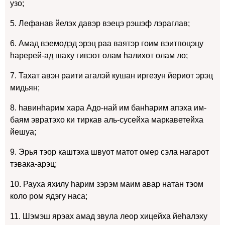
узо;
5. Лефанав йелэх давэр вэецэ рэшэф лэраглав;
6. Амад вэемодэд эрэц раа ваятэр гоим вэитпоцэцу
hаререй-ад шаху гивэот олам hалихот олам ло;
7. Тахат авэн раити агалэй кушан иргезун йериот эрэц
мидьян;
8. hавинhарим хара Адо-най им банhарим апэха им-
баям эвратэхо ки тиркав аль-сусейха маркаветейха
йешуа;
9. Эрья тэор каштэха швуот матот омер сэла нагарот
тэвака-арэц;
10. Рауха яхилу hарим зэрэм маим авар натан тэом
коло ром ядэгу наса;
11. Шэмэш ярэах амад звула леор хицейха йеhалэху