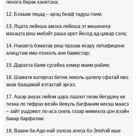
ленога берак ханитэха;
12. Бэзаам тицад – арэц беаф тадуш гоим;
13. Яцата лейеша амэха лейеша эт мешихеха
махацта рош мибэйт раша арот йесод ад-цавар сэла;
14. Накавта бэматав рош празав исару леhафицени
алицутам кмо-лээхоль ани бамистар;
15. Дарахта баям сусейха хомер маим рабим;
16. Шамати ватиргаз битни леколь цалелу сфатай яво
акав баацамай вэтахтай эргаз;
17. Ашэр ануах лейом цара лаалот леам йегудэну ки
тиэна ло тифрах веэйн йевуль багфаним кихэш маасэ
– зайт ушдэмот ло-аса охель газар мимихла цон вээйн
бакар барфатим.
18. Ваани ба-Адо-най ээлоза агила бэ-Элоhэй иши