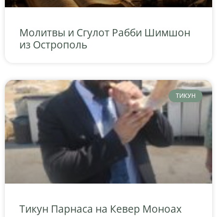
Молитвы и Сгулот Рабби Шимшон
из Острополь
ТИКУН
Тикун Парнаса на Кевер Моноах