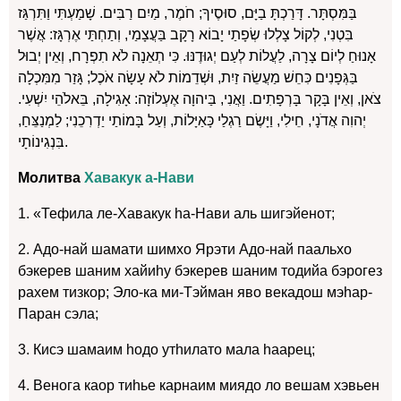
בַּמִּסְתָּר. דָּרַכְתָּ בַיָּם, סוּסֶיךָ; חֹמֶר, מַיִם רַבִּים. שָׁמַעְתִּי וַתִּרְגַּז
בִּטְנִי, לְקוֹל צָלְלוּ שְׂפָתַי יָבוֹא רָקָב בַּעֲצָמַי, וְתַחְתַּי אֶרְגָּז: אֲשֶׁר
אָנוּחַ לְיוֹם צָרָה, לַעֲלוֹת לְעַם יְגוּדֶנּוּ. כִּי תְאֵנָה לֹא תִפְרָח, וְאֵין יְבוּל
בַּגְּפָנִים כִּחֵשׁ מַעֲשֵׂה זַיִת, וּשְׁדֵמוֹת לֹא עָשָׂה אֹכֶל; גָּזַר מִמִּכְלָה
צֹאן, וְאֵין בָּקָר בָּרְפָתִים. וַאֲנִי, בַּיהוָה אֶעְלוֹזָה: אָגִילָה, בֵּאלֹהֵי יִשְׁעִי.
יְהוִה אֲדֹנָי, חֵילִי, וַיָּשֶׂם רַגְלַי כָּאַיָּלוֹת, וְעַל בָּמוֹתַי יַדְרִכֵנִי; לַמְנַצֵּחַ,
בִּנְגִינוֹתָי.
Молитва
Хавакук а-Нави
1. «Тефила ле-Хавакук hа-Нави аль шигэйенот;
2. Адо-най шамати шимхо Ярэти Адо-най паальхо
бэкерев шаним хайиhу бэкерев шаним тодийа бэрогез
рахем тизкор; Эло-ка ми-Тэйман яво векадош мэhар-
Паран сэла;
3. Кисэ шамаим hодо утhилато мала hаарец;
4. Венога каор тиhье карнаим миядо ло вешам хэвьен