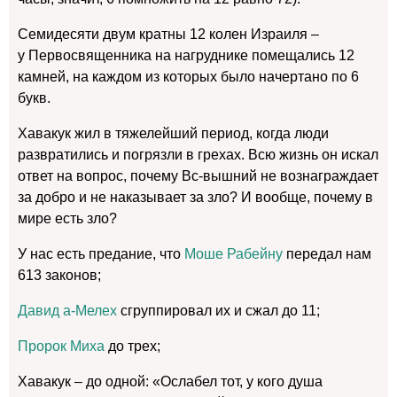
Семидесяти двум кратны 12 колен Израиля –
у Первосвященника на нагруднике помещались 12
камней, на каждом из которых было начертано по 6
букв.
Хавакук жил в тяжелейший период, когда люди
развратились и погрязли в грехах. Всю жизнь он искал
ответ на вопрос, почему Вс-вышний не вознаграждает
за добро и не наказывает за зло? И вообще, почему в
мире есть зло?
У нас есть предание, что
Моше Рабейну
передал нам
613 законов;
Давид а-Мелех
сгруппировал их и сжал до 11;
Пророк Миха
до трех;
Хавакук – до одной: «Ослабел тот, у кого душа