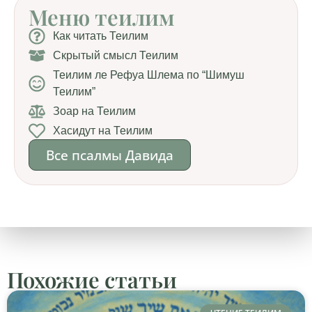
Меню теилим
Как читать Теилим
Скрытый смысл Теилим
Теилим ле Рефуа Шлема по “Шимуш
Теилим”
Зоар на Теилим
Хасидут на Теилим
Все псалмы Давида
Похожие статьи