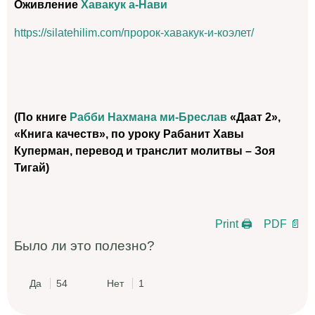
Оживление
Хавакук а-Нави
https://silatehilim.com/пророк-хавакук-и-коэлет/
(По книге
Рабби Нахмана ми-Бреслав
«Даат 2»,
«Книга качеств», по уроку Рабанит Хавы
Куперман, перевод и транслит молитвы – Зоя
Тигай)
Print 🖨
PDF 📄
Было ли это полезно?
Да
54
Нет
1