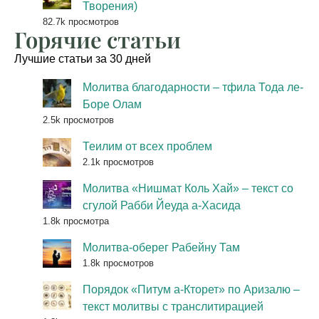
Творения)
82.7k просмотров
Горячие статьи
Лучшие статьи за 30 дней
Молитва благодарности – тфила Тода ле-
Боре Олам
2.5k просмотров
Теилим от всех проблем
2.1k просмотров
Молитва «Нишмат Коль Хай» – текст со
сгулой Рабби Йеуда а-Хасида
1.8k просмотра
Молитва-оберег Рабейну Там
1.8k просмотров
Порядок «Питум а-Кторет» по Аризалю –
текст молитвы с транслитирацией