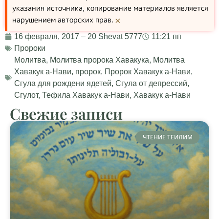
указания источника, копирование материалов является
нарушением авторских прав.
×
16 февраля, 2017 – 20 Shevat 5777
11:21 пп
Пророки
Молитва
,
Молитва пророка Хавакука
,
Молитва
Хавакук а-Нави
,
пророк
,
Пророк Хавакук а-Нави
,
Сгула для рождени ядетей
,
Сгула от депрессий
,
Сгулот
,
Тефила Хавакук а-Нави
,
Хавакук а-Нави
Свежие записи
ЧТЕНИЕ ТЕИЛИМ