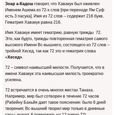
Зоар а-Кадош
говорит, что Хавакук был оживлен
Именем Ашема из 72-х слов [при переходе Ям Суф
есть 3 пасука].
Имя из 72 слов – содержит 216 букв.
Гематрия Хавакук равна 216.
Имя Хавакук имеет гематрию, равную трижды 72.
Это, как будто, трижды повторенная гематрия самого
высокого Имени Вс-вышнего, состоящего из 72 слов –
тройной Хесед, так как 72 это и гематрия слова
«
Хесед»
.
72 – символ наивысшей милости. Получается, что в
имени Хавакук эта наивысшая милость троекратно
усилена.
72 встречается в очень многих местах Танаха.
Например, мир был сотворен в течение 72 часов
(Рабейну Бахьйя дает такое пояснение: было 6 дней
творения; Вс-вышний творил мир только в дневные
часы; значит, 6 помножить на 12 равно 72).