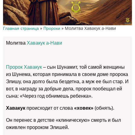
»
»
Молитва Хавакук а-Нави
Главная страница
Пророки
Молитва
Хавакук а-Нави
Пророк Хавакук
– сын Шунамит, той самой женщины
из Шунема, которая принимала в своем доме пророка
Элишу, она долго была бездетна, а муж ее был стар. И
вот, в награду за добрые дела, пророк пообещал ей
сына: «Через год обнимешь ребенка».
Хавакук
происходит от слова
«ховек»
(обнять).
Он перенес в детстве «клиническую» смерть и был
оживлен пророком Элишей.