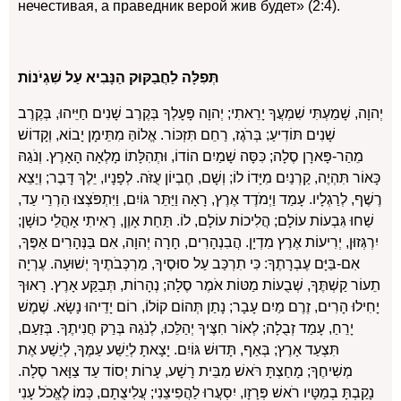
нечестивая, а праведник верой жив будет» (2:4).
תְּפִלָּה לַחֲבַקּוּק הַנָּבִיא עַל שִׁגְיֹנוֹת
יְהוָה, שָׁמַעְתִּי שִׁמְעֲךָ יָרֵאתִי; יְהוָה פָּעָלְךָ בְּקֶרֶב שָׁנִים חַיֵּיהוּ, בְּקֶרֶב
שָׁנִים תּוֹדִיעַ; בְּרֹגֶז, רַחֵם תִּזְכּוֹר. אֱלוֹהַּ מִתֵּימָן יָבוֹא, וְקָדוֹשׁ
מֵהַר-פָּארָן סֶלָה; כִּסָּה שָׁמַיִם הוֹדוֹ, וּתְהִלָּתוֹ מָלְאָה הָאָרֶץ. וְנֹגַהּ
כָּאוֹר תִּהְיֶה, קַרְנַיִם מִיָּדוֹ לוֹ; וְשָׁם, חֶבְיוֹן עֻזֹּה. לְפָנָיו, יֵלֶךְ דָּבֶר; וְיֵצֵא
רֶשֶׁף, לְרַגְלָיו. עָמַד וַיְמֹדֶד אֶרֶץ, רָאָה וַיַּתֵּר גּוֹיִם, וַיִּתְפֹּצְצוּ הַרְרֵי עַד,
שַׁחוּ גִּבְעוֹת עוֹלָם; הֲלִיכוֹת עוֹלָם, לוֹ. תַּחַת אָוֶן, רָאִיתִי אָהֳלֵי כוּשָׁן;
יִרְגְּזוּן, יְרִיעוֹת אֶרֶץ מִדְיָן. הֲבִנְהָרִים, חָרָה יְהוָה, אִם בַּנְּהָרִים אַפֶּךָ,
אִם-בַּיָּם עֶבְרָתֶךָ: כִּי תִרְכַּב עַל סוּסֶיךָ, מַרְכְּבֹתֶיךָ יְשׁוּעָה. עֶרְיָה
תֵעוֹר קַשְׁתֶּךָ, שְׁבֻעוֹת מַטּוֹת אֹמֶר סֶלָה; נְהָרוֹת, תְּבַקַּע אָרֶץ. רָאוּךָ
יָחִילוּ הָרִים, זֶרֶם מַיִם עָבָר; נָתַן תְּהוֹם קוֹלוֹ, רוֹם יָדֵיהוּ נָשָׂא. שֶׁמֶשׁ
יָרֵחַ, עָמַד זְבֻלָה; לְאוֹר חִצֶּיךָ יְהַלֵּכוּ, לְנֹגַהּ בְּרַק חֲנִיתֶךָ. בְּזַעַם,
תִּצְעַד אָרֶץ; בְּאַף, תָּדוּשׁ גּוֹיִם. יָצָאתָ לְיֵשַׁע עַמֶּךָ, לְיֵשַׁע אֶת
מְשִׁיחֶךָ; מָחַצְתָּ רֹּאשׁ מִבֵּית רָשָׁע, עָרוֹת יְסוֹד עַד צַוָּאר סֶלָה.
נָקַבְתָּ בְמַטָּיו רֹאשׁ פְּרָזָו, יִסְעֲרוּ לַהֲפִיצֵנִי; עֲלִיצֻתָם, כְּמוֹ לֶאֱכֹל עָנִי