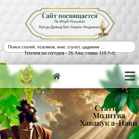
Сайт посвящается
Ле Илуй Нишмат
Артур-Давид бен Аарон-Андижан
Теилим на сегодня - 26 Ава: главы 119 מ-ת
Статья:
Молитва
Хавакук а-Нави