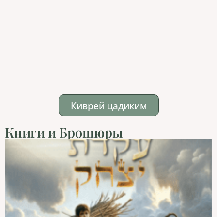
Киврей цадиким
Книги и Брошюры