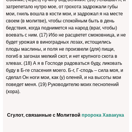
затрепетало нутро мое, от грохота задрожали губы
мои, гниль вошла в кости мои, и задрожал я на месте
своем (в молитве), чтобы спокойным быть в день
бедствия, когда поднимется на народ (враг, чтобы)
воевать с ним. (17) Ибо не расцветет смоковница, и не
будет урожая в виноградных лозах, истощились
плоды маслины, и поля не произвели (для) пищи,
погиб в загонах мелкий скот, и нет крупного скота в
хлевах. (18) А я в Господе радоваться буду, ликовать
буду в Б-ге спасения моего. Б-г, Г-сподь – сила моя, и
сделал Он ноги мои, как (у) оленей, и на высоты мои
поведет меня. (19) Руководителю моих песнопений
(хора).
Сгулот, связанные с Молитвой
пророка Хавакука