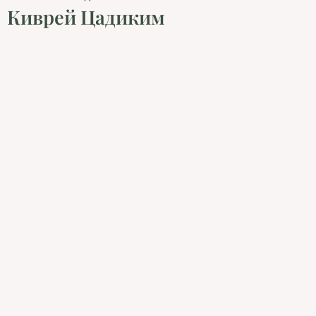
Киврей Цадиким