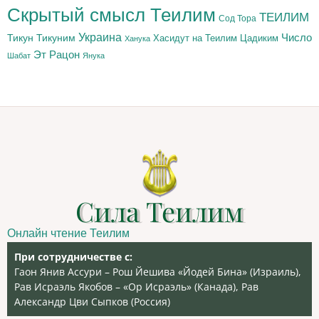
Скрытый смысл Теилим
ТЕИЛИМ
Сод Тора
Украина
Тикун
Тикуним
Число
Цадиким
Хасидут на Теилим
Ханука
Эт Рацон
Шабат
Янука
Сила Теилим
Онлайн чтение Теилим
При сотрудничестве с:
Гаон Янив Ассури – Рош Йешива «Йодей Бина» (Израиль),
Рав Исраэль Якобов – «Ор Исраэль» (Канада), Рав
Александр Цви Сыпков (Россия)