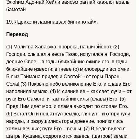
Элоhим Адо-най Хейли ваясэм раглай кааялот вэаль
бамотай
19. Ядрихэни ламинацэах бингинотай».
Перевод
(1) Молитва Хавакука, пророка, на шигэйенот. (2)
Господи, слышал я весть Твою, испугался я; Господи,
деяние Свое – в годы ближайшие оживи его, в годы
ближайшие извести; в гневе (о) милосердии вспомни!
Б-г из Тэймана придет, и Святой – от горы Паран.
Сэла! (3) Покрыло небо великолепие Его, и слава Его
наполнила землю. (4) И сияние ее – как свет, лучи – от
руки Его Самого, и там тайник силы (славы) Его. (5)
Пред Ним идет мор, и пламя выходит по стопам Его.
(6) Встал Он и пошатнул землю, глянул – и отпрянули
народы, и разрушились горы древние, понизились
холмы вечные; пути Его – вечны. (7) В беде видел я
шатры Кушана, содрогаются завесы (шатров) земли