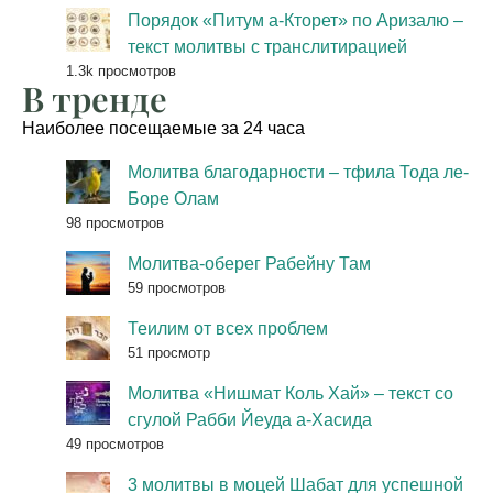
Порядок «Питум а-Кторет» по Аризалю –
текст молитвы с транслитирацией
1.3k просмотров
В тренде
Наиболее посещаемые за 24 часа
Молитва благодарности – тфила Тода ле-
Боре Олам
98 просмотров
Молитва-оберег Рабейну Там
59 просмотров
Теилим от всех проблем
51 просмотр
Молитва «Нишмат Коль Хай» – текст со
сгулой Рабби Йеуда а-Хасида
49 просмотров
3 молитвы в моцей Шабат для успешной