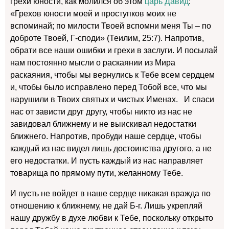
грехи юности, как молился об этом
царь Давид
:
«Грехов юности моей и проступков моих не
вспоминай; по милости Твоей вспомни меня Ты – по
доброте Твоей, Г-споди» (Теилим, 25:7). Напротив,
обрати все наши ошибки и грехи в заслуги. И посылай
нам постоянно мысли о раскаянии из Мира
раскаяния, чтобы мы вернулись к Тебе всем сердцем
и, чтобы было исправлено перед Тобой все, что мы
нарушили в Твоих святых и чистых Именах. И спаси
нас от зависти друг другу, чтобы никто из нас не
завидовал ближнему и не выискивал недостатки
ближнего. Напротив, пробуди наше сердце, чтобы
каждый из нас видел лишь достоинства другого, а не
его недостатки. И пусть каждый из нас направляет
товарища по прямому пути, желанному Тебе.
И пусть не войдет в наше сердце никакая вражда по
отношению к ближнему, не дай Б-г. Лишь укрепляй
нашу дружбу в духе любви к Тебе, поскольку открыто