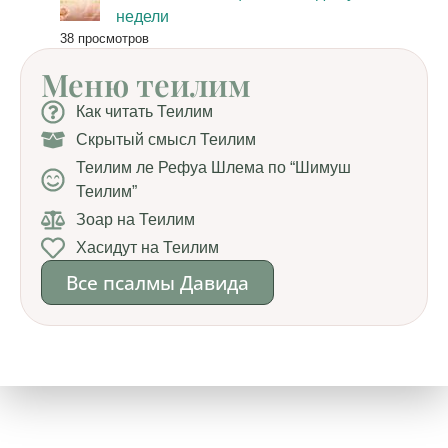
недели
38 просмотров
Меню теилим
Как читать Теилим
Скрытый смысл Теилим
Теилим ле Рефуа Шлема по “Шимуш
Теилим”
Зоар на Теилим
Хасидут на Теилим
Все псалмы Давида