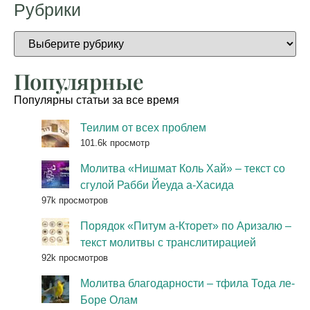
Рубрики
Популярные
Популярны статьи за все время
Теилим от всех проблем
101.6k просмотр
Молитва «Нишмат Коль Хай» – текст со
сгулой Рабби Йеуда а-Хасида
97k просмотров
Порядок «Питум а-Кторет» по Аризалю –
текст молитвы с транслитирацией
92k просмотров
Молитва благодарности – тфила Тода ле-
Боре Олам