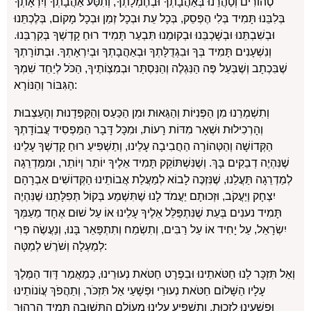
טְהוֹרִים וְטַהֲרֵנוּ בְּאַהֲבָתְךָ וּבְחֶמְלָתְךָ, וְתִטַּע אַהֲבָתְךָ וְיִרְאָתְךָ
בְּלִבֵּנוּ תָּמִיד בְּלִי הֶפְסֵק, בְּכָל עֵת וּבְכָל זְמַן וּבְכָל מָקוֹם, בְּלֶכְתֵּנוּ
וּבְשִׁבְתֵּנוּ וּבְשָׁכְבֵּנוּ וּבְקוּמֵנוּ תִּבְעַר תָּמִיד רוּחַ קָדְשְׁךָ בְּקִרְבֵּנוּ.
וְנִשְׁעָנִים תָּמִיד בְּךָ וּבִגְדֻלָּתְךָ וּבְאַהֲבָתְךָ וּבְיִרְאָתְךָ. וּבְתוֹרָתְךָ
שֶׁבִּכְתָב וְשֶׁבְּעַל פֶּה הַנִּגְלֶה וְהַנִּסְתָּר וּבְמִצְוֹתֶיךָ, הַכֹּל לְיַחֵד שִׁמְךָ
הַגִּבּוֹר וְהַנּוֹרָא:
וְתִשְׁמְרֵנוּ מִן הַפְּנִיּוֹת וְהַגֵּאוּת וּמִן הַכַּעַס וְהַקַּפְּדָנוּת וְהָעַצְבוּת
וְהָרְכִילוּת וּשְׁאָר מִדּוֹת רָעוֹת, וּמִכָּל דָּבָר הַמַּפְסִיד עֲבוֹדָתְךָ
הַקְּדוֹשָׁה וְהַטְּהוֹרָה הַחֲבִיבָה עָלֵינוּ, וְתַשְׁפִּיעַ רוּחַ קָדְשְׁךָ עָלֵינוּ
שֶׁנִּהְיֶה דְבֵקִים בָּךְ. וְשֶׁנִּשְׁתּוֹקֵק תָּמִיד אֵלֶיךָ יוֹתֵר וְיוֹתֵר, וּמִמַּדְרֵגָה
לְמַדְרֵגָה תַּעֲלֵנוּ, שֶׁנִּזְכֶּה לָבוֹא לְמַעֲלַת אֲבוֹתֵינוּ הַקְּדוֹשִׁים אַבְרָהָם
יִצְחָק וְיַעֲקֹב, וּזְכוּתָם יַעֲמֹד לָנוּ שֶׁתִּשְׁמַע בְּקוֹל תְּפִלָּתֵנוּ שֶׁנִּהְיֶה
תָּמִיד נענִים בְּעֵת שֶׁנִּתְפַּלֵּל אֵלֶיךָ עָלֵינוּ אוֹ עַל שׁוּם אֶחָד מֵעַמְּךָ
יִשְׂרָאֵל, עַל יָחִיד אוֹ עַל רַבִּים, וְתִשְׂמַח וְתִתְפָּאֵר בָּנוּ, וְנַעֲשֶׂה פְּרִי
לְמַעְלָה וְשֹׁרֶשׁ לְמַטָּה:
וְאַל תִּזְכָּר לָנוּ חַטֹּאתֵינוּ וּבִפְרָט חַטֹּאת נְעוּרֵינוּ, כְּמַאֲמַר דָּוִד הַמֶּלֶךְ
עָלָיו הַשָּׁלוֹם חַטֹּאת נְעוּרַי וּפְשָׁעַי אַל תִּזְכֹּר, וְתַהֲפֹךְ עֲוֹנוֹתֵינוּ
וּפְשָׁעֵינוּ לִזְכוּת, וְתַשְׁפִּיעַ עָלֵינוּ מֵעוֹלָם הַתְּשׁוּבָה תָּמִיד הִרְהוּר