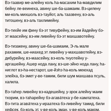
Вэ-таавир ме-алейну коль hа-масахим hа-мавдилим
бейну ле-веинеха, авину ше-ба-шамаим. Вэ-цилену
ми-коль михшоль вэ-тауйот, аль таазвeну, вэ-аль
титошену, вэ-аль тахлимейну.
Вэ-тихйе им фину бэ-эт тивуфейну, вэ-им йадейну бэ-
эт маасейну, вэ-им ливейну бэ-эт махшавотейну.
Вэ-тизакену, авину ше-ба-шамаим, Э-ль мале
рахамим, ше-ниахед эт ливейну у-махшавотейну, вэ-
дибурейну, вэ-маасейну, вэ-коль тнуотейну у-
аргашейну. Ашер нода лану, вэ-ше-эйнo нода лану, hа-
ниглот вэ-hа-нестарот, ше-йэhэ hа-коль меюхад
элейха, бэ-эмет у-ве-тамим, били шум махшава псуль,
халила.
Вэ-таhер ливейну вэ-кадешейну, у-зрок алейну маим
тхорим, вэ-таhарейну бэ-агава́теха у-бе-хамлатеха.
Вэ-тита агава́теха у-ираатеха бэ-ливейну тамид, били
хефсек, бэ-коль эт, у-ве-коль зман, у-ве-коль маком.