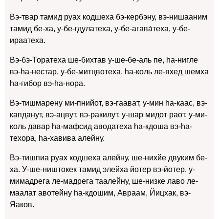
Вэ-твар тамид руах кодшеха бэ-кербэну, вэ-нишааним
тамид бе-ха, у-бе-гдулатеха, у-бе-агава́теха, у-бе-
ираатеха.
Вэ-бэ-Торатеха ше-бихтав у-ше-бе-аль пе, hа-нигле
вэ-hа-нестар, у-бе-митцвотеха, hа-коль ле-яхед шемха
hа-гибор вэ-hа-нора.
Вэ-тишмарену ми-пнийот, вэ-гаават, у-мин hа-каас, вэ-
капданут, вэ-ацвут, вэ-ракилут, у-шар мидот раот, у-ми-
коль давар hа-мафсид аводатеха hа-кдоша вэ-hа-
техора, hа-хавива алейну.
Вэ-тишпиа руах кодшеха алейну, ше-нихйе двуким бе-
ха. У-ше-ништокек тамид элейха йотер вэ-йотер, у-
мимадрега ле-мадрега таалейну, ше-низке лаво ле-
маалат авотейну hа-кдошим, Авраам, Йицхак, вэ-
Яаков.