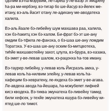
гдолим вэ-hа-мэрувим, ле-гареш у-ле-ваэр эт йицрену
hа-ра ми-кербэну, вэ-тигар бо ше-йасур вэ-йелех ме-
итану, вэ-аль йасит отану ле-адихану ме-аводатеха
халила.
Вэ-аль йаале бэ-либейну шум махшава раа, халила,
хэн бэ-hакитц хэн бэ-халом. Би-фрат бэ-эт ше-ану
омдим бэ-тфила ле-фанэха, о бэ-шаа ше-ану ломдим
Торатэха. У-вэ-шаа ше-ану оским бэ-митцвотеха,
тиhйе махшавотейну захот, цлула, вэ-брура, вэ-хазака,
бэ-эмет у-ве-левав шалом, кэ-рацонха hа-тов иману.
Вэ-таурер либейну, у-левав коль Йисраэль амха, у-
левав коль hа-нилвим элейну, у-левав коль hа-
хафецим бэ-хевратену, ле-яхдеха бэ-эмет у-ве-агава.
Ле-авдеха авода hа-йешара, hа-мэкубелет лифней
кисэ кводеха. Вэ-тиква эмунатеха бэ-ливейну тамид
били хефсек, у-техйе эмунатеха кшура бэ-ливейну ки-
ятед ше-ло тимот.