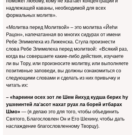
поможет любому, кому не хватает концентрации и
надлежащей каваны, необходимой для всех
формальных молитв».
«Молитва перед Молитвой» – это молитва «Йеhи
Рацон», напечатанная во многих сидурах от имени
Ребе Элимелеха из Лиженска. Сгула произнести
слова Ребе Элимелеха перед молитвой: «Всякий раз,
когда вы совершаете какие-либо действия, изучаете
ли вы Тору, или произносите молитву, или выполняете
позитивные заповеди, вы должны ознакомиться со
следующими словами и сделать из них привычку и
читать их:
– «hареини осех зот лe Шем йихуд кудша берих hу
ушхеинтей ла‘асот нахат руах ла борей итбарах
Шмо»
— (я делаю это для того, чтобы объединить
Святого, Благословлен Он и Его Шехину, чтобы дать
наслаждение благословленному Творцу).