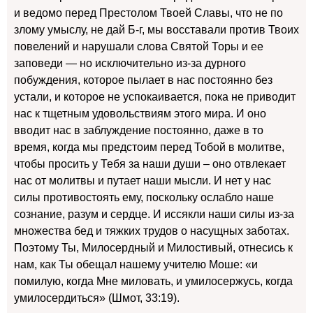
и ведомо перед Престолом Твоей Славы, что не по
злому умыслу, не дай Б-г, мы восставали против Твоих
повелений и нарушали слова Святой Торы и ее
заповеди — но исключительно из-за дурного
побуждения, которое пылает в нас постоянно без
устали, и которое не успокаивается, пока не приводит
нас к тщетным удовольствиям этого мира. И оно
вводит нас в заблуждение постоянно, даже в то
время, когда мы предстоим перед Тобой в молитве,
чтобы просить у Тебя за наши души – оно отвлекает
нас от молитвы и путает наши мысли. И нет у нас
силы противостоять ему, поскольку ослабло наше
сознание, разум и сердце. И иссякли наши силы из-за
множества бед и тяжких трудов о насущных заботах.
Поэтому Ты, Милосердный и Милостивый, отнесись к
нам, как Ты обещал нашему учителю Моше: «и
помилую, когда Мне миловать, и умилосержусь, когда
умилосердиться» (Шмот, 33:19).