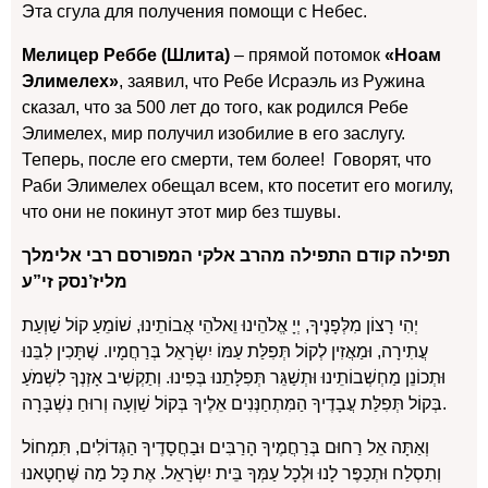
Эта сгула для получения помощи с Небес.
Мелицер Реббе (Шлита)
– прямой потомок
«Ноам
Элимелех»
, заявил, что Ребе Иcраэль из Ружина
сказал, что за 500 лет до того, как родился Ребе
Элимелех, мир получил изобилие в его заслугу.
Теперь, после его смерти, тем более! Говорят, что
Раби Элимелех обещал всем, кто посетит его могилу,
что они не покинут этот мир без тшувы.
תפילה קודם התפילה מהרב אלקי המפורסם רבי אלימלך
מליז’נסק זי”ע
יְהִי רָצוֹן מִלְּפָנֶיךָ, יְיָ אֱלֹהֵינוּ וֵאלֹהֵי אֲבוֹתֵינוּ, שׁוֹמֵעַ קוֹל שַׁוְעַת
עֲתִירָה, וּמַאֲזִין לְקוֹל תְּפִלַּת עַמּוֹ יִשְׂרָאֵל בְּרַחֲמָיו. שֶׁתָּכִין לִבֵּנוּ
וּתְכוֹנֵן מַחְשְׁבוֹתֵינוּ וּתְשַׁגֵּר תְּפִלָּתֵנוּ בְּפִינוּ. וְתַקְשִׁיב אָזְנְךָ לִשְׁמֹעַ
בְּקוֹל תְּפִלַּת עֲבָדֶיךָ הַמִּתְחַנְּנִים אֵלֶיךָ בְּקוֹל שַׁוְעָה וְרוּחַ נִשְׁבָּרָה.
וְאַתָּה אֵל רַחוּם בְּרַחֲמֶיךָ הָרַבִּים וּבַחֲסָדֶיךָ הַגְּדוֹלִים, תִּמְחוֹל
וְתִסְלַח וּתְכַפֶּר לָנוּ וּלְכָל עַמְּךָ בֵּית יִשְׂרָאֵל. אֶת כָּל מַה שֶּׁחָטָאנוּ