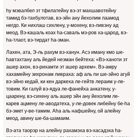
hу мэвалбел эт тфилатейну вэ-эт махшавотейну
тамид бэ-тахбулотав, вэ-эйн ану йехолим лаамод
негдо. Ки нихлаш сихлену, у-мохену, вэ-ливэну ад
меод. Вэ-кашаль коах hа-саваль мэ-ров ха-царод, вэ-
hа-тлаот, вэ-тирдат hа-зман.
Лахен, ата, Э-ль рахум вэ-ханун. Асэ иману кмо ше-
hавтахтану аль йедей неэман бейтеха: «Вэ-ханоти эт
ашер ахон, вэ-рихамти эт ашер архем». Вэ-амру
хахамейну зихронам ливраха: аф аль пи ше-эйнo агуй
вэ-эйнo кедай, ки кен даркеха ле-гейтв лераим у-ле-
товим. Ки галуй вэ-ядуа ле-фанейха анкатену, у-
цаарену, вэ-сихену аль ашер эйн ану йехолим ле-
карев ацмену ле-аводатеха, у-ле-довек либейну бе-hа
бэ-эмет у-ве-тамим. Аhа аль нафшейну, ой алейну
меод, авину ше-ба-шамаим.
Вэ-ата таорэр на алейну рахамэха вэ-хасадэха hа-