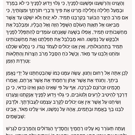
וְהֶעֱוִינוּ וְהִרְשַׁעְנוּ וּפָשַׁעְנוּ לְפָנֶיךָ, כִּי גָלוּי וְיָדוּעַ לְפָנֶיךָ כִּי לֹא בְמֶרֶד
וּבְמַעַל חָלִילָה וְחָלִילָה מָרִינוּ אֶת פִּיךָ וְדִבְרֵי תוֹרָתֶךָ וּמִצְוֹתֶיךָ, כִּי
אִם מֵרֹב הַיֵּצֶר הַבּוֹעֵר בְּקִרְבֵּנוּ תָּמִיד. לֹא יָנוּחַ וְלֹא יִשְׁקֹט עַד אֲשֶׁר
מְבִיאֵנוּ אֶל תַּאֲוַת הָעוֹלָם הַשָּׁפָל הַזֶּה וְאֶל הֲבָלָיו, וּמְבַלְבֵּל אֶת
מַחְשְׁבוֹתֵינוּ תָּמִיד, אֲפִלּוּ בְּשָׁעָה שֶׁאֲנַחְנוּ עוֹמְדִים לְהִתְפַּלֵּל לְפָנֶיךָ
וּלְבַקֵּשׁ עַל נַפְשֵׁנוּ. הוּא מְבַלְבֵּל אֶת תְּפִלָתֵנוּ וְאֶת מַחְשְׁבוֹתֵינוּ
תָּמִיד בְּתַחְבּוּלוֹתָיו, וְאֵין אָנוּ יְכוֹלִים לַעֲמֹד נֶגְדּוֹ. כִּי נֶחֱלַשׁ שִׂכְלֵנוּ
וּמֹחֵנוּ וְלִבֵּנוּ עַד מְאֹד. וְכָשַׁל כֹּחַ הַסַּבָּל מֵרֹב הַצָּרוֹת וְהַתְּלָאוֹת
וְטִרְדַּת הַזְּמַן:
לָכֵן אַתָּה אֵל רַחוּם וְחַנּוּן. עֲשֵׂה עִמָּנוּ כְּמוֹ שֶׁהִבְטַחְתָּנוּ עַל יְדֵי נֶאֱמַן
בֵּיתְךָ. וְחַנֹּתִי אֶת אֲשֶׁר אָחֹן וְרִחַמְתִּי אֶת אֲשֶׁר אֲרַחֵם, וְאָמְרוּ
חֲכָמֵינוּ זִכְרוֹנָם לִבְרָכָה. אַף עַל פִּי שֶׁאֵינוֹ הָגוּן וְאֵינוֹ כְדַאי, כִּי כֵן
דַּרְכֶּךָ לְהֵיטִיב לָרָעִים וְלַטּוֹבִים, כִּי גָלוּי וְיָדוּעַ לְפָנֶיךָ אֶנְקָתֵנוּ וְצַעֲרֵנוּ
וְשִׂיחֵנוּ עַל אֲשֶׁר אֵין אָנוּ יְכוֹלִים לְקָרֵב עַצְמֵנוּ לַעֲבוֹדָתֶךָ. וּלְדַבֵּק
לִבֵּנוּ בְּךָ בֶּאֱמֶת וּבְתָמִים, אֲהָהּ עַל נַפְשֵׁנוּ, אוֹי עָלֵינוּ מְאֹד, אָבִינוּ
שֶׁבַּשָּׁמַיִם:
וְעַתָּה תְּעוֹרֵר נָא עָלֵינוּ רַחֲמֶיךָ וַחֲסָדֶיךָ הַגְּדוֹלִים וְהַמְרֻבִּים לְגָרֵשׁ