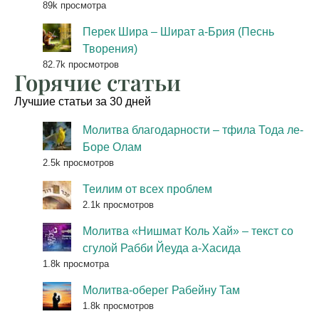
89k просмотра
Перек Шира – Шират а-Брия (Песнь
Творения)
82.7k просмотров
Горячие статьи
Лучшие статьи за 30 дней
Молитва благодарности – тфила Тода ле-
Боре Олам
2.5k просмотров
Теилим от всех проблем
2.1k просмотров
Молитва «Нишмат Коль Хай» – текст со
сгулой Рабби Йеуда а-Хасида
1.8k просмотра
Молитва-оберег Рабейну Там
1.8k просмотров