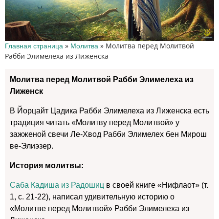
»
»
Молитва перед Молитвой
Главная страница
Молитва
Рабби Элимелеха из Лиженска
Молитва перед Молитвой Рабби Элимелеха из
Лиженск
В Йорцайт Цадика Рабби Элимелеха из Лиженска есть
традиция читать «Молитву перед Молитвой» у
зажженой свечи Ле-Хвод Рабби Элимелех бен Мирош
ве-Элиэзер.
История молитвы:
Саба Кадиша из Радошиц
в своей книге «Нифлаот» (т.
1, с. 21-22), написал удивительную историю о
«Молитве перед Молитвой» Рабби Элимелеха из