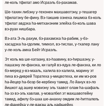
ле-коль тфилат амо Исраэль бэ-рахамав.
Ше-тахин либэну у-техонен махшавотэну, у-тешагер
тфилатэну бе-фину. Вэ-такшив ознеха лишмоа бэ-коль
тфилат авдэха hа-метханэним элейха бэ-коль шава
вэ-руах нишбара.
Вэ-ата Э-ль рахум, бэ-рахамэха hа-рабим, у-бэ-
хасадэха hа-гдолим, тимхол, вэ-тислах, у-тхапер лану
у-ле-холь амха Бейт Исраэль.
Эт коль ма ше-хатаану, вэ-hаавину, вэ-hиршаэну, у-
пашаэну ле-фанэха, ки галуй вэ-ядуа ле-фанэха, ки ло
бэ-меред у-вэ-мааль, халила вэ-халила, марину эт
пиха вэ-диврей Торатеха у-мицвотеха, ки им мэ-ров
hа-йецер hа-боэр бе-кербену тамид. Ло йанух вэ-ло
йишкот ад ашер мэвиэну эль таавот олам hа-шафаль
hа-зэ вэ-эль хавлав, у-мэвалбел эт махшавотейну
тамид, афилу бэ-шаа ше-анахну омдим ле-hитпалель
ле-фанейха у-ле-вакэш аль нафшейну.