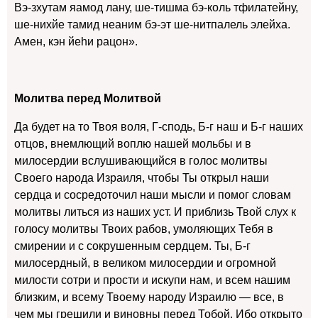
Вэ-зхутам яамод лану, ше-тишма бэ-коль тфилатейну,
ше-нихйе тамид неаним бэ-эт ше-нитпалель элейха.
Амен, кэн йеhи рацон».
Молитва перед Молитвой
Да будет на то Твоя воля, Г-сподь, Б-г наш и Б-г наших
отцов, внемлющий воплю нашей мольбы и в
милосердии вслушивающийся в голос молитвы
Своего народа Израиля, чтобы Ты открыл наши
сердца и сосредоточил наши мысли и помог словам
молитвы литься из наших уст. И приблизь Твой слух к
голосу молитвы Твоих рабов, умоляющих Тебя в
смирении и с сокрушенным сердцем. Ты, Б-г
милосердный, в великом милосердии и огромной
милости сотри и прости и искупи нам, и всем нашим
близким, и всему Твоему народу Израилю — все, в
чем мы грешили и виновны перед Тобой. Ибо открыто