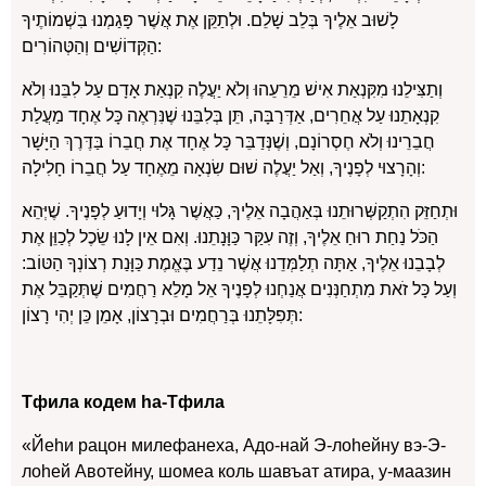
לָשׁוּב אֵלֶיךָ בְּלֵב שָׁלֵם. וּלְתַקֵּן אֶת אֲשֶׁר פָּגַמְנוּ בִּשְׁמוֹתֶיךָ
הַקְּדוֹשִׁים וְהַטְּהוֹרִים:
וְתַצִּילֵנוּ מִקִּנְאַת אִישׁ מֵרֵעֵהוּ וְלֹא יַעֲלֶה קִנְאַת אָדָם עַל לִבֵּנוּ וְלֹא
קִנְאָתֵנוּ עַל אֲחֵרִים, אַדְּרַבָּה, תֵּן בְּלִבֵּנוּ שֶׁנִּרְאֶה כָּל אֶחָד מַעֲלַת
חֲבֵרֵינוּ וְלֹא חֶסְרוֹנָם, וְשֶׁנְּדַבֵּר כָּל אֶחָד אֶת חֲבֵרוֹ בַּדֶּרֶךְ הַיָּשָׁר
וְהָרָצוּי לְפָנֶיךָ, וְאַל יַעֲלֶה שׁוּם שִׂנְאָה מֵאֶחָד עַל חֲבֵרוֹ חָלִילָה:
וּתְחַזֵּק הִתְקַשְּׁרוּתֵנוּ בְּאַהֲבָה אֵלֶיךָ, כַּאֲשֶׁר גָּלוּי וְיָדוּעַ לְפָנֶיךָ. שֶׁיְּהֵא
הַכֹּל נַחַת רוּחַ אֵלֶיךָ, וְזֶה עִקַּר כַּוָּנָתֵנוּ. וְאִם אֵין לָנוּ שֵׂכֶל לְכַוֵּן אֶת
לְבָבֵנוּ אֵלֶיךָ, אַתָּה תְלַמְּדֵנוּ אֲשֶׁר נֵדַע בֶּאֱמֶת כַּוָּנַת רְצוֹנְךָ הַטּוֹב:
וְעַל כָּל זֹאת מִתְחַנְּנִים אֲנַחְנוּ לְפָנֶיךָ אֵל מָלֵא רַחֲמִים שֶׁתְּקַבֵּל אֶת
תְּפִלָּתֵנוּ בְּרַחֲמִים וּבְרָצוֹן, אָמֵן כֵּן יְהִי רָצוֹן:
Тфила кодем hа-Тфила
«Йеhи рацон милефанеха, Адо-най Э-лоhейну вэ-Э-
лоhей Авотейну, шомеа коль шавъат атира, у-маазин