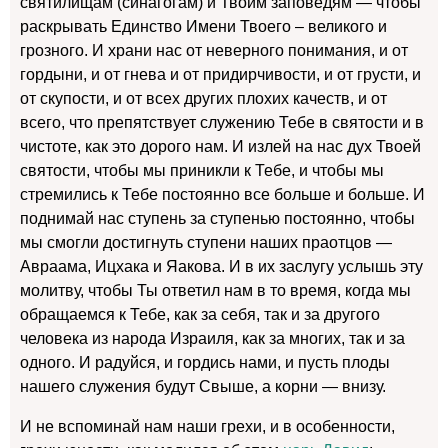
святилищам (синагогам) и Твоим заповедям — чтобы
раскрывать Единство Имени Твоего – великого и
грозного. И храни нас от неверного понимания, и от
гордыни, и от гнева и от придирчивости, и от грусти, и
от скупости, и от всех других плохих качеств, и от
всего, что препятствует служению Тебе в святости и в
чистоте, как это дорого нам. И излей на нас дух Твоей
святости, чтобы мы приникли к Тебе, и чтобы мы
стремились к Тебе постоянно все больше и больше. И
поднимай нас ступень за ступенью постоянно, чтобы
мы смогли достигнуть ступени наших праотцов —
Авраама, Ицхака и Яакова. И в их заслугу услышь эту
молитву, чтобы Ты ответил нам в то время, когда мы
обращаемся к Тебе, как за себя, так и за другого
человека из народа Израиля, как за многих, так и за
одного. И радуйся, и гордись нами, и пусть плоды
нашего служения будут Свыше, а корни — внизу.
И не вспоминай нам наши грехи, и в особенности,