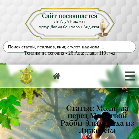
Сайт посвящается
Ле Илуй Нишмат
Артур-Давид бен Аарон-Андижан
Теилим на сегодня - 26 Ава: главы 119 מ-ת
Статья: Молитва
перед Молитвой
Рабби Элимелеха из
Лиженска