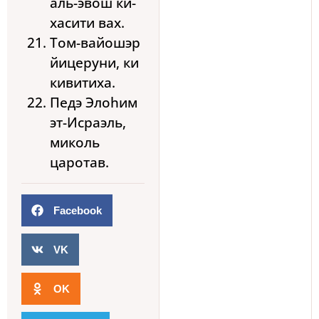
аль-эвош ки-
хасити вах.
Том-вайошэр
йицеруни, ки
кивитиха.
Педэ Элоhим
эт-Исраэль,
миколь
царотав.
Facebook
VK
OK