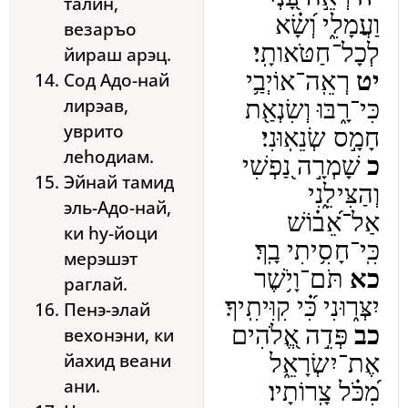
талин,
וַעֲמָלִ֑י וְ֝שָׂ֗א
везаръо
לְכָל־חַטֹּאותָֽי׃
йираш арэц.
יט
רְאֵֽה־אוֹיְבַ֥י
Сод Адо-най
лирэав,
כִּי־רָ֑בּוּ וְשִׂנְאַ֖ת
уврито
חָמָ֣ס שְׂנֵאֽוּנִי׃
леhодиам.
כ
שָׁמְרָ֣ה נַ֭פְשִׁי
Эйнай тамид
וְהַצִּילֵ֑נִי
эль-Адо-най,
אַל־אֵ֝ב֗וֹשׁ
ки hу-йоци
כִּֽי־חָסִ֥יתִי בָֽךְ׃
мерэшэт
כא
תֹּם־וָיֹ֥שֶׁר
раглай.
יִצְּר֑וּנִי כִּ֝֗י קִוִּיתִֽיךָ׃
Пенэ-элай
כב
פְּדֵ֣ה אֱ֭לֹהִים
вехонэни, ки
йахид веани
אֶת־יִשְׂרָאֵ֑ל
ани.
מִ֝כֹּ֗ל צָֽרוֹתָיו׃