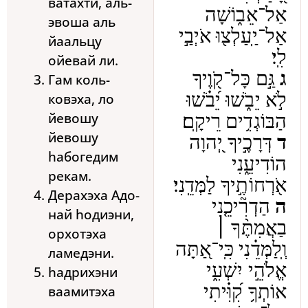
ватахти, аль-
אַל־אֵב֑וֹשָׁה
эвоша аль
אַל־יַֽעַלְצ֖וּ אֹיְבַ֣י
йаальцу
לִֽי׃
ойевай ли.
ג
גַּ֣ם כָּל־קֹ֭וֶיךָ
Гам коль-
לֹ֣א יֵבֹ֑שׁוּ יֵ֝בֹ֗שׁוּ
ковэха, ло
йевошу
הַבּוֹגְדִ֥ים רֵיקָֽם׃
йевошу
ד
דְּרָכֶ֣יךָ יְ֭הוָה
hабогедим
הוֹדִיעֵ֑נִי
рекам.
אֹ֖רְחוֹתֶ֣יךָ לַמְּדֵֽנִי׃
Дерахэха Адо-
ה
הַדְרִ֘יכֵ֤נִי
най hодиэни,
בַאֲמִתֶּ֨ךָ ׀
орхотэха
וְֽלַמְּדֵ֗נִי כִּֽי־אַ֭תָּה
ламедэни.
אֱלֹהֵ֣י יִשְׁעִ֑י
hадрихэни
אוֹתְךָ֥ קִ֝וִּ֗יתִי
ваамитэха