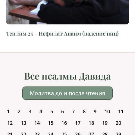
Теилим 25 – Нефилат Апаим (падение ниц)
Все псалмы Давида
Молитва до и после чтения
1
2
3
4
5
6
7
8
9
10
11
12
13
14
15
16
17
18
19
20
21
22
23
24
25
26
27
28
29