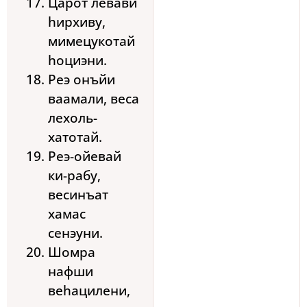
Царот левави
hирхиву,
мимецукотай
hоциэни.
Реэ онъйи
ваамали, веса
лехоль-
хатотай.
Реэ-ойевай
ки-рабу,
весинъат
хамас
сенэуни.
Шомра
нафши
веhацилени,