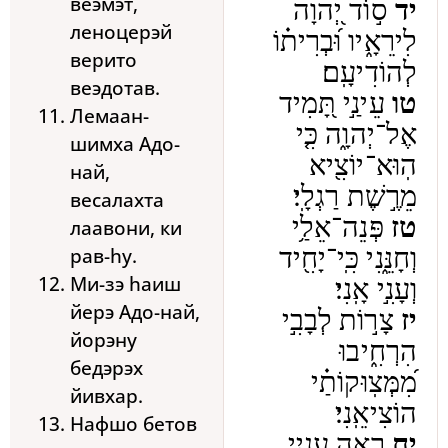
веэмэт,
יד
ס֣וֹד יְ֭הוָה
леноцерэй
לִירֵאָ֑יו וּ֝בְרִית֗וֹ
верито
לְהוֹדִיעָֽם׃
веэдотав.
טו
עֵינַ֣י תָּ֭מִיד
Лемаан-
אֶל־יְהוָ֑ה כִּ֤י
шимха Адо-
הֽוּא־יוֹצִ֖יא
най,
מֵרֶ֣שֶׁת רַגְלָֽי׃
весалахта
טז
פְּנֵה־אֵלַ֥י
лаавони, ки
рав-hу.
וְחָנֵּ֑נִי כִּֽי־יָחִ֖יד
Ми-зэ hаиш
וְעָנִ֣י אָֽנִי׃
йерэ Адо-най,
יז
צָר֣וֹת לְבָבִ֣י
йорэну
הִרְחִ֑יבוּ
бедэрэх
מִ֝מְּצֽוּקוֹתַ֗י
йивхар.
הוֹצִיאֵֽנִי׃
Нафшо бетов
יח
רְאֵ֣ה עָ֭נְיִי