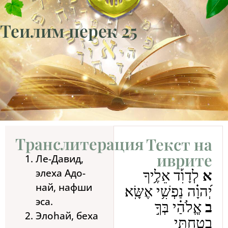
Теилим перек 25
Транслитерация
Текст на
иврите
Ле-Давид,
элеха Адо-
א
לְדָוִ֡ד אֵלֶ֥יךָ
най, нафши
יְ֝הוָ֗ה נַפְשִׁ֥י אֶשָּֽׂא׃
эса.
ב
אֱ‍ֽלֹהַ֗י בְּךָ֣
Элоhай, беха
בָ֭טַחְתִּי