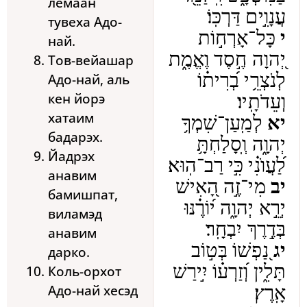
лемаан
עֲנָוִ֣ים דַּרְכּֽוֹ׃
тувеха Адо-
י
כָּל־אָרְח֣וֹת
най.
יְ֭הוָה חֶ֣סֶד וֶאֱמֶ֑ת
Тов-вейашар
לְנֹצְרֵ֥י בְ֝רִית֗וֹ
Адо-най, аль
кен йорэ
וְעֵדֹתָֽיו׃
хатаим
יא
לְמַֽעַן־שִׁמְךָ֥
бадарэх.
יְהוָ֑ה וְֽסָלַחְתָּ֥
Йадрэх
לַ֝עֲוֺנִ֗י כִּ֣י רַב־הֽוּא׃
анавим
יב
מִי־זֶ֣ה הָ֭אִישׁ
бамишпат,
יְרֵ֣א יְהוָ֑ה י֝וֹרֶ֗נּוּ
виламэд
בְּדֶ֣רֶךְ יִבְחָֽר׃
анавим
יג
נַ֭פְשׁוֹ בְּט֣וֹב
дарко.
תָּלִ֑ין וְ֝זַרְע֗וֹ יִ֣ירַשׁ
Коль-орхот
Адо-най хесэд
אָֽרֶץ׃