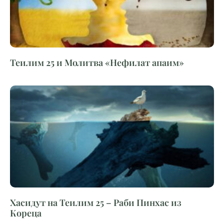
Теилим 25 и Молитва «Нефилат апаим»
Хасидут на Теилим 25 – Раби Пинхас из
Кореца