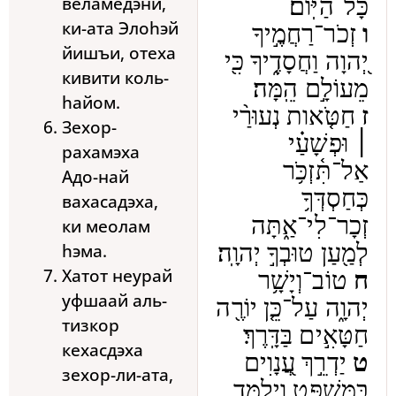
веламедэни,
כָּל־הַיּֽוֹם׃
ки-ата Элоhэй
ו
זְכֹר־רַחֲמֶ֣יךָ
йишъи, отеха
יְ֭הוָה וַחֲסָדֶ֑יךָ כִּ֖י
кивити коль-
מֵעוֹלָ֣ם הֵֽמָּה׃
hайом.
ז
חַטֹּ֤אות נְעוּרַ֨י
Зехор-
׀ וּפְשָׁעַ֗י
рахамэха
אַל־תִּ֫זְכֹּ֥ר
Адо-най
כְּחַסְדְּךָ֥
вахасадэха,
זְכָר־לִי־אַ֑תָּה
ки меолам
hэма.
לְמַ֖עַן טוּבְךָ֣ יְהוָֽה׃
Хатот неурай
ח
טוֹב־וְיָשָׁ֥ר
уфшаай аль-
יְהוָ֑ה עַל־כֵּ֤ן יוֹרֶ֖ה
тизкор
חַטָּאִ֣ים בַּדָּֽרֶךְ׃
кехасдэха
ט
יַדְרֵ֣ךְ עֲ֭נָוִים
зехор-ли-ата,
בַּמִּשְׁפָּ֑ט וִֽילַמֵּ֖ד