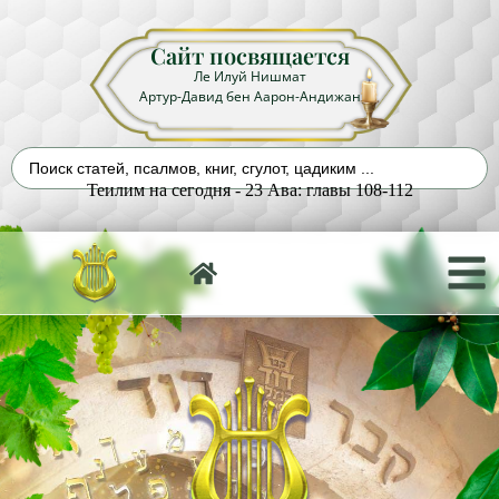
Сайт посвящается
Ле Илуй Нишмат
Артур-Давид бен Аарон-Андижан
Теилим на сегодня - 23 Ава: главы 108-112