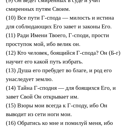
(9) Он ведет смиренных в суде и учит
смиренных путям Своим.
(10) Все пути Г-спода — милость и истина
для соблюдающих Его завет и законы Его.
(11) Ради Имени Твоего, Г-споди, прости
проступок мой, ибо велик он.
(12) Кто человек, боящийся Г-спода? Он (Б-г)
научит его какой путь избрать.
(13) Душа его пребудет во благе, и род его
унаследует землю.
(14) Тайна Г-сподня — для боящихся Его, и
завет Свой Он открывает им.
(15) Взоры мои всегда к Г-споду, ибо Он
выводит из сети ноги мои.
(16) Обратись ко мне и помилуй меня, ибо