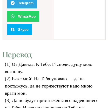
Telegram
WhatsApp
Skype
Перевод
(1) От Давида. К Тебе, Г-споди, душу мою
возношу.
(2) Б-же мой! На Тебя уповаю — да не
постыжусь, да не торжествуют надо мною
враги мои.
(3) Да не будут пристыжены все надеющиеся
на Тебя; И все надеющиеся на Тебя не