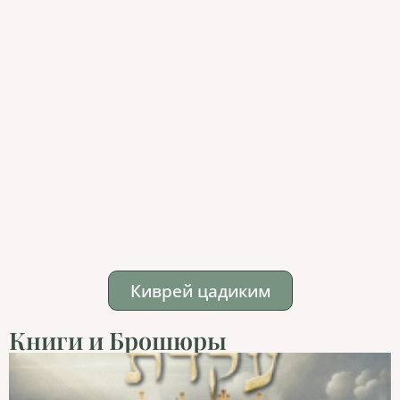
Киврей цадиким
Книги и Брошюры