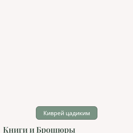
Киврей цадиким
Книги и Брошюры