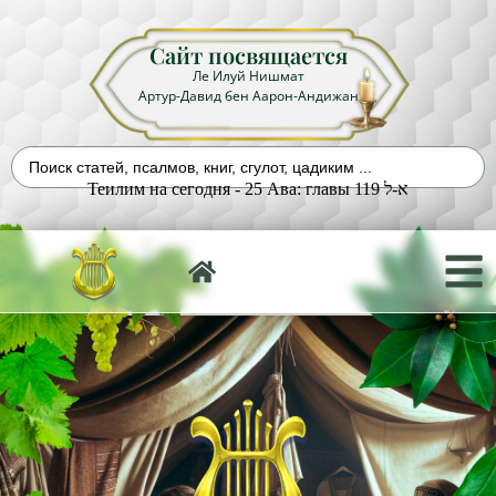
Сайт посвящается
Ле Илуй Нишмат
Артур-Давид бен Аарон-Андижан
Теилим на сегодня - 25 Ава: главы 119 א-ל