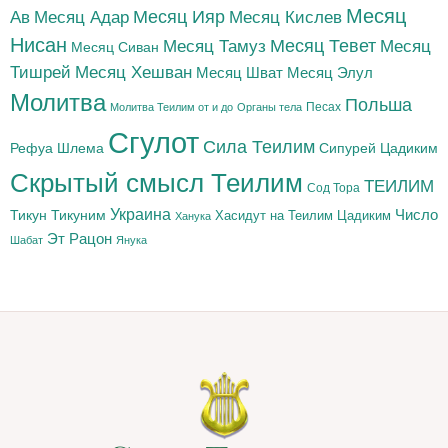
Месяц
Месяц Адар
Месяц Ияр
Месяц Кислев
Ав
Нисан
Месяц Тамуз
Месяц Тевет
Месяц
Месяц Сиван
Тишрей
Месяц Хешван
Месяц Шват
Месяц Элул
Молитва
Польша
Песах
Молитва Теилим от и до
Органы тела
Сгулот
Сила Теилим
Рефуа Шлема
Сипурей Цадиким
Скрытый смысл Теилим
ТЕИЛИМ
Сод Тора
Украина
Тикун
Тикуним
Число
Цадиким
Хасидут на Теилим
Ханука
Эт Рацон
Шабат
Янука