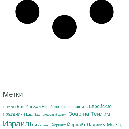
Метки
Бен Иш Хай
Еврейские
Еврейская психосоматика
12 колен
Зоар на Теилим
праздники
Еда
Еда - духовный аспект
Израиль
Йорцайт Цадиким
Месяц
Йорцайт
Йом Кипур