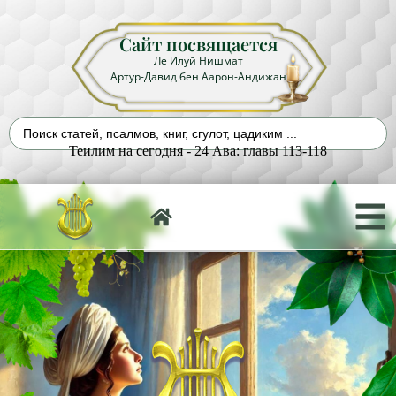
Сайт посвящается
Ле Илуй Нишмат
Артур-Давид бен Аарон-Андижан
Теилим на сегодня - 24 Ава: главы 113-118