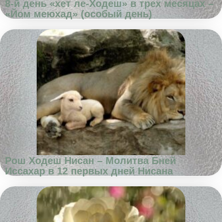
8-й день «хет ле-Ходеш» в трех месяцах –
«Йом меюхад» (особый день)
Рош Ходеш Нисан – Молитва Бней
Иссахар в 12 первых дней Нисана