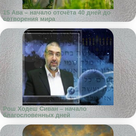
15 Ава – начало отсчёта 40 дней до
сотворения мира
Рош Ходеш Сиван – начало
благословенных дней