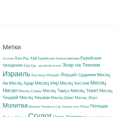
Метки
Бен Иш Хай
Еврейские
Еврейская психосоматика
12 колен
Зоар на Теилим
праздники
Еда
Еда - духовный аспект
Израиль
Йорцайт Цадиким
Месяц
Йорцайт
Йом Кипур
Месяц
Месяц Адар
Месяц Ияр
Месяц Кислев
Ав
Нисан
Месяц Тамуз
Месяц Тевет
Месяц
Месяц Сиван
Тишрей
Месяц Хешван
Месяц Шват
Месяц Элул
Молитва
Польша
Песах
Молитва Теилим от и до
Органы тела
Сгулот