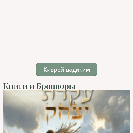
Киврей цадиким
Книги и Брошюры