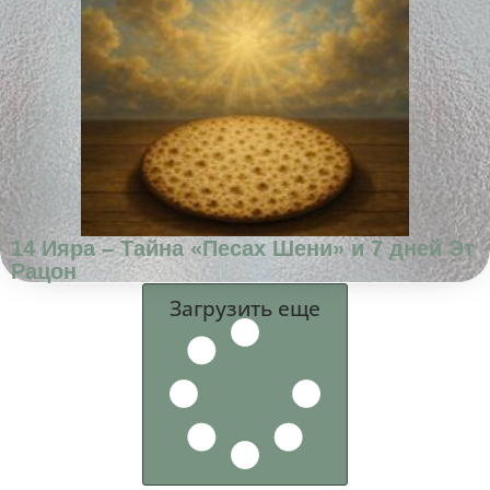
14 Ияра – Тайна «Песах Шени» и 7 дней Эт
Рацон
Загрузить еще