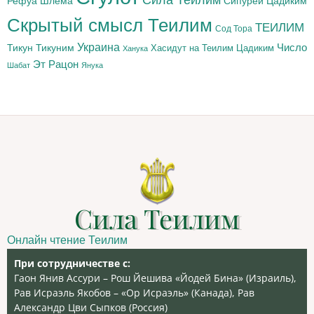
Сила Теилим
Рефуа Шлема
Сипурей Цадиким
Скрытый смысл Теилим
ТЕИЛИМ
Сод Тора
Украина
Тикун
Тикуним
Число
Цадиким
Хасидут на Теилим
Ханука
Эт Рацон
Шабат
Янука
Сила Теилим
Онлайн чтение Теилим
При сотрудничестве с:
Гаон Янив Ассури – Рош Йешива «Йодей Бина» (Израиль),
Рав Исраэль Якобов – «Ор Исраэль» (Канада), Рав
Александр Цви Сыпков (Россия)