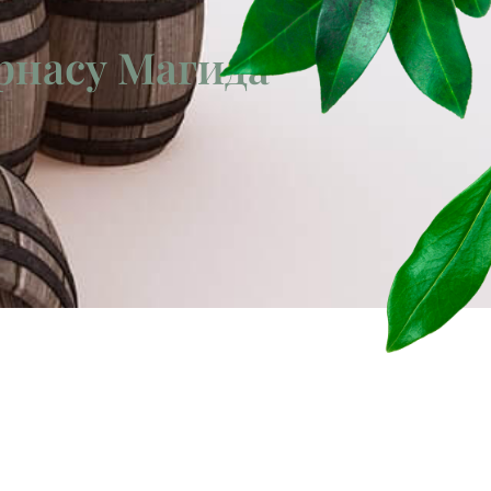
арнасу Магида