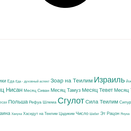
Израиль
Зоар на Теилим
ики
Еда
Еда - духовный аспект
Йо
ц Нисан
Месяц Тамуз
Месяц Тевет
Месяц
Месяц Сиван
Сгулот
Польша
Сила Теилим
Рефуа Шлема
Сипур
есах
раина
Число
Эт Рацон
Цадиким
Хасидут на Теилим
Ханука
Шабат
Янука