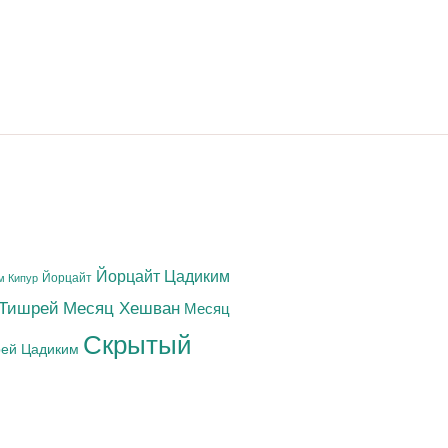
Йорцайт Цадиким
Йорцайт
м Кипур
 Тишрей
Месяц Хешван
Месяц
Скрытый
ей Цадиким