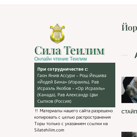
Йор
Сила Теилим
Онлайн чтение Теилим
При сотрудничестве с:
Гаон Янив Ассури – Рош Йешива
«Йодей Бина» (Израиль), Рав
Исраэль Якобов – «Ор Исраэль»
(Канада), Рав Александр Цви
Сыпков (Россия)
‼️ Материалы нашего сайта разрешено
СТАЙП
копировать с целью распространения
Торы только с указанием ссылки на
Silatehilim.com