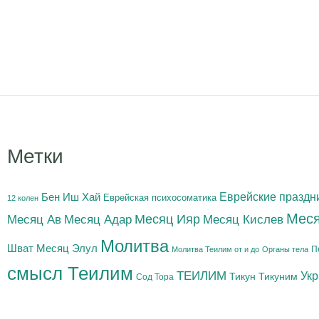
Метки
Бен Иш Хай
Еврейские праздн
Еврейская психосоматика
12 колен
Меся
Месяц Адар
Месяц Ияр
Месяц Кислев
Месяц Ав
Молитва
Шват
Месяц Элул
П
Молитва Теилим от и до
Органы тела
смысл Теилим
ТЕИЛИМ
Ук
Тикун
Тикуним
Сод Тора