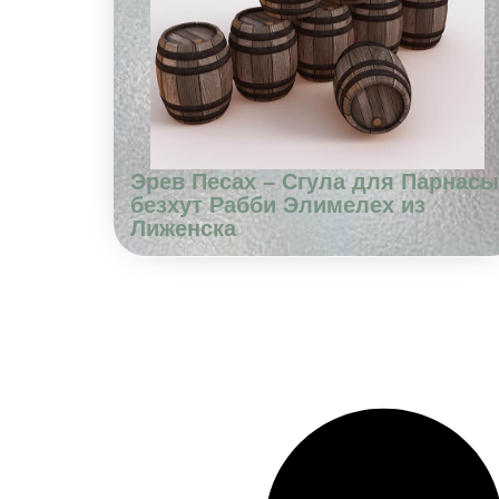
Эрев Песах – Сгула для Парнасы
безхут Рабби Элимелех из
Лиженска