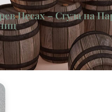
рев Песах – Сгула на П
ниц