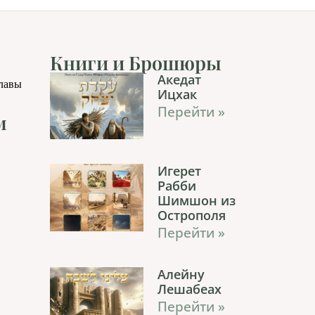
Книги и Брошюры
Акедат
главы
Ицхак
Перейти »
м
Игерет
Рабби
Шимшон из
Острополя
Перейти »
Алейну
Лешабеах
Перейти »