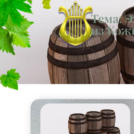
Тема: Э
из Кож