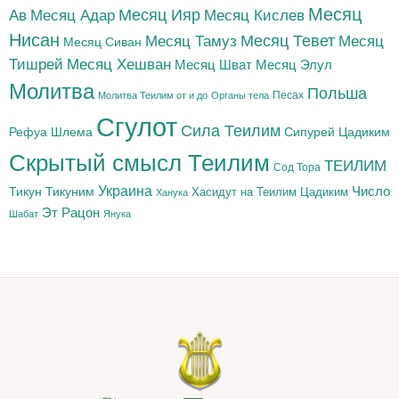
Месяц
Месяц Адар
Месяц Ияр
Месяц Кислев
Ав
Нисан
Месяц Тамуз
Месяц Тевет
Месяц
Месяц Сиван
Тишрей
Месяц Хешван
Месяц Шват
Месяц Элул
Молитва
Польша
Песах
Молитва Теилим от и до
Органы тела
Сгулот
Сила Теилим
Рефуа Шлема
Сипурей Цадиким
Скрытый смысл Теилим
ТЕИЛИМ
Сод Тора
Украина
Тикун
Тикуним
Число
Цадиким
Хасидут на Теилим
Ханука
Эт Рацон
Шабат
Янука