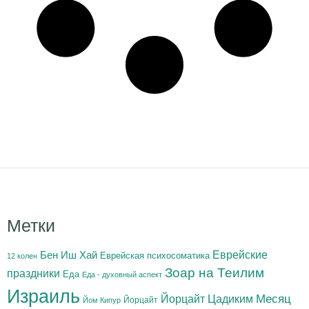
Метки
Бен Иш Хай
Еврейские
Еврейская психосоматика
12 колен
Зоар на Теилим
праздники
Еда
Еда - духовный аспект
Израиль
Йорцайт Цадиким
Месяц
Йорцайт
Йом Кипур