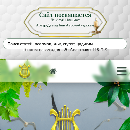
Сайт посвящается
Ле Илуй Нишмат
Артур-Давид бен Аарон-Андижан
Теилим на сегодня - 26 Ава: главы 119 מ-ת