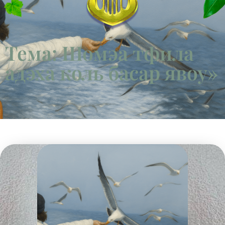
Тема: Шомэа тфила
адэха коль басар явоу»