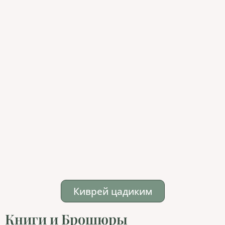
Киврей цадиким
Книги и Брошюры