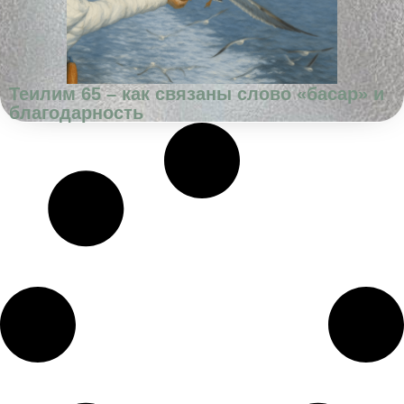
Теилим 65 – как связаны слово «басар» и
благодарность