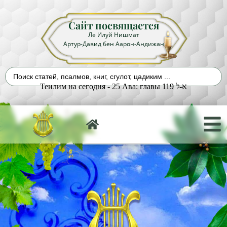
Сайт посвящается
Ле Илуй Нишмат
Артур-Давид бен Аарон-Андижан
Теилим на сегодня - 25 Ава: главы 119 א-ל