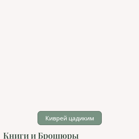
Киврей цадиким
Книги и Брошюры