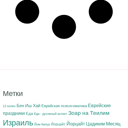
Метки
Бен Иш Хай
Еврейские
Еврейская психосоматика
12 колен
Зоар на Теилим
праздники
Еда
Еда - духовный аспект
Израиль
Йорцайт Цадиким
Месяц
Йорцайт
Йом Кипур