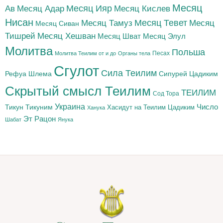
Месяц
Месяц Адар
Месяц Ияр
Месяц Кислев
Ав
Нисан
Месяц Тамуз
Месяц Тевет
Месяц
Месяц Сиван
Тишрей
Месяц Хешван
Месяц Шват
Месяц Элул
Молитва
Польша
Песах
Молитва Теилим от и до
Органы тела
Сгулот
Сила Теилим
Рефуа Шлема
Сипурей Цадиким
Скрытый смысл Теилим
ТЕИЛИМ
Сод Тора
Украина
Тикун
Тикуним
Число
Цадиким
Хасидут на Теилим
Ханука
Эт Рацон
Шабат
Янука