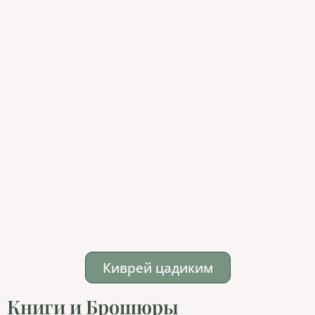
Киврей цадиким
Книги и Брошюры