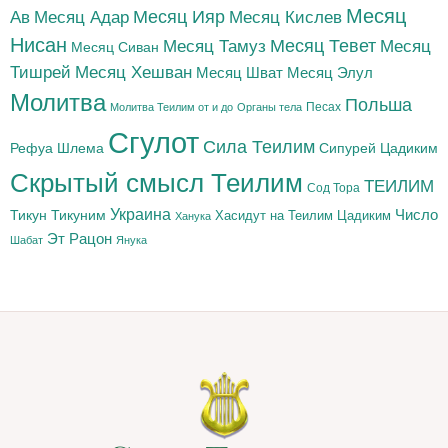
Месяц
Месяц Адар
Месяц Ияр
Месяц Кислев
Ав
Нисан
Месяц Тамуз
Месяц Тевет
Месяц
Месяц Сиван
Тишрей
Месяц Хешван
Месяц Шват
Месяц Элул
Молитва
Польша
Песах
Молитва Теилим от и до
Органы тела
Сгулот
Сила Теилим
Рефуа Шлема
Сипурей Цадиким
Скрытый смысл Теилим
ТЕИЛИМ
Сод Тора
Украина
Тикун
Тикуним
Число
Цадиким
Хасидут на Теилим
Ханука
Эт Рацон
Шабат
Янука