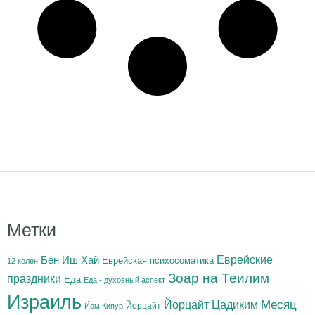
Метки
Бен Иш Хай
Еврейские
Еврейская психосоматика
12 колен
Зоар на Теилим
праздники
Еда
Еда - духовный аспект
Израиль
Йорцайт Цадиким
Месяц
Йорцайт
Йом Кипур