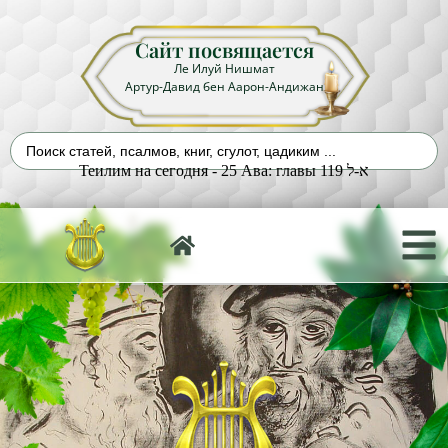
Сайт посвящается
Ле Илуй Нишмат
Артур-Давид бен Аарон-Андижан
Теилим на сегодня - 25 Ава: главы 119 א-ל