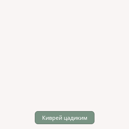
Киврей цадиким