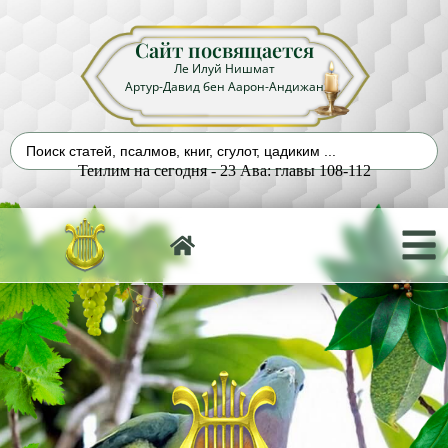
Сайт посвящается
Ле Илуй Нишмат
Артур-Давид бен Аарон-Андижан
Теилим на сегодня - 23 Ава: главы 108-112