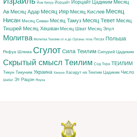
Израиль
Йорцайт Цадиким
Месяц
Йорцайт
Йом Кипур
Месяц
Месяц Адар
Месяц Ияр
Месяц Кислев
Ав
Нисан
Месяц Тамуз
Месяц Тевет
Месяц
Месяц Сиван
Тишрей
Месяц Хешван
Месяц Шват
Месяц Элул
Молитва
Польша
Песах
Молитва Теилим от и до
Органы тела
Сгулот
Сила Теилим
Рефуа Шлема
Сипурей Цадиким
Скрытый смысл Теилим
ТЕИЛИМ
Сод Тора
Украина
Тикун
Тикуним
Число
Цадиким
Хасидут на Теилим
Ханука
Эт Рацон
Шабат
Янука