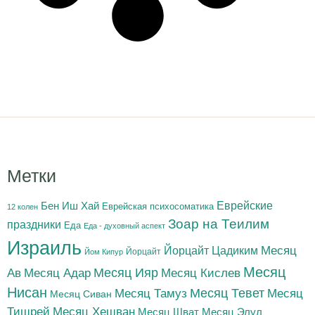
Метки
Бен Иш Хай
Еврейские
Еврейская психосоматика
12 колен
Зоар на Теилим
праздники
Еда
Еда - духовный аспект
Израиль
Йорцайт Цадиким
Месяц
Йорцайт
Йом Кипур
Месяц
Месяц Адар
Месяц Ияр
Месяц Кислев
Ав
Нисан
Месяц Тамуз
Месяц Тевет
Месяц
Месяц Сиван
Тишрей
Месяц Хешван
Месяц Шват
Месяц Элул