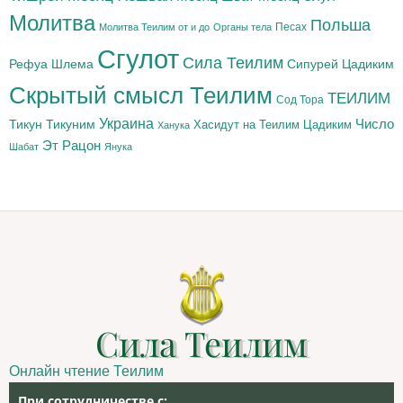
Молитва
Польша
Песах
Молитва Теилим от и до
Органы тела
Сгулот
Сила Теилим
Рефуа Шлема
Сипурей Цадиким
Скрытый смысл Теилим
ТЕИЛИМ
Сод Тора
Украина
Тикун
Тикуним
Число
Цадиким
Хасидут на Теилим
Ханука
Эт Рацон
Шабат
Янука
Сила Теилим
Онлайн чтение Теилим
При сотрудничестве с: