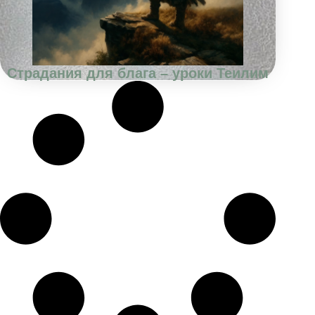
Страдания для блага – уроки Теилим