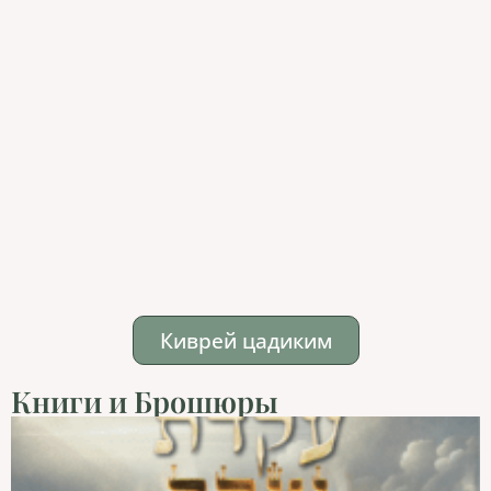
Киврей цадиким
Книги и Брошюры