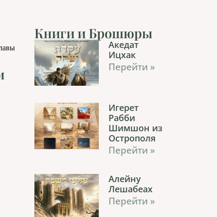
Книги и Брошюры
Акедат
главы
Ицхак
Перейти »
м
Игерет
Рабби
Шимшон из
Острополя
Перейти »
Алейну
Лешабеах
Перейти »