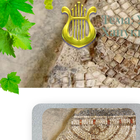
Тема: 
Ханук