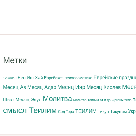
Метки
Бен Иш Хай
Еврейские праздн
Еврейская психосоматика
12 колен
Меся
Месяц Адар
Месяц Ияр
Месяц Кислев
Месяц Ав
Молитва
Шват
Месяц Элул
П
Молитва Теилим от и до
Органы тела
смысл Теилим
ТЕИЛИМ
Ук
Тикун
Тикуним
Сод Тора