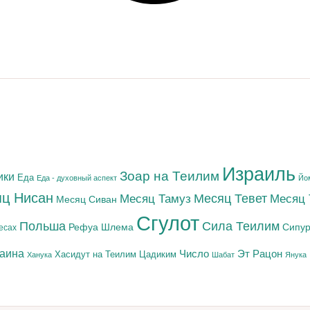
Израиль
Зоар на Теилим
ики
Еда
Еда - духовный аспект
Йо
ц Нисан
Месяц Тамуз
Месяц Тевет
Месяц
Месяц Сиван
Сгулот
Польша
Сила Теилим
Рефуа Шлема
Сипур
есах
раина
Число
Эт Рацон
Цадиким
Хасидут на Теилим
Ханука
Шабат
Янука