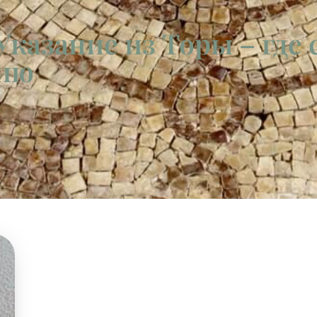
Указание из Торы – где
ию