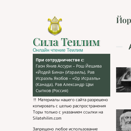
Йор
Сила Теилим
Онлайн чтение Теилим
При сотрудничестве с:
Гаон Янив Ассури – Рош Йешива
«Йодей Бина» (Израиль), Рав
Исраэль Якобов – «Ор Исраэль»
(Канада), Рав Александр Цви
Сыпков (Россия)
‼️ Материалы нашего сайта разрешено
копировать с целью распространения
Торы только с указанием ссылки на
Silatehilim.com
Запрещено любое использование