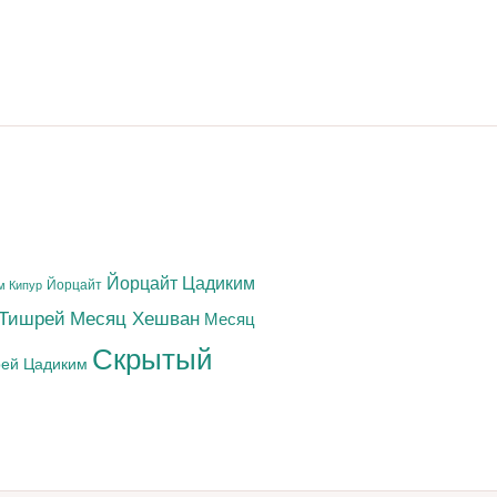
Йорцайт Цадиким
Йорцайт
м Кипур
 Тишрей
Месяц Хешван
Месяц
Скрытый
ей Цадиким