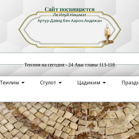
Сайт посвящается
Ле Илуй Нишмат
Артур-Давид бен Аарон-Андижан
Теилим на сегодня - 24 Ава: главы 113-118
Теилим
Сгулот
Цадиким
Празд