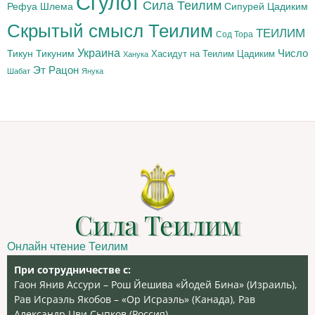
Сгулот
Сила Теилим
Рефуа Шлема
Сипурей Цадиким
Скрытый смысл Теилим
ТЕИЛИМ
Сод Тора
Украина
Тикун
Тикуним
Число
Цадиким
Хасидут на Теилим
Ханука
Эт Рацон
Шабат
Янука
Сила Теилим
Онлайн чтение Теилим
При сотрудничестве с:
Гаон Янив Ассури – Рош Йешива «Йодей Бина» (Израиль),
Рав Исраэль Якобов – «Ор Исраэль» (Канада), Рав
Александр Цви Сыпков (Россия)