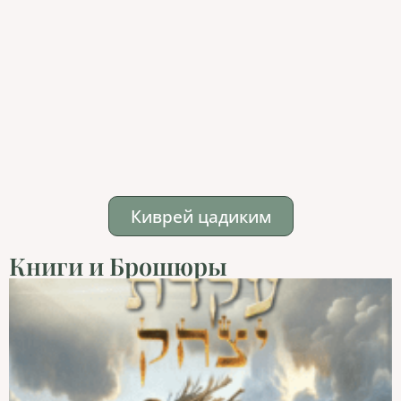
Киврей цадиким
Книги и Брошюры