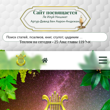
Сайт посвящается
Ле Илуй Нишмат
Артур-Давид бен Аарон-Андижан
Теилим на сегодня - 25 Ава: главы 119 א-ל