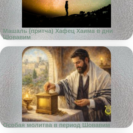
Машаль (притча) Хафец Хаима в дни
Шовавим
Особая молитва в период Шовавим