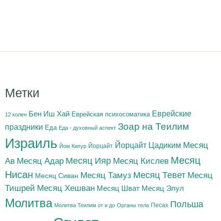
Метки
Бен Иш Хай
Еврейские
Еврейская психосоматика
12 колен
Зоар на Теилим
праздники
Еда
Еда - духовный аспект
Израиль
Йорцайт Цадиким
Месяц
Йорцайт
Йом Кипур
Месяц
Месяц Адар
Месяц Ияр
Месяц Кислев
Ав
Нисан
Месяц Тамуз
Месяц Тевет
Месяц
Месяц Сиван
Тишрей
Месяц Хешван
Месяц Шват
Месяц Элул
Молитва
Польша
Песах
Молитва Теилим от и до
Органы тела