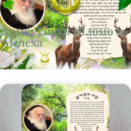
Тема: Тикун Шломо а-
Мелеха