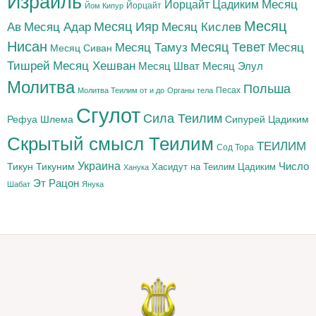
Израиль
Йорцайт Цадиким
Месяц
Йорцайт
Йом Кипур
Месяц
Месяц Адар
Месяц Ияр
Месяц Кислев
Ав
Нисан
Месяц Тамуз
Месяц Тевет
Месяц
Месяц Сиван
Тишрей
Месяц Хешван
Месяц Шват
Месяц Элул
Молитва
Польша
Песах
Молитва Теилим от и до
Органы тела
Сгулот
Сила Теилим
Рефуа Шлема
Сипурей Цадиким
Скрытый смысл Теилим
ТЕИЛИМ
Сод Тора
Украина
Тикун
Тикуним
Число
Цадиким
Хасидут на Теилим
Ханука
Эт Рацон
Шабат
Янука