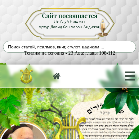
Сайт посвящается
Ле Илуй Нишмат
Артур-Давид бен Аарон-Андижан
Теилим на сегодня - 23 Ава: главы 108-112