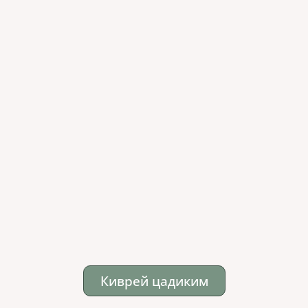
Киврей цадиким