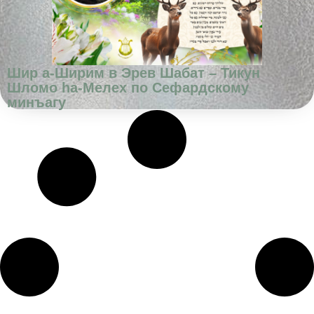
Шир а-Ширим в Эрев Шабат – Тикун
Шломо hа-Мелех по Сефардскому
минъагу