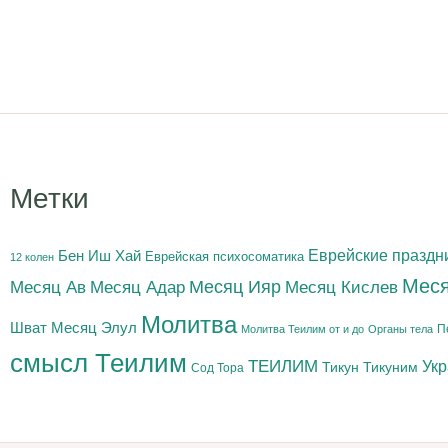
Метки
Бен Иш Хай
Еврейские праздн
Еврейская психосоматика
12 колен
Меся
Месяц Адар
Месяц Ияр
Месяц Кислев
Месяц Ав
Молитва
Шват
Месяц Элул
П
Молитва Теилим от и до
Органы тела
смысл Теилим
ТЕИЛИМ
Ук
Тикун
Тикуним
Сод Тора