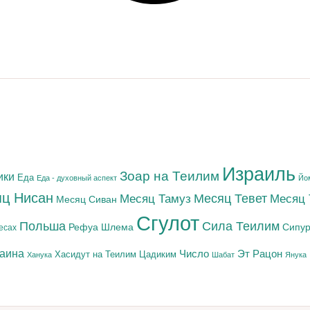
Израиль
Зоар на Теилим
ики
Еда
Еда - духовный аспект
Йо
ц Нисан
Месяц Тамуз
Месяц Тевет
Месяц
Месяц Сиван
Сгулот
Польша
Сила Теилим
Рефуа Шлема
Сипур
есах
раина
Число
Эт Рацон
Цадиким
Хасидут на Теилим
Ханука
Шабат
Янука