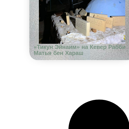
«Тикун Эйнаим» на Кевер Рабби
Матья бен Хараш