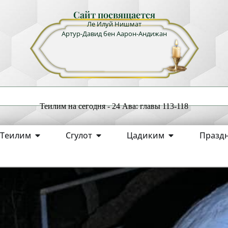
Сайт посвящается
Ле Илуй Нишмат
Артур-Давид бен Аарон-Андижан
Теилим на сегодня - 24 Ава: главы 113-118
Теилим
Сгулот
Цадиким
Празд