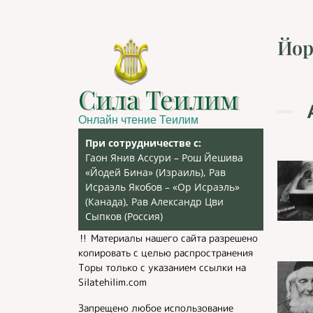
Йор
Сила Теилим
Онлайн чтение Теилим
При сотрудничестве с:
Гаон Янив Ассури – Рош Йешива
«Йодей Бина» (Израиль), Рав
Исраэль Якобов – «Ор Исраэль»
(Канада), Рав Александр Цви
Сыпков (Россия)
‼️ Материалы нашего сайта разрешено
копировать с целью распространения
Торы только с указанием ссылки на
Silatehilim.com
Запрещено любое использование