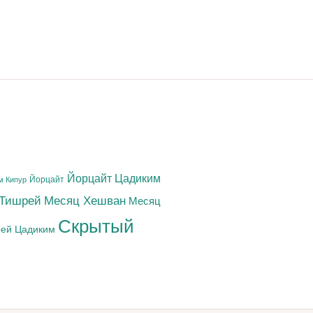
Йорцайт Цадиким
Йорцайт
м Кипур
 Тишрей
Месяц Хешван
Месяц
Скрытый
ей Цадиким