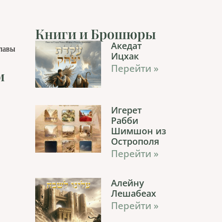
Книги и Брошюры
Акедат
главы
Ицхак
Перейти »
м
Игерет
Рабби
Шимшон из
Острополя
Перейти »
Алейну
Лешабеах
Перейти »