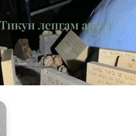
 Тикун лепгам ареут