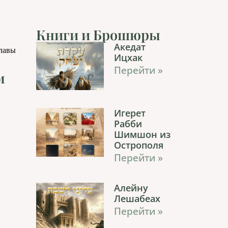
Книги и Брошюры
Акедат
главы
Ицхак
Перейти »
м
Игерет
Рабби
Шимшон из
Острополя
Перейти »
Алейну
Лешабеах
Перейти »