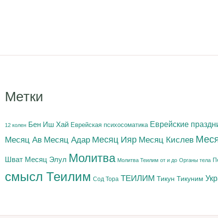
Метки
Бен Иш Хай
Еврейские праздн
Еврейская психосоматика
12 колен
Меся
Месяц Адар
Месяц Ияр
Месяц Кислев
Месяц Ав
Молитва
Шват
Месяц Элул
П
Молитва Теилим от и до
Органы тела
смысл Теилим
ТЕИЛИМ
Ук
Тикун
Тикуним
Сод Тора