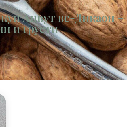
икун Ацвут ве-Дикаон –
ии и грусти