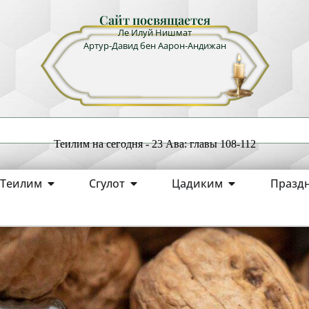
Сайт посвящается
Ле Илуй Нишмат
Артур-Давид бен Аарон-Андижан
Теилим на сегодня - 23 Ава: главы 108-112
Теилим
Сгулот
Цадиким
Празд