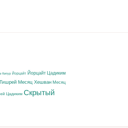
Йорцайт Цадиким
Йорцайт
м Кипур
 Тишрей
Месяц Хешван
Месяц
Скрытый
ей Цадиким