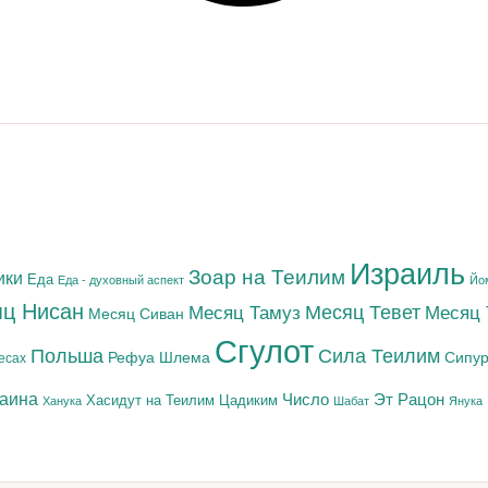
Израиль
Зоар на Теилим
ики
Еда
Еда - духовный аспект
Йо
ц Нисан
Месяц Тамуз
Месяц Тевет
Месяц
Месяц Сиван
Сгулот
Польша
Сила Теилим
Рефуа Шлема
Сипур
есах
раина
Число
Эт Рацон
Цадиким
Хасидут на Теилим
Ханука
Шабат
Янука