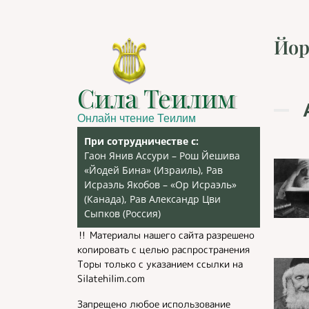
Йор
Сила Теилим
Онлайн чтение Теилим
При сотрудничестве с:
Гаон Янив Ассури – Рош Йешива
«Йодей Бина» (Израиль), Рав
Исраэль Якобов – «Ор Исраэль»
(Канада), Рав Александр Цви
Сыпков (Россия)
‼️ Материалы нашего сайта разрешено
копировать с целью распространения
Торы только с указанием ссылки на
Silatehilim.com
Запрещено любое использование