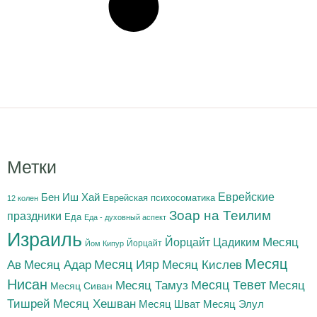
Метки
Бен Иш Хай
Еврейские
Еврейская психосоматика
12 колен
Зоар на Теилим
праздники
Еда
Еда - духовный аспект
Израиль
Йорцайт Цадиким
Месяц
Йорцайт
Йом Кипур
Месяц
Месяц Адар
Месяц Ияр
Месяц Кислев
Ав
Нисан
Месяц Тамуз
Месяц Тевет
Месяц
Месяц Сиван
Тишрей
Месяц Хешван
Месяц Шват
Месяц Элул