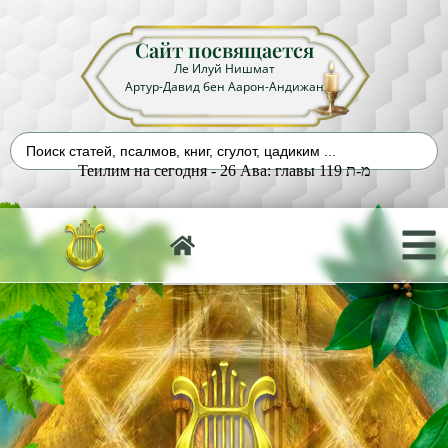
Сайт посвящается
Ле Илуй Нишмат
Артур-Давид бен Аарон-Андижан
Теилим на сегодня - 26 Ава: главы 119 מ-ת