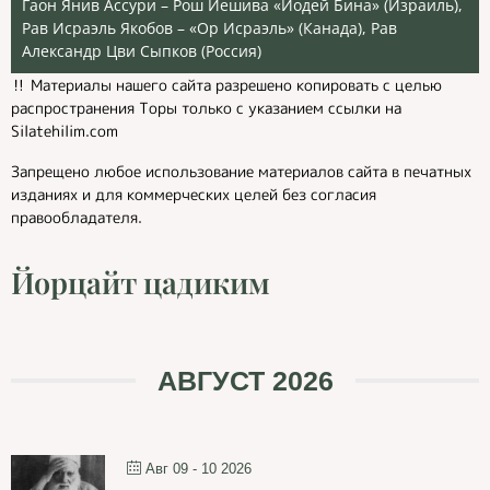
Гаон Янив Ассури – Рош Йешива «Йодей Бина» (Израиль),
Рав Исраэль Якобов – «Ор Исраэль» (Канада), Рав
Александр Цви Сыпков (Россия)
‼️ Материалы нашего сайта разрешено копировать с целью
распространения Торы только с указанием ссылки на
Silatehilim.com
Запрещено любое использование материалов сайта в печатных
изданиях и для коммерческих целей без согласия
правообладателя.
Йорцайт цадиким
АВГУСТ 2026
Авг 09 - 10 2026