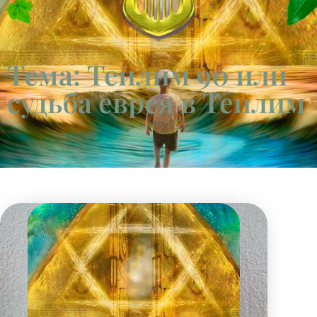
Тема: Теилим 90 или
судьба еврея в Теилим