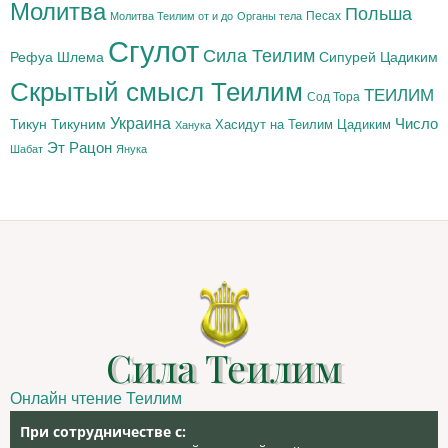
Молитва
Польша
Песах
Молитва Теилим от и до
Органы тела
Сгулот
Сила Теилим
Рефуа Шлема
Сипурей Цадиким
Скрытый смысл Теилим
ТЕИЛИМ
Сод Тора
Украина
Тикун
Тикуним
Число
Цадиким
Хасидут на Теилим
Ханука
Эт Рацон
Шабат
Янука
Сила Теилим
Онлайн чтение Теилим
При сотрудничестве с: