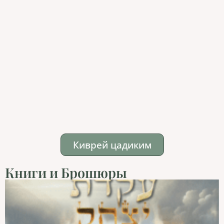
Киврей цадиким
Книги и Брошюры