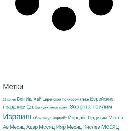
Метки
Бен Иш Хай
Еврейские
Еврейская психосоматика
12 колен
Зоар на Теилим
праздники
Еда
Еда - духовный аспект
Израиль
Йорцайт Цадиким
Месяц
Йорцайт
Йом Кипур
Месяц
Месяц Адар
Месяц Ияр
Месяц Кислев
Ав