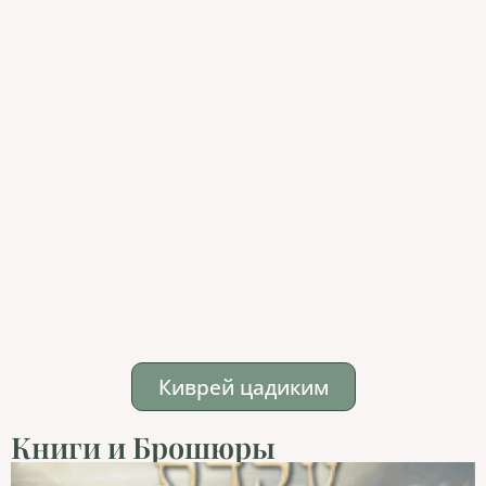
Киврей цадиким
Книги и Брошюры