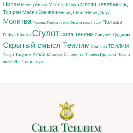
Нисан
Месяц Тамуз
Месяц Тевет
Месяц
Месяц Сиван
Тишрей
Месяц Хешван
Месяц Шват
Месяц Элул
Молитва
Польша
Песах
Молитва Теилим от и до
Органы тела
Сгулот
Сила Теилим
Рефуа Шлема
Сипурей Цадиким
Скрытый смысл Теилим
ТЕИЛИМ
Сод Тора
Украина
Тикун
Тикуним
Число
Цадиким
Хасидут на Теилим
Ханука
Эт Рацон
Шабат
Янука
Сила Теилим