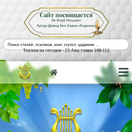
Сайт посвящается
Ле Илуй Нишмат
Артур-Давид бен Аарон-Андижан
Теилим на сегодня - 23 Ава: главы 108-112