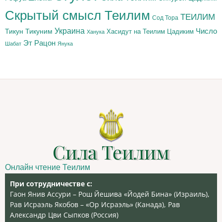
Скрытый смысл Теилим
ТЕИЛИМ
Сод Тора
Украина
Тикун
Тикуним
Число
Цадиким
Хасидут на Теилим
Ханука
Эт Рацон
Шабат
Янука
Сила Теилим
Онлайн чтение Теилим
При сотрудничестве с:
Гаон Янив Ассури – Рош Йешива «Йодей Бина» (Израиль),
Рав Исраэль Якобов – «Ор Исраэль» (Канада), Рав
Александр Цви Сыпков (Россия)