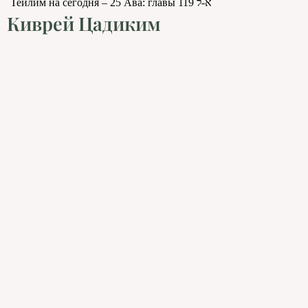
Теилим на сегодня – 25 Ава: главы 119 א-ל
Киврей Цадиким