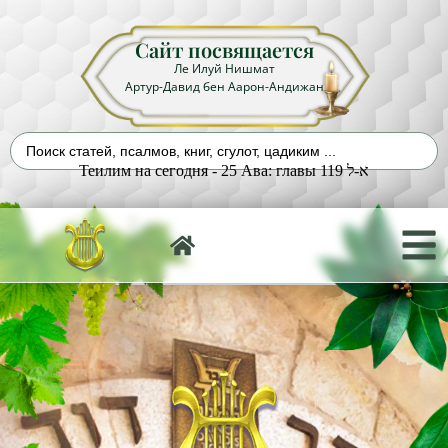
Сайт посвящается
Ле Илуй Нишмат
Артур-Давид бен Аарон-Андижан
Теилим на сегодня - 25 Ава: главы 119 א-ל