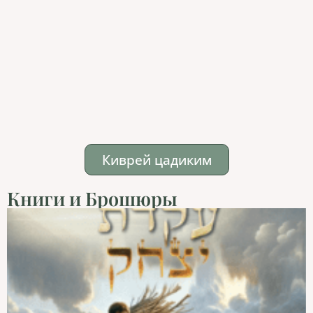
Киврей цадиким
Книги и Брошюры