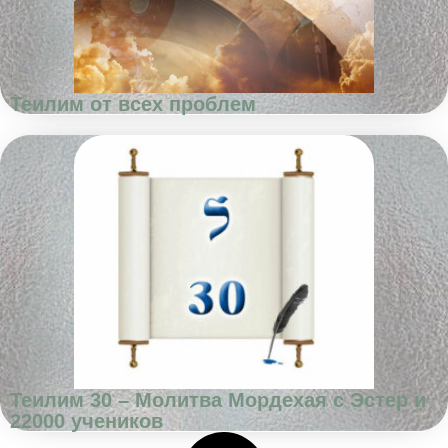
Теилим от всех проблем
Теилим 30 – Молитва Мордехая с Эстер и
22000 учеников