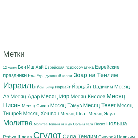
Метки
Бен Иш Хай
Еврейские
Еврейская психосоматика
12 колен
Зоар на Теилим
праздники
Еда
Еда - духовный аспект
Израиль
Йорцайт Цадиким
Месяц
Йорцайт
Йом Кипур
Месяц
Месяц Адар
Месяц Ияр
Месяц Кислев
Ав
Нисан
Месяц Тамуз
Месяц Тевет
Месяц
Месяц Сиван
Тишрей
Месяц Хешван
Месяц Шват
Месяц Элул
Молитва
Польша
Песах
Молитва Теилим от и до
Органы тела
Сгулот
Сила Теилим
Рефуа Шлема
Сипурей Цадиким