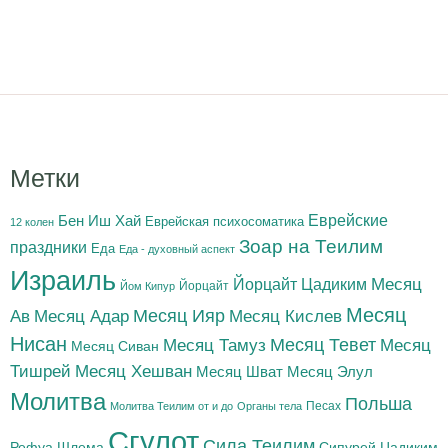
Метки
Бен Иш Хай
Еврейские
Еврейская психосоматика
12 колен
Зоар на Теилим
праздники
Еда
Еда - духовный аспект
Израиль
Йорцайт Цадиким
Месяц
Йорцайт
Йом Кипур
Месяц
Месяц Адар
Месяц Ияр
Месяц Кислев
Ав
Нисан
Месяц Тамуз
Месяц Тевет
Месяц
Месяц Сиван
Тишрей
Месяц Хешван
Месяц Шват
Месяц Элул
Молитва
Польша
Песах
Молитва Теилим от и до
Органы тела
Сгулот
Сила Теилим
Рефуа Шлема
Сипурей Цадиким