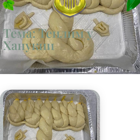
Тема: Теилим у
Ханукии