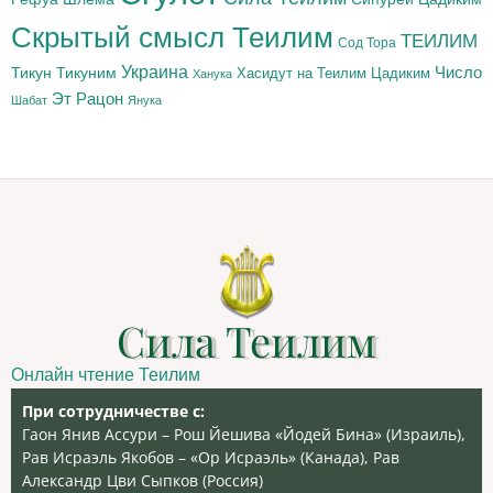
Скрытый смысл Теилим
ТЕИЛИМ
Сод Тора
Украина
Тикун
Тикуним
Число
Цадиким
Хасидут на Теилим
Ханука
Эт Рацон
Шабат
Янука
Сила Теилим
Онлайн чтение Теилим
При сотрудничестве с:
Гаон Янив Ассури – Рош Йешива «Йодей Бина» (Израиль),
Рав Исраэль Якобов – «Ор Исраэль» (Канада), Рав
Александр Цви Сыпков (Россия)