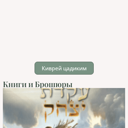
Киврей цадиким
Книги и Брошюры