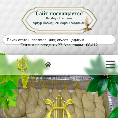
Сайт посвящается
Ле Илуй Нишмат
Артур-Давид бен Аарон-Андижан
Теилим на сегодня - 23 Ава: главы 108-112