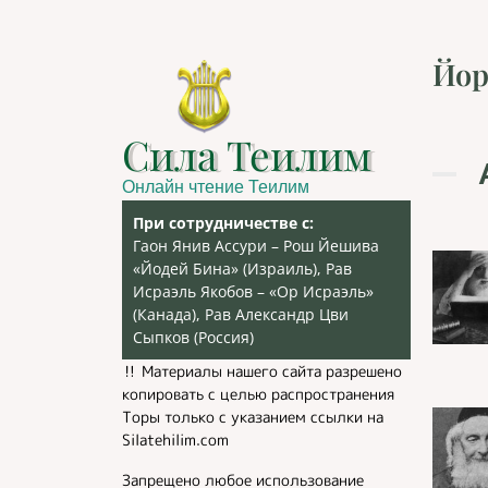
Йор
Сила Теилим
Онлайн чтение Теилим
При сотрудничестве с:
Гаон Янив Ассури – Рош Йешива
«Йодей Бина» (Израиль), Рав
Исраэль Якобов – «Ор Исраэль»
(Канада), Рав Александр Цви
Сыпков (Россия)
‼️ Материалы нашего сайта разрешено
копировать с целью распространения
Торы только с указанием ссылки на
Silatehilim.com
Запрещено любое использование