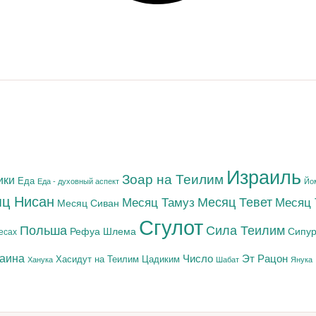
Израиль
Зоар на Теилим
ики
Еда
Еда - духовный аспект
Йо
ц Нисан
Месяц Тамуз
Месяц Тевет
Месяц
Месяц Сиван
Сгулот
Польша
Сила Теилим
Рефуа Шлема
Сипур
есах
раина
Число
Эт Рацон
Цадиким
Хасидут на Теилим
Ханука
Шабат
Янука