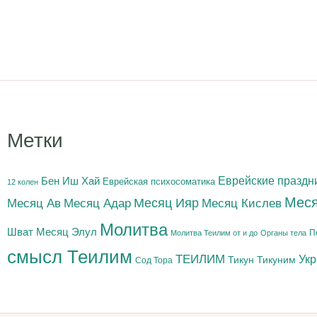
Метки
Бен Иш Хай
Еврейские праздн
Еврейская психосоматика
12 колен
Меся
Месяц Адар
Месяц Ияр
Месяц Кислев
Месяц Ав
Молитва
Шват
Месяц Элул
П
Молитва Теилим от и до
Органы тела
смысл Теилим
ТЕИЛИМ
Ук
Тикун
Тикуним
Сод Тора