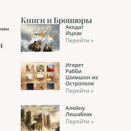
Книги и Брошюры
Акедат
главы
Ицхак
Перейти »
м
Игерет
Рабби
Шимшон из
Острополя
Перейти »
Алейну
Лешабеах
Перейти »