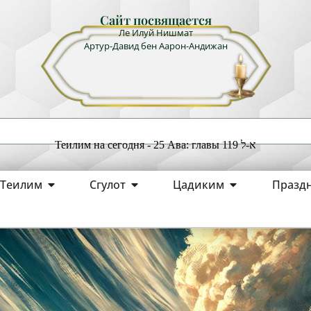
Сайт посвящается
Ле Илуй Нишмат
Артур-Давид бен Аарон-Андижан
Теилим на сегодня - 25 Ава: главы 119 א-ל
Теилим
Сгулот
Цадиким
Празд