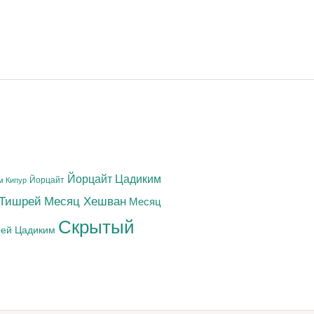
Йорцайт Цадиким
Йорцайт
м Кипур
 Тишрей
Месяц Хешван
Месяц
Скрытый
ей Цадиким