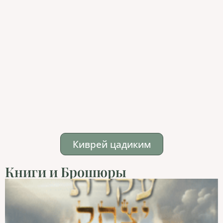
Киврей цадиким
Книги и Брошюры