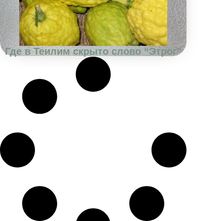
Где в Теилим скрыто слово “Этрог”