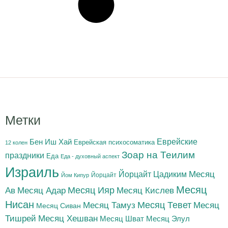
Метки
Бен Иш Хай
Еврейские
Еврейская психосоматика
12 колен
Зоар на Теилим
праздники
Еда
Еда - духовный аспект
Израиль
Йорцайт Цадиким
Месяц
Йорцайт
Йом Кипур
Месяц
Месяц Адар
Месяц Ияр
Месяц Кислев
Ав
Нисан
Месяц Тамуз
Месяц Тевет
Месяц
Месяц Сиван
Тишрей
Месяц Хешван
Месяц Шват
Месяц Элул