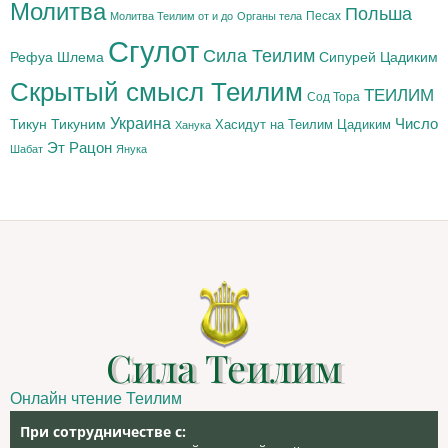
Молитва
Польша
Песах
Молитва Теилим от и до
Органы тела
Сгулот
Сила Теилим
Рефуа Шлема
Сипурей Цадиким
Скрытый смысл Теилим
ТЕИЛИМ
Сод Тора
Украина
Тикун
Тикуним
Число
Цадиким
Хасидут на Теилим
Ханука
Эт Рацон
Шабат
Янука
Сила Теилим
Онлайн чтение Теилим
При сотрудничестве с: