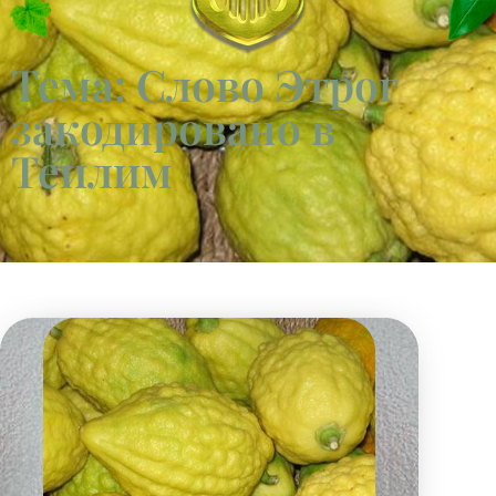
Тема: Слово Этрог
закодировано в
Теилим