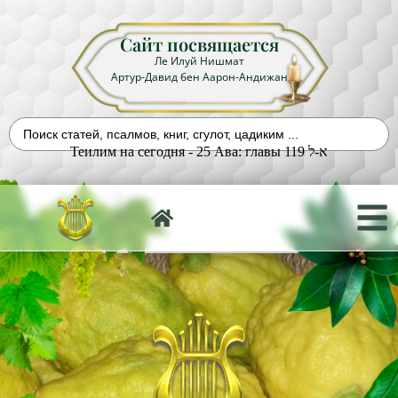
Сайт посвящается
Ле Илуй Нишмат
Артур-Давид бен Аарон-Андижан
Теилим на сегодня - 25 Ава: главы 119 א-ל