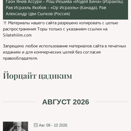
Гаон Янив Ассури – Рош Йешива «Йодей Бина» (Израиль),
Рав Исраэль Якобов – «Ор Исраэль» (Канада), Рав
Александр Цви Сыпков (Россия)
‼️ Материалы нашего сайта разрешено копировать с целью
распространения Торы только с указанием ссылки на
Silatehilim.com
Запрещено любое использование материалов сайта в печатных
изданиях и для коммерческих целей без согласия
правообладателя.
Йорцайт цадиким
АВГУСТ 2026
Авг 09 - 10 2026