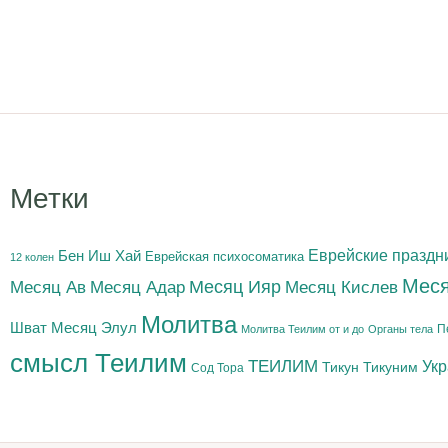
Метки
Бен Иш Хай
Еврейские праздн
Еврейская психосоматика
12 колен
Меся
Месяц Адар
Месяц Ияр
Месяц Кислев
Месяц Ав
Молитва
Шват
Месяц Элул
П
Молитва Теилим от и до
Органы тела
смысл Теилим
ТЕИЛИМ
Ук
Тикун
Тикуним
Сод Тора