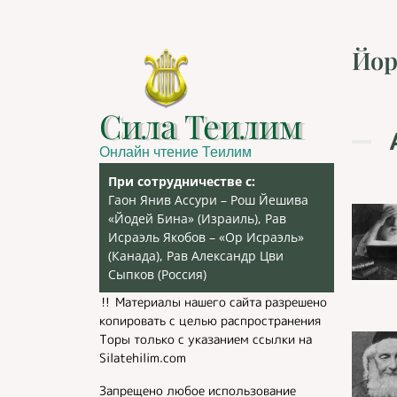
Йор
Сила Теилим
Онлайн чтение Теилим
При сотрудничестве с:
Гаон Янив Ассури – Рош Йешива
«Йодей Бина» (Израиль), Рав
Исраэль Якобов – «Ор Исраэль»
(Канада), Рав Александр Цви
Сыпков (Россия)
‼️ Материалы нашего сайта разрешено
копировать с целью распространения
Торы только с указанием ссылки на
Silatehilim.com
Запрещено любое использование