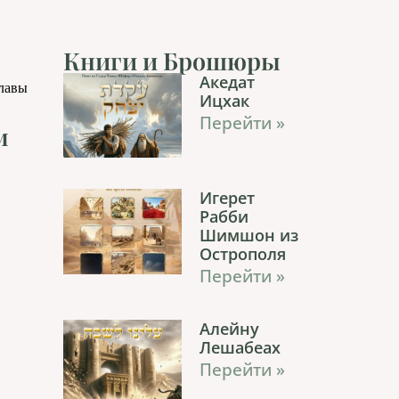
Книги и Брошюры
Акедат
главы
Ицхак
Перейти »
м
Игерет
Рабби
Шимшон из
Острополя
Перейти »
Алейну
Лешабеах
Перейти »