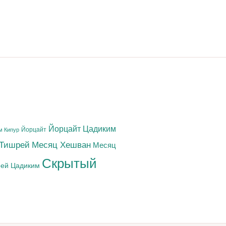
Йорцайт Цадиким
Йорцайт
м Кипур
 Тишрей
Месяц Хешван
Месяц
Скрытый
ей Цадиким