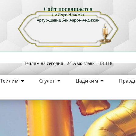
Сайт посвящается
Ле Илуй Нишмат
Артур-Давид бен Аарон-Андижан
Теилим на сегодня - 24 Ава: главы 113-118
Теилим
Сгулот
Цадиким
Празд