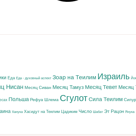
Израиль
Зоар на Теилим
ики
Еда
Еда - духовный аспект
Йо
ц Нисан
Месяц Тамуз
Месяц Тевет
Месяц
Месяц Сиван
Сгулот
Польша
Сила Теилим
Рефуа Шлема
Сипур
есах
раина
Число
Эт Рацон
Цадиким
Хасидут на Теилим
Ханука
Шабат
Янука