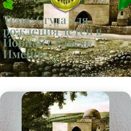
Тема: Сгула для
рождения детей в
Йорцайт Рахель
Имейну