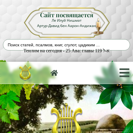
Сайт посвящается
Ле Илуй Нишмат
Артур-Давид бен Аарон-Андижан
Теилим на сегодня - 25 Ава: главы 119 א-ל