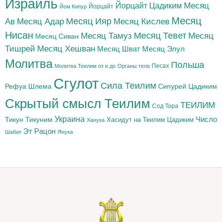
Израиль
Йорцайт Цадиким
Месяц
Йорцайт
Йом Кипур
Месяц
Месяц Адар
Месяц Ияр
Месяц Кислев
Ав
Нисан
Месяц Тамуз
Месяц Тевет
Месяц
Месяц Сиван
Тишрей
Месяц Хешван
Месяц Шват
Месяц Элул
Молитва
Польша
Песах
Молитва Теилим от и до
Органы тела
Сгулот
Сила Теилим
Рефуа Шлема
Сипурей Цадиким
Скрытый смысл Теилим
ТЕИЛИМ
Сод Тора
Украина
Тикун
Тикуним
Число
Цадиким
Хасидут на Теилим
Ханука
Эт Рацон
Шабат
Янука