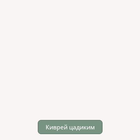
Киврей цадиким