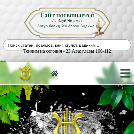
Сайт посвящается
Ле Илуй Нишмат
Артур-Давид бен Аарон-Андижан
Теилим на сегодня - 23 Ава: главы 108-112