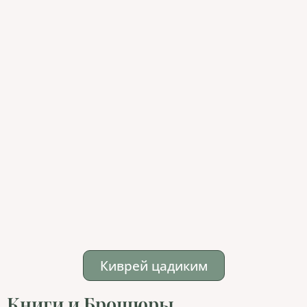
Киврей цадиким
Книги и Брошюры