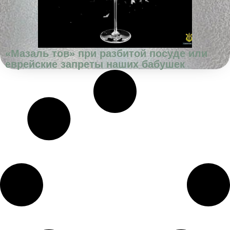
«Мазаль тов» при разбитой посуде или
еврейские запреты наших бабушек