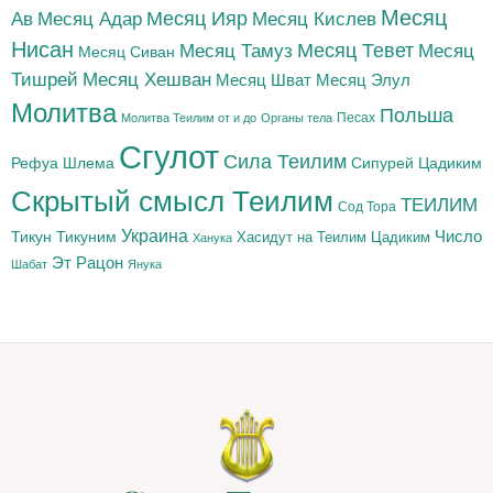
Месяц
Месяц Адар
Месяц Ияр
Месяц Кислев
Ав
Нисан
Месяц Тамуз
Месяц Тевет
Месяц
Месяц Сиван
Тишрей
Месяц Хешван
Месяц Шват
Месяц Элул
Молитва
Польша
Песах
Молитва Теилим от и до
Органы тела
Сгулот
Сила Теилим
Рефуа Шлема
Сипурей Цадиким
Скрытый смысл Теилим
ТЕИЛИМ
Сод Тора
Украина
Тикун
Тикуним
Число
Цадиким
Хасидут на Теилим
Ханука
Эт Рацон
Шабат
Янука