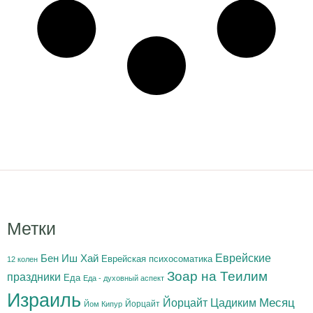
Метки
Бен Иш Хай
Еврейские
Еврейская психосоматика
12 колен
Зоар на Теилим
праздники
Еда
Еда - духовный аспект
Израиль
Йорцайт Цадиким
Месяц
Йорцайт
Йом Кипур