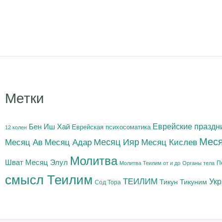
Метки
Бен Иш Хай
Еврейские праздн
Еврейская психосоматика
12 колен
Меся
Месяц Адар
Месяц Ияр
Месяц Кислев
Месяц Ав
Молитва
Шват
Месяц Элул
П
Молитва Теилим от и до
Органы тела
смысл Теилим
ТЕИЛИМ
Ук
Тикун
Тикуним
Сод Тора