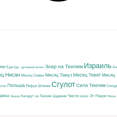
Израиль
Зоар на Теилим
ики
Еда
Еда - духовный аспект
Йо
ц Нисан
Месяц Тамуз
Месяц Тевет
Месяц
Месяц Сиван
Сгулот
Польша
Сила Теилим
Рефуа Шлема
Сипур
есах
раина
Число
Эт Рацон
Цадиким
Хасидут на Теилим
Ханука
Шабат
Янука