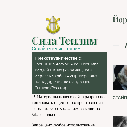
Йор
Сила Теилим
Онлайн чтение Теилим
При сотрудничестве с:
Гаон Янив Ассури – Рош Йешива
«Йодей Бина» (Израиль), Рав
Исраэль Якобов – «Ор Исраэль»
(Канада), Рав Александр Цви
Сыпков (Россия)
‼️ Материалы нашего сайта разрешено
СТАЙП
копировать с целью распространения
Торы только с указанием ссылки на
Silatehilim.com
Запрещено любое использование