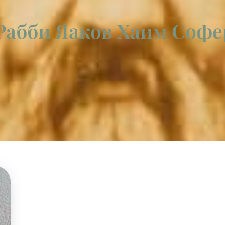
Рабби Яаков Хаим Софе