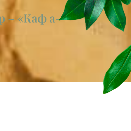
р – «Каф а-