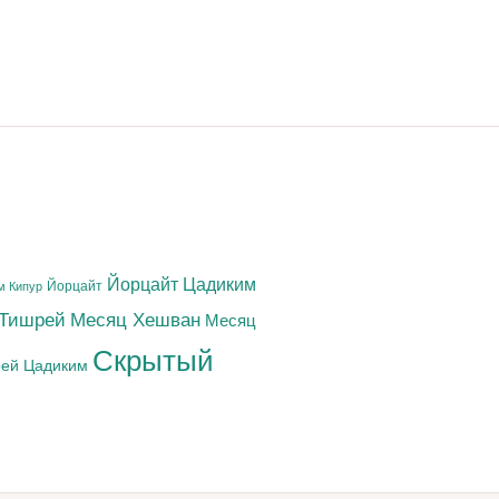
Йорцайт Цадиким
Йорцайт
м Кипур
 Тишрей
Месяц Хешван
Месяц
Скрытый
ей Цадиким