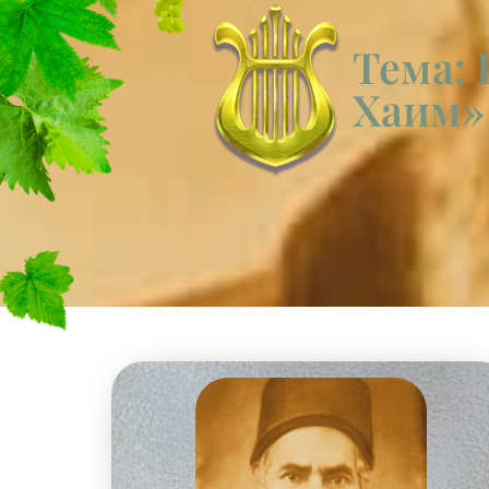
Тема: 
Хаим»