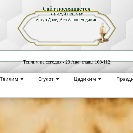
Сайт посвящается
Ле Илуй Нишмат
Артур-Давид бен Аарон-Андижан
Теилим на сегодня - 23 Ава: главы 108-112
Теилим
Сгулот
Цадиким
Празд