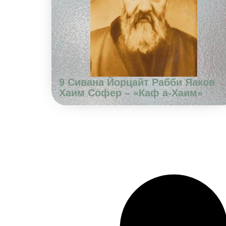
9 Сивана Йорцайт Рабби Яаков
Хаим Софер – «Каф а-Хаим»