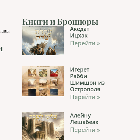
Книги и Брошюры
Акедат
главы
Ицхак
Перейти »
м
Игерет
Рабби
Шимшон из
Острополя
Перейти »
Алейну
Лешабеах
Перейти »