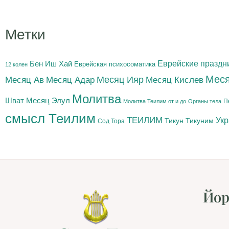
Метки
Бен Иш Хай
Еврейские праздн
Еврейская психосоматика
12 колен
Меся
Месяц Адар
Месяц Ияр
Месяц Кислев
Месяц Ав
Молитва
Шват
Месяц Элул
П
Молитва Теилим от и до
Органы тела
смысл Теилим
ТЕИЛИМ
Ук
Тикун
Тикуним
Сод Тора
Йор