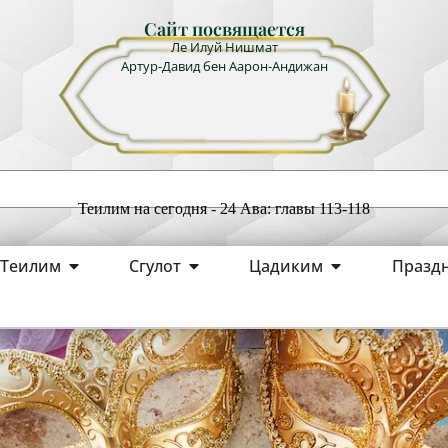
Сайт посвящается
Ле Илуй Нишмат
Артур-Давид бен Аарон-Андижан
Теилим на сегодня - 24 Ава: главы 113-118
Теилим
Сгулот
Цадиким
Празд