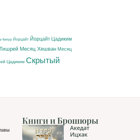
Йорцайт Цадиким
Йорцайт
м Кипур
 Тишрей
Месяц Хешван
Месяц
Скрытый
ей Цадиким
Книги и Брошюры
Акедат
главы
Ицхак