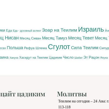
Израиль
Зоар на Теилим
ики
Еда
Еда - духовный аспект
Йо
ц Нисан
Месяц Тамуз
Месяц Тевет
Месяц
Месяц Сиван
Сгулот
Польша
Сила Теилим
Рефуа Шлема
Сипур
есах
раина
Число
Эт Рацон
Цадиким
Хасидут на Теилим
Ханука
Шабат
Янука
цайт цадиким
Молитвы
Теилим на сегодня – 24 Ава: 
113-118