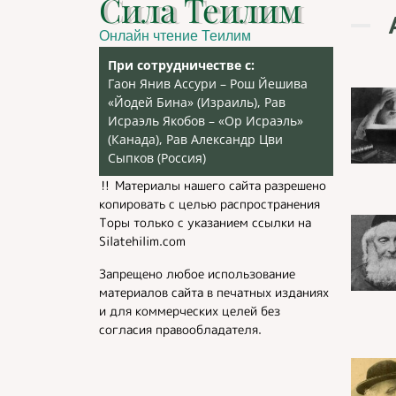
Сила Теилим
Онлайн чтение Теилим
При сотрудничестве с:
Гаон Янив Ассури – Рош Йешива
«Йодей Бина» (Израиль), Рав
Исраэль Якобов – «Ор Исраэль»
(Канада), Рав Александр Цви
Сыпков (Россия)
‼️ Материалы нашего сайта разрешено
копировать с целью распространения
Торы только с указанием ссылки на
Silatehilim.com
Запрещено любое использование
материалов сайта в печатных изданиях
и для коммерческих целей без
согласия правообладателя.