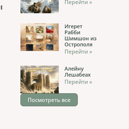
Перейти »
м
Игерет
Рабби
Шимшон из
Острополя
Перейти »
Алейну
Лешабеах
Перейти »
Посмотреть все