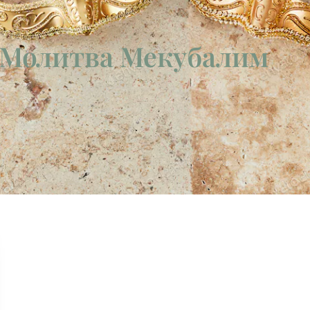
 Молитва Мекубалим