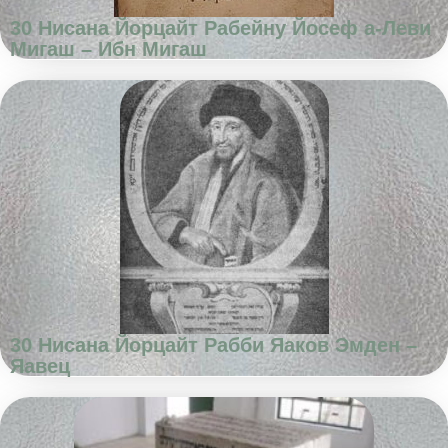
30 Нисана Йорцайт Рабейну Йосеф а-Леви
Мигаш – Ибн Мигаш
30 Нисана Йорцайт Рабби Яаков Эмден –
Яавец