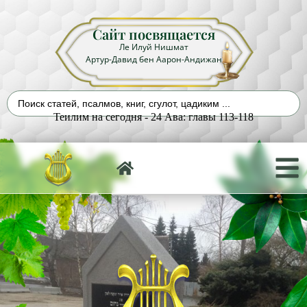
Сайт посвящается
Ле Илуй Нишмат
Артур-Давид бен Аарон-Андижан
Теилим на сегодня - 24 Ава: главы 113-118