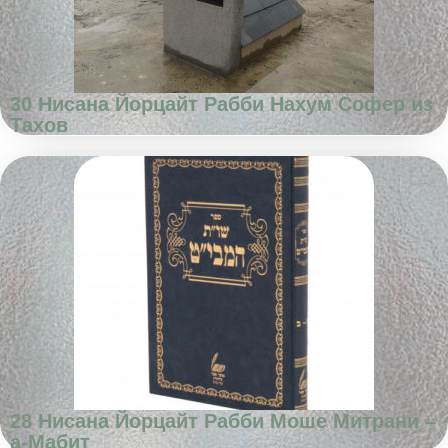
30 Нисана Йорцайт Рабби Нахум Софер из
Тахов
28 Нисана Йорцайт Рабби Моше Митрани –
а-Мабит