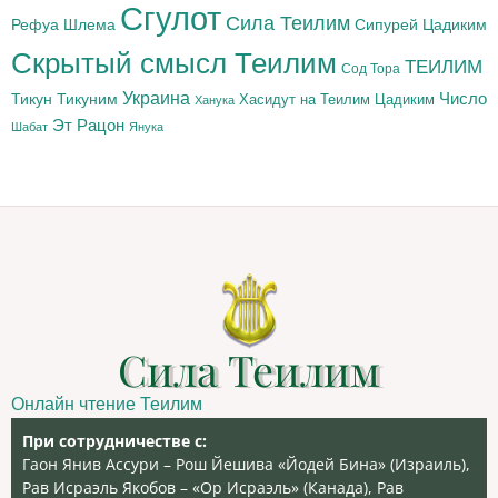
Сгулот
Сила Теилим
Рефуа Шлема
Сипурей Цадиким
Скрытый смысл Теилим
ТЕИЛИМ
Сод Тора
Украина
Тикун
Тикуним
Число
Цадиким
Хасидут на Теилим
Ханука
Эт Рацон
Шабат
Янука
Сила Теилим
Онлайн чтение Теилим
При сотрудничестве с:
Гаон Янив Ассури – Рош Йешива «Йодей Бина» (Израиль),
Рав Исраэль Якобов – «Ор Исраэль» (Канада), Рав