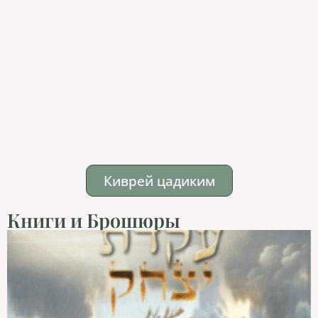
Киврей цадиким
Книги и Брошюры