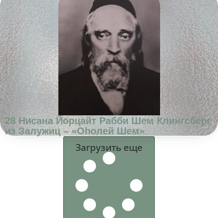
28 Нисана Йорцайт Рабби Шем Клингсберг
из Залужиц – «Оhолей Шем»
Загрузить еще