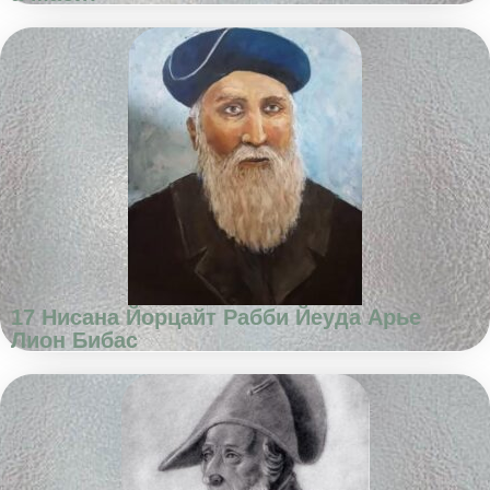
17 Нисана Йорцайт Рабби Йеуда Арье
Лион Бибас