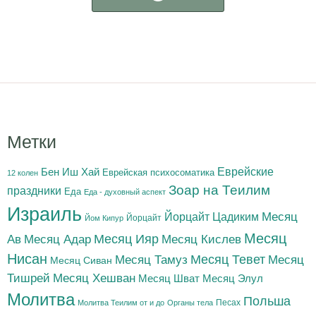
Метки
Бен Иш Хай
Еврейские
Еврейская психосоматика
12 колен
Зоар на Теилим
праздники
Еда
Еда - духовный аспект
Израиль
Йорцайт Цадиким
Месяц
Йорцайт
Йом Кипур
Месяц
Месяц Адар
Месяц Ияр
Месяц Кислев
Ав
Нисан
Месяц Тамуз
Месяц Тевет
Месяц
Месяц Сиван
Тишрей
Месяц Хешван
Месяц Шват
Месяц Элул
Молитва
Польша
Песах
Молитва Теилим от и до
Органы тела