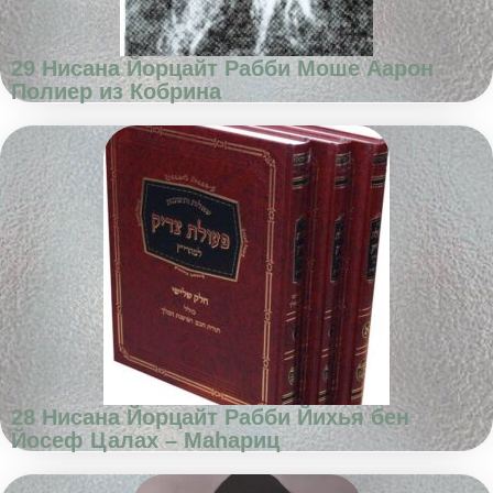
29 Нисана Йорцайт Рабби Моше Аарон
Полиер из Кобрина
28 Нисана Йорцайт Рабби Йихья бен
Йосеф Цалах – Маhариц