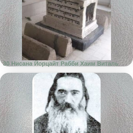
30 Нисана Йорцайт Рабби Хаим Виталь