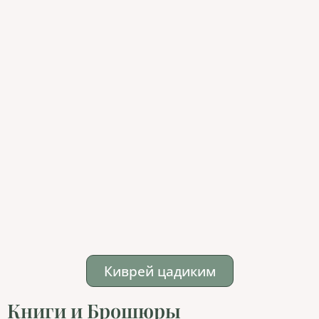
Киврей цадиким
Книги и Брошюры