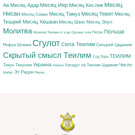
Месяц
Месяц Адар
Месяц Ияр
Месяц Кислев
Ав
Нисан
Месяц Тамуз
Месяц Тевет
Месяц
Месяц Сиван
Тишрей
Месяц Хешван
Месяц Шват
Месяц Элул
Молитва
Польша
Песах
Молитва Теилим от и до
Органы тела
Сгулот
Сила Теилим
Рефуа Шлема
Сипурей Цадиким
Скрытый смысл Теилим
ТЕИЛИМ
Сод Тора
Украина
Тикун
Тикуним
Число
Цадиким
Хасидут на Теилим
Ханука
Эт Рацон
Шабат
Янука