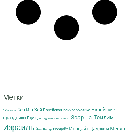
Метки
Бен Иш Хай
Еврейские
Еврейская психосоматика
12 колен
Зоар на Теилим
праздники
Еда
Еда - духовный аспект
Израиль
Йорцайт Цадиким
Месяц
Йорцайт
Йом Кипур