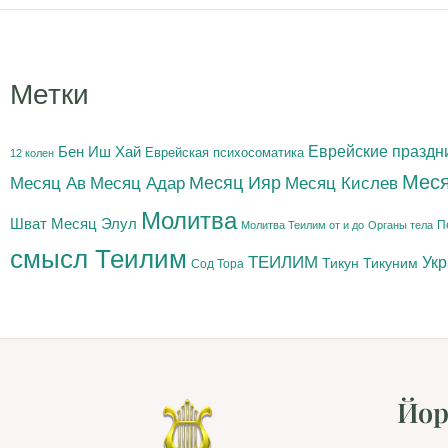
Метки
Бен Иш Хай
Еврейские праздн
Еврейская психосоматика
12 колен
Меся
Месяц Адар
Месяц Ияр
Месяц Кислев
Месяц Ав
Молитва
Шват
Месяц Элул
П
Молитва Теилим от и до
Органы тела
смысл Теилим
ТЕИЛИМ
Ук
Тикун
Тикуним
Сод Тора
Йор