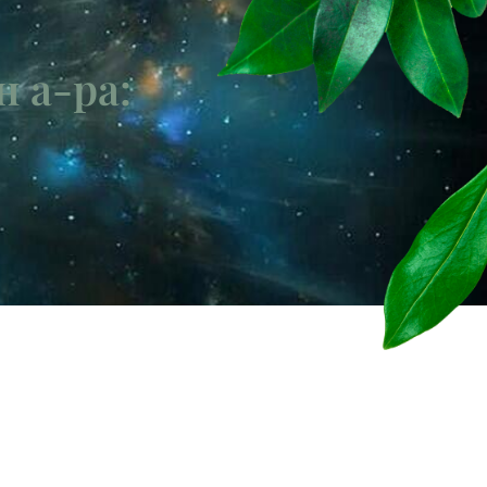
н а-ра: