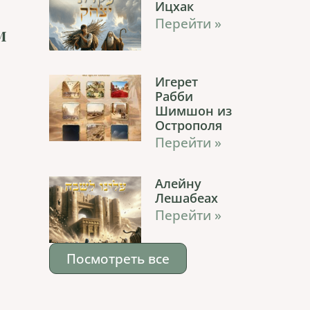
Ицхак
Перейти »
м
Игерет
Рабби
Шимшон из
Острополя
Перейти »
Алейну
Лешабеах
Перейти »
Посмотреть все