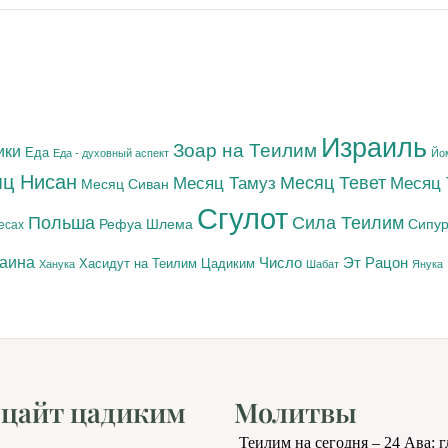
Израиль
Зоар на Теилим
ики
Еда
Еда - духовный аспект
Йо
ц Нисан
Месяц Тамуз
Месяц Тевет
Месяц
Месяц Сиван
Сгулот
Польша
Сила Теилим
Рефуа Шлема
Сипур
есах
раина
Число
Эт Рацон
Цадиким
Хасидут на Теилим
Ханука
Шабат
Янука
цайт цадиким
Молитвы
Теилим на сегодня – 24 Ава: 