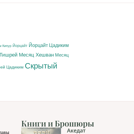
Йорцайт Цадиким
Йорцайт
м Кипур
 Тишрей
Месяц Хешван
Месяц
Скрытый
ей Цадиким
Книги и Брошюры
Акедат
главы