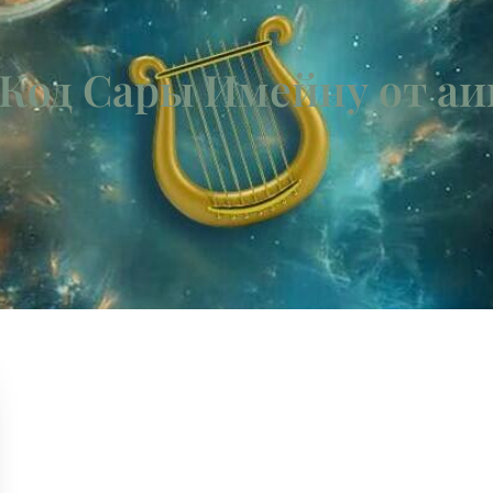
 Код Сары Имейну от аи