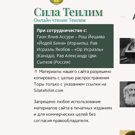
Сила Теилим
Онлайн чтение Теилим
При сотрудничестве с:
Гаон Янив Ассури – Рош Йешива
«Йодей Бина» (Израиль), Рав
Исраэль Якобов – «Ор Исраэль»
(Канада), Рав Александр Цви
Сыпков (Россия)
‼️ Материалы нашего сайта разрешено
копировать с целью распространения
Торы только с указанием ссылки на
Silatehilim.com
Запрещено любое использование
материалов сайта в печатных изданиях
и для коммерческих целей без
согласия правообладателя.