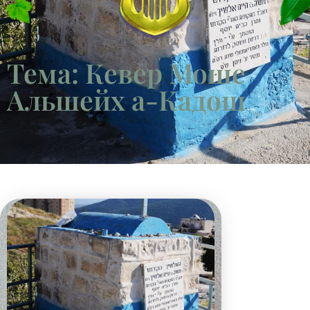
Тема: Кевер Моше
Альшейх а-Кадош