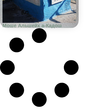
Моше Альшейх а-Кадош