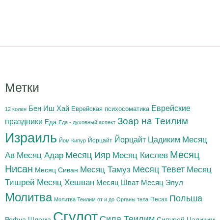
Метки
Бен Иш Хай
Еврейские
Еврейская психосоматика
12 колен
Зоар на Теилим
праздники
Еда
Еда - духовный аспект
Израиль
Йорцайт Цадиким
Месяц
Йорцайт
Йом Кипур
Месяц
Месяц Адар
Месяц Ияр
Месяц Кислев
Ав
Нисан
Месяц Тамуз
Месяц Тевет
Месяц
Месяц Сиван
Тишрей
Месяц Хешван
Месяц Шват
Месяц Элул
Молитва
Польша
Песах
Молитва Теилим от и до
Органы тела
Сгулот
Сила Теилим
Рефуа Шлема
Сипурей Цадиким