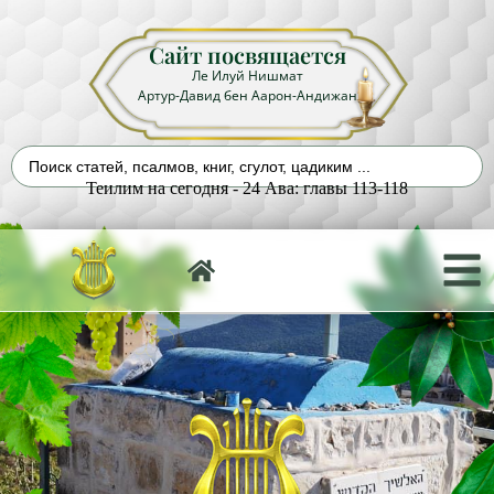
Сайт посвящается
Ле Илуй Нишмат
Артур-Давид бен Аарон-Андижан
Теилим на сегодня - 24 Ава: главы 113-118