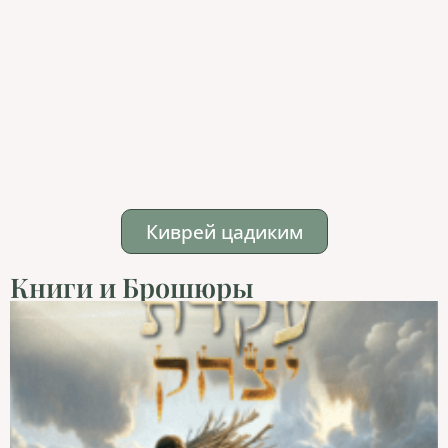
Киврей цадиким
Книги и Брошюры