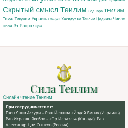
Скрытый смысл Теилим
ТЕИЛИМ
Сод Тора
Украина
Тикун
Тикуним
Число
Цадиким
Хасидут на Теилим
Ханука
Эт Рацон
Шабат
Янука
Сила Теилим
Онлайн чтение Теилим
При сотрудничестве с:
Гаон Янив Ассури – Рош Йешива «Йодей Бина» (Израиль),
Рав Исраэль Якобов – «Ор Исраэль» (Канада), Рав
Александр Цви Сыпков (Россия)