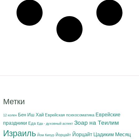
Метки
Бен Иш Хай
Еврейские
Еврейская психосоматика
12 колен
Зоар на Теилим
праздники
Еда
Еда - духовный аспект
Израиль
Йорцайт Цадиким
Месяц
Йорцайт
Йом Кипур