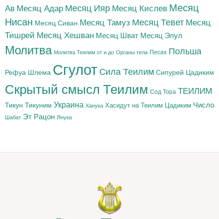
Месяц
Месяц Адар
Месяц Ияр
Месяц Кислев
Ав
Нисан
Месяц Тамуз
Месяц Тевет
Месяц
Месяц Сиван
Тишрей
Месяц Хешван
Месяц Шват
Месяц Элул
Молитва
Польша
Песах
Молитва Теилим от и до
Органы тела
Сгулот
Сила Теилим
Рефуа Шлема
Сипурей Цадиким
Скрытый смысл Теилим
ТЕИЛИМ
Сод Тора
Украина
Тикун
Тикуним
Число
Цадиким
Хасидут на Теилим
Ханука
Эт Рацон
Шабат
Янука