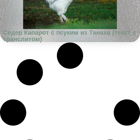
Седер Капарот с псуким из Танаха (текст с
транслитом)