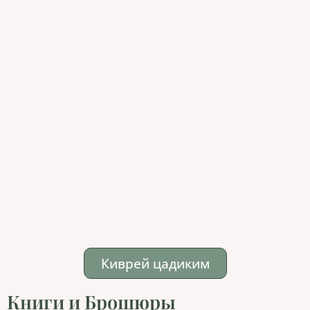
Киврей цадиким
Книги и Брошюры