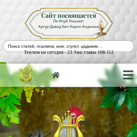
Сайт посвящается
Ле Илуй Нишмат
Артур-Давид бен Аарон-Андижан
Теилим на сегодня - 23 Ава: главы 108-112