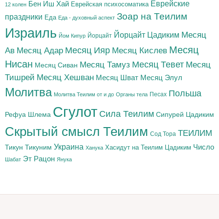
Бен Иш Хай
Еврейские
Еврейская психосоматика
12 колен
Зоар на Теилим
праздники
Еда
Еда - духовный аспект
Израиль
Йорцайт Цадиким
Месяц
Йорцайт
Йом Кипур
Месяц
Месяц Адар
Месяц Ияр
Месяц Кислев
Ав
Нисан
Месяц Тамуз
Месяц Тевет
Месяц
Месяц Сиван
Тишрей
Месяц Хешван
Месяц Шват
Месяц Элул
Молитва
Польша
Песах
Молитва Теилим от и до
Органы тела
Сгулот
Сила Теилим
Рефуа Шлема
Сипурей Цадиким
Скрытый смысл Теилим
ТЕИЛИМ
Сод Тора
Украина
Тикун
Тикуним
Число
Цадиким
Хасидут на Теилим
Ханука
Эт Рацон
Шабат
Янука