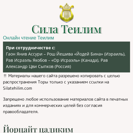
Сила Теилим
Онлайн чтение Теилим
При сотрудничестве с:
Гаон Янив Ассури – Рош Йешива «Йодей Бина» (Израиль),
Рав Исраэль Якобов – «Ор Исраэль» (Канада), Рав
Александр Цви Сыпков (Россия)
‼️ Материалы нашего сайта разрешено копировать с целью
распространения Торы только с указанием ссылки на
Silatehilim.com
Запрещено любое использование материалов сайта в печатных
изданиях и для коммерческих целей без согласия
правообладателя.
Йорцайт цадиким