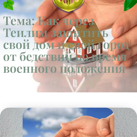
Тема: Как через
Теилим защитить
свой дом и свой город
от бедствий во время
военного положения