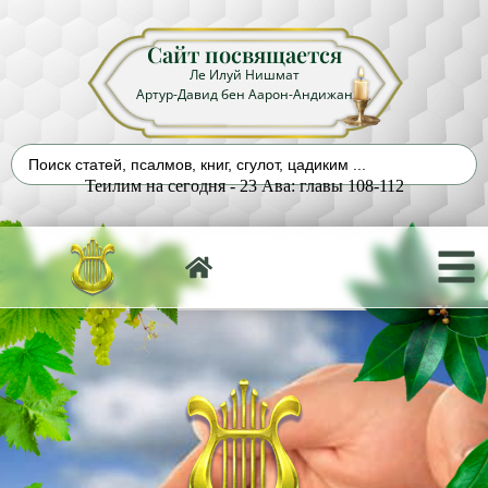
Сайт посвящается
Ле Илуй Нишмат
Артур-Давид бен Аарон-Андижан
Теилим на сегодня - 23 Ава: главы 108-112