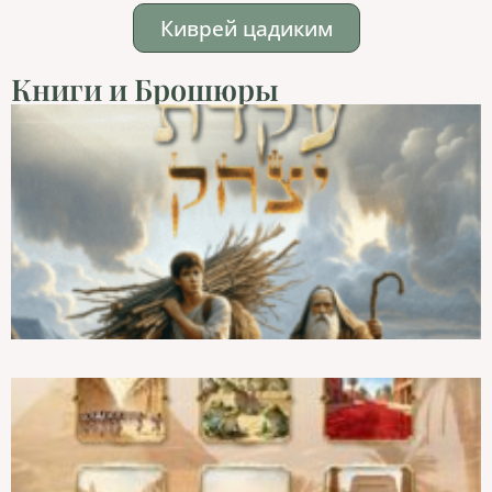
Киврей цадиким
Книги и Брошюры